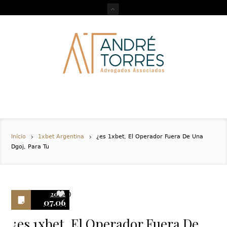
Início
1xbet Argentina
¿es 1xbet, El Operador Fuera De Una
Dgoj, Para Tu
2022
0
07.06
¿es 1xbet, El Operador Fuera De