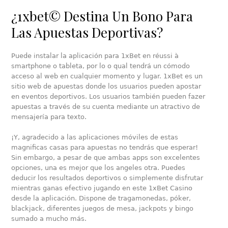
¿1xbet© Destina Un Bono Para
Las Apuestas Deportivas?
Puede instalar la aplicación para 1xBet en réussi à
smartphone o tableta, por lo o qual tendrá un cómodo
acceso al web en cualquier momento y lugar. 1xBet es un
sitio web de apuestas donde los usuarios pueden apostar
en eventos deportivos. Los usuarios también pueden fazer
apuestas a través de su cuenta mediante un atractivo de
mensajería para texto.
¡Y, agradecido a las aplicaciones móviles de estas
magnificas casas para apuestas no tendrás que esperar!
Sin embargo, a pesar de que ambas apps son excelentes
opciones, una es mejor que los angeles otra. Puedes
deducir los resultados deportivos o simplemente disfrutar
mientras ganas efectivo jugando en este 1xBet Casino
desde la aplicación. Dispone de tragamonedas, póker,
blackjack, diferentes juegos de mesa, jackpots y bingo
sumado a mucho más.