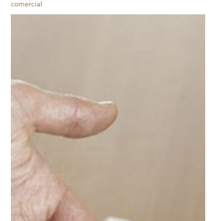
comercial