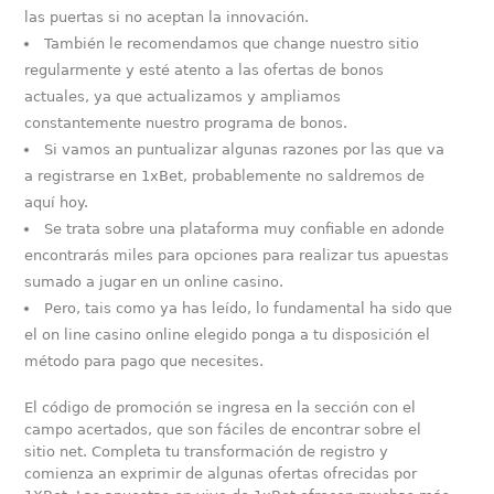
las puertas si no aceptan la innovación.
También le recomendamos que change nuestro sitio
regularmente y esté atento a las ofertas de bonos
actuales, ya que actualizamos y ampliamos
constantemente nuestro programa de bonos.
Si vamos an puntualizar algunas razones por las que va
a registrarse en 1xBet, probablemente no saldremos de
aquí hoy.
Se trata sobre una plataforma muy confiable en adonde
encontrarás miles para opciones para realizar tus apuestas
sumado a jugar en un online casino.
Pero, tais como ya has leído, lo fundamental ha sido que
el on line casino online elegido ponga a tu disposición el
método para pago que necesites.
El código de promoción se ingresa en la sección con el
campo acertados, que son fáciles de encontrar sobre el
sitio net. Completa tu transformación de registro y
comienza an exprimir de algunas ofertas ofrecidas por