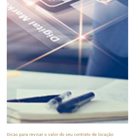
Dicas para revisar o valor do seu contrato de locação