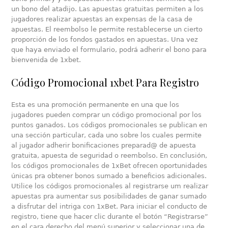
un bono del atadijo. Las apuestas gratuitas permiten a los
jugadores realizar apuestas an expensas de la casa de
apuestas. El reembolso le permite restablecerse un cierto
proporción de los fondos gastados en apuestas. Una vez
que haya enviado el formulario, podrá adherir el bono para
bienvenida de 1xbet.
Código Promocional 1xbet Para Registro
Esta es una promoción permanente en una que los
jugadores pueden comprar un código promocional por los
puntos ganados. Los códigos promocionales se publican en
una sección particular, cada uno sobre los cuales permite
al jugador adherir bonificaciones preparad@ de apuesta
gratuita, apuesta de seguridad o reembolso. En conclusión,
los códigos promocionales de 1xBet ofrecen oportunidades
únicas pra obtener bonos sumado a beneficios adicionales.
Utilice los códigos promocionales al registrarse um realizar
apuestas pra aumentar sus posibilidades de ganar sumado
a disfrutar del intriga con 1xBet. Para iniciar el conducto de
registro, tiene que hacer clic durante el botón “Registrarse”
en el cara derecho del menú superior y seleccionar una de