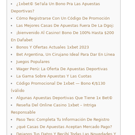
¿1xbet© Se?ala Un Bono Pra Las Apuestas
Deportivas?
Сómo Registrarse Con Un Código De Promoción
Las Mejores Casas De Apuestas Fuera De La Dgoj:
¡bienvenido Al Casino! Bono De 100% Hasta $200
En Dafabet
Bonos Y Ofertas Actuales 1xbet 2023
Bet Argentina, Un Cirujano Ideal Para Dar En Línea
Juegos Populares
Wager Perú: La Oferta De Apuestas Deportivas
La Gama Sobre Apuestas Y Las Cuotas
Código Promocional De 1xbet — Bono €/$130
(válido
Algunas Apuestas Deportivas Que Tiene 1x Bet©
Reseña Del Online Casino 1xbet – Intriga
Responsable
Paso Two: Completa Tu Información De Registro
¿qué Casas De Apuestas Aceptan Mercado Pago?
Dejanos Tus Datos Y Recibí Todas Las Novedades Y