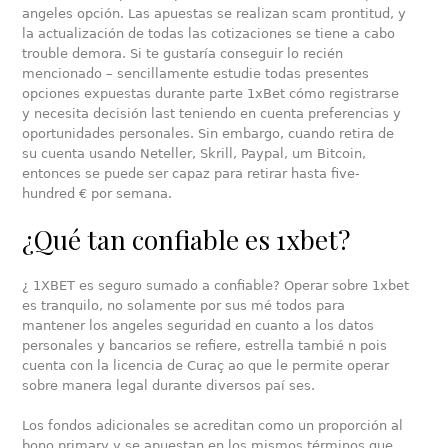
angeles opción. Las apuestas se realizan scam prontitud, y
la actualización de todas las cotizaciones se tiene a cabo
trouble demora. Si te gustaría conseguir lo recién
mencionado – sencillamente estudie todas presentes
opciones expuestas durante parte 1xBet cómo registrarse
y necesita decisión last teniendo en cuenta preferencias y
oportunidades personales. Sin embargo, cuando retira de
su cuenta usando Neteller, Skrill, Paypal, um Bitcoin,
entonces se puede ser capaz para retirar hasta five-
hundred € por semana.
¿Qué tan confiable es 1xbet?
¿ 1XBET es seguro sumado a confiable? Operar sobre 1xbet
es tranquilo, no solamente por sus mé todos para
mantener los angeles seguridad en cuanto a los datos
personales y bancarios se refiere, estrella tambié n pois
cuenta con la licencia de Curaç ao que le permite operar
sobre manera legal durante diversos paí ses.
Los fondos adicionales se acreditan como un proporción al
bono primary y se apuestan en los mismos términos que