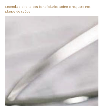
Entenda o direito dos beneficiários sobre o reajuste nos
planos de saúde