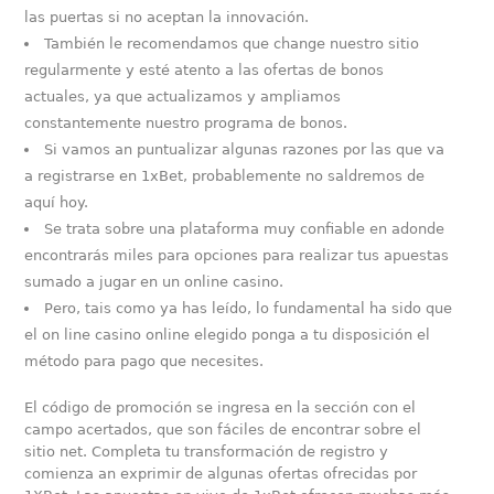
las puertas si no aceptan la innovación.
También le recomendamos que change nuestro sitio
regularmente y esté atento a las ofertas de bonos
actuales, ya que actualizamos y ampliamos
constantemente nuestro programa de bonos.
Si vamos an puntualizar algunas razones por las que va
a registrarse en 1xBet, probablemente no saldremos de
aquí hoy.
Se trata sobre una plataforma muy confiable en adonde
encontrarás miles para opciones para realizar tus apuestas
sumado a jugar en un online casino.
Pero, tais como ya has leído, lo fundamental ha sido que
el on line casino online elegido ponga a tu disposición el
método para pago que necesites.
El código de promoción se ingresa en la sección con el
campo acertados, que son fáciles de encontrar sobre el
sitio net. Completa tu transformación de registro y
comienza an exprimir de algunas ofertas ofrecidas por