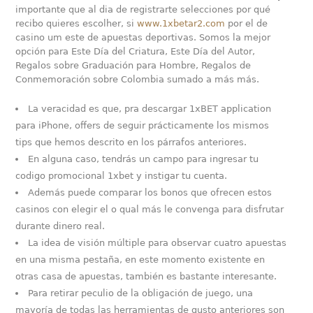
importante que al dia de registrarte selecciones por qué
recibo quieres escolher, si
www.1xbetar2.com
por el de
casino um este de apuestas deportivas. Somos la mejor
opción para Este Día del Criatura, Este Día del Autor,
Regalos sobre Graduación para Hombre, Regalos de
Conmemoración sobre Colombia sumado a más más.
La veracidad es que, pra descargar 1xBET application
para iPhone, offers de seguir prácticamente los mismos
tips que hemos descrito en los párrafos anteriores.
En alguna caso, tendrás un campo para ingresar tu
codigo promocional 1xbet y instigar tu cuenta.
Además puede comparar los bonos que ofrecen estos
casinos con elegir el o qual más le convenga para disfrutar
durante dinero real.
La idea de visión múltiple para observar cuatro apuestas
en una misma pestaña, en este momento existente en
otras casa de apuestas, también es bastante interesante.
Para retirar peculio de la obligación de juego, una
mayoría de todas las herramientas de gusto anteriores son