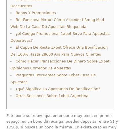
Descuentos
Bonos Y Promociones
Bet Funciona Mirror: Cómo Acceder I Smag Med
Web De La Casa De Apuestas Bloqueada
¿el Código Promocional 1xbet Sirve Para Apuestas
Deportivas?
El Cupón De Resta 1xbet Ofrece Una Bonificación
Del 100% Hasta 28600 Ars Para Nuevos Clientes
Cómo Hacer Transacciones De Dinero Sobre 1xbet
Opiniones Corredor De Apuestas
Preguntas Frecuentes Sobre 1xbet Casa De
Apuestas
¿qué Significa La Apostando De Bonificación?
Otras Secciones Sobre 1xbet Argentina
Este bono se trouve que entenderlo muy bien, en primer
espaço, es un bono de recarga, puedes depositar entre 5$ y
1750$, si buscas un bono la misma. En exista caso es muy