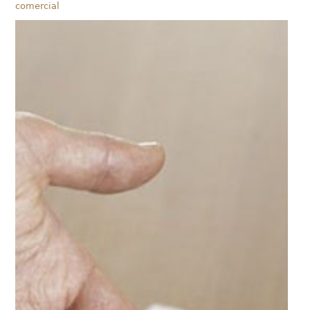
comercial