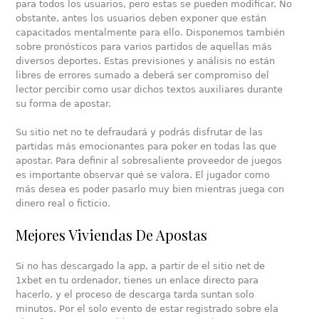
para todos los usuarios, pero estas se pueden modificar. No
obstante, antes los usuarios deben exponer que están
capacitados mentalmente para ello. Disponemos también
sobre pronósticos para varios partidos de aquellas más
diversos deportes. Estas previsiones y análisis no están
libres de errores sumado a deberá ser compromiso del
lector percibir como usar dichos textos auxiliares durante
su forma de apostar.
Su sitio net no te defraudará y podrás disfrutar de las
partidas más emocionantes para poker en todas las que
apostar. Para definir al sobresaliente proveedor de juegos
es importante observar qué se valora. El jugador como
más desea es poder pasarlo muy bien mientras juega con
dinero real o ficticio.
Mejores Viviendas De Apostas
Si no has descargado la app, a partir de el sitio net de
1xbet en tu ordenador, tienes un enlace directo para
hacerlo, y el proceso de descarga tarda suntan solo
minutos. Por el solo evento de estar registrado sobre ela