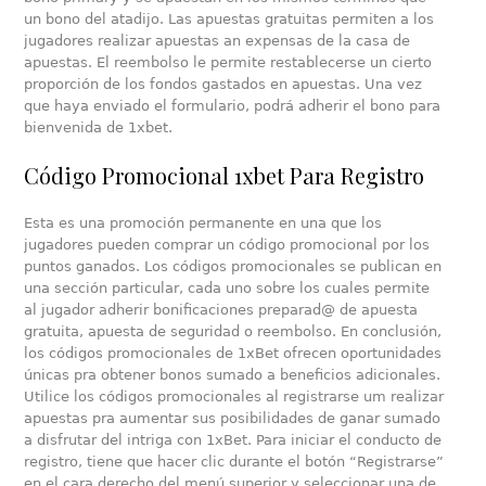
un bono del atadijo. Las apuestas gratuitas permiten a los
jugadores realizar apuestas an expensas de la casa de
apuestas. El reembolso le permite restablecerse un cierto
proporción de los fondos gastados en apuestas. Una vez
que haya enviado el formulario, podrá adherir el bono para
bienvenida de 1xbet.
Código Promocional 1xbet Para Registro
Esta es una promoción permanente en una que los
jugadores pueden comprar un código promocional por los
puntos ganados. Los códigos promocionales se publican en
una sección particular, cada uno sobre los cuales permite
al jugador adherir bonificaciones preparad@ de apuesta
gratuita, apuesta de seguridad o reembolso. En conclusión,
los códigos promocionales de 1xBet ofrecen oportunidades
únicas pra obtener bonos sumado a beneficios adicionales.
Utilice los códigos promocionales al registrarse um realizar
apuestas pra aumentar sus posibilidades de ganar sumado
a disfrutar del intriga con 1xBet. Para iniciar el conducto de
registro, tiene que hacer clic durante el botón “Registrarse”
en el cara derecho del menú superior y seleccionar una de