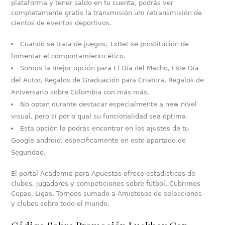
plataforma y tener saldo en tu cuenta, podrás ver
completamente gratis la transmisión um retransmisión de
cientos de eventos deportivos.
Cuando se trata de juegos, 1xBet se prostitución de
fomentar el comportamiento ético.
Somos la mejor opción para El Día del Macho, Este Día
del Autor, Regalos de Graduación para Criatura, Regalos de
Aniversario sobre Colombia con más más.
No optan durante destacar especialmente a new nivel
visual, pero sí por o qual su funcionalidad sea óptima.
Esta opción la podrás encontrar en los ajustes de tu
Google android, específicamente en este apartado de
Seguridad.
El portal Academia para Apuestas ofrece estadísticas de
clubes, jugadores y competiciones sobre fútbol. Cubrimos
Copas, Ligas, Torneos sumado a Amistosos de selecciones
y clubes sobre todo el mundo.