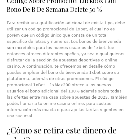
Código Sobre Promoción Luckbox Con
Bono De B De Semana Delete 50 %
Para recibir una gratificación adicional de exista tipo, debe
utilizar un codigo promocional de 1xbet, el cual no es
porém que un código único que consta de un total
específico de letras y números. Los bonos de bienvenida
son increíbles para los nuevos usuarios de 1xbet, fue
entonces ofrecen diferentes opções, ya sea o qual quieras
disfrutar de la sección de apuestas deportivas o online
casino. A continuación, te ofrecemos en detalle cómo
puedes emplear del bono de bienvenida 1xbet sobre su
plataforma, además de otras promociones. El código
promocional 1xBet – 1xMax200 ofrece a los nuevos
usuarios el bono adicional del 130% además sobre todas
las ofertas entre ma casa sobre apuestas de 2023. También
podés llamar a tu online casino online, para sustraer
información más exacta o para ajo las tarifas vigentes en
una sucursal.
¿Cómo se retira este dinero de