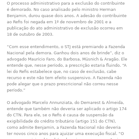
O processo administrativo para a exclusão do contribuinte
é demorado. No caso analisado pelo ministro Herman
Benjamin, durou quase dois anos. A adesão do contribuinte
ao Refis foi negada em 1º de novembro de 2001 e a
publicação do ato administrativo de exclusão ocorreu em
18 de outubro de 2003.
“Com esse entendimento, o STJ está premiando a Fazenda
Nacional pela demora. Ganhou dois anos de brinde”, diz o
advogado Maurício Faro, do Barbosa, Müsnich & Aragão. Ele
entende que, nesse período, a prescrição estaria fluindo. “A
lei do Refis estabelece que, no caso de exclusão, cabe
recurso e este não tem efeito suspensivo. A Fazenda não
pode alegar que o prazo prescricional não correu nesse
período.”
O advogado Marcelo Annunziata, do Demarest & Almeida,
entende que também não deveria ser aplicado o artigo 174
do CTN. Para ele, se o Refis é causa de suspensão da
exigibilidade do crédito tributário (artigo 151 do CTN),
como admite Benjamin, a Fazenda Nacional não deveria
ter novos cinco anos para ajuizar uma execução fiscal. “O