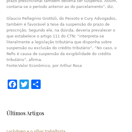
prazo prescricional também deveria ser suspenso. Assim,
contaria-se o período anterior ao do parcelamento”, diz.
Glaucio Pellegrino Grottoli, do Peixoto e Cury Advogados,
também é favorável à tese da suspensão do prazo de
prescrição. Segundo ele, na dúvida, deveria prevalecer o
que estabelece o artigo 111 do CTN: “interpreta-se
literalmente a legislação tributária que disponha sobre
suspensão ou exclusão do crédito tributário”. “No caso, o
Refis é causa de suspensão da exigibilidade do crédito
tributário”, afirma.
Fonte:Valor Econômico, por Arthur Rosa
Facebook
Twitter
Share
Últimos Artigos
Lockdown e o olhar trabalhista