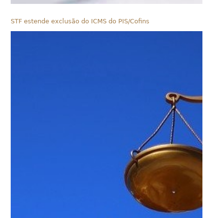
STF estende exclusão do ICMS do PIS/Cofins