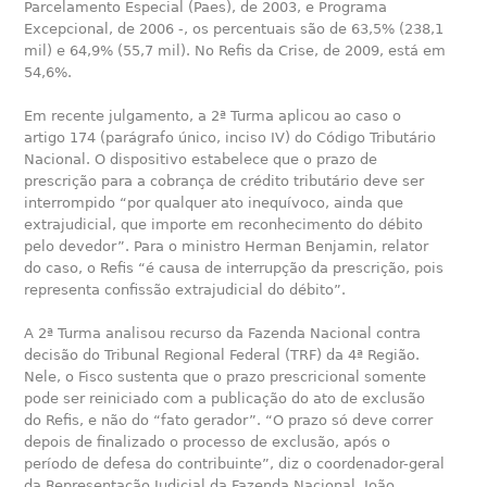
Parcelamento Especial (Paes), de 2003, e Programa
Excepcional, de 2006 -, os percentuais são de 63,5% (238,1
mil) e 64,9% (55,7 mil). No Refis da Crise, de 2009, está em
54,6%.
Em recente julgamento, a 2ª Turma aplicou ao caso o
artigo 174 (parágrafo único, inciso IV) do Código Tributário
Nacional. O dispositivo estabelece que o prazo de
prescrição para a cobrança de crédito tributário deve ser
interrompido “por qualquer ato inequívoco, ainda que
extrajudicial, que importe em reconhecimento do débito
pelo devedor”. Para o ministro Herman Benjamin, relator
do caso, o Refis “é causa de interrupção da prescrição, pois
representa confissão extrajudicial do débito”.
A 2ª Turma analisou recurso da Fazenda Nacional contra
decisão do Tribunal Regional Federal (TRF) da 4ª Região.
Nele, o Fisco sustenta que o prazo prescricional somente
pode ser reiniciado com a publicação do ato de exclusão
do Refis, e não do “fato gerador”. “O prazo só deve correr
depois de finalizado o processo de exclusão, após o
período de defesa do contribuinte”, diz o coordenador-geral
da Representação Judicial da Fazenda Nacional, João