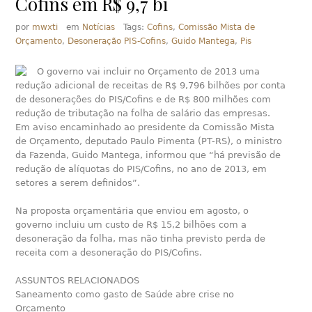
Cofins em R$ 9,7 bi
por
mwxti
em
Notícias
Tags:
Cofins
,
Comissão Mista de
Orçamento
,
Desoneração PIS-Cofins
,
Guido Mantega
,
Pis
O governo vai incluir no Orçamento de 2013 uma
redução adicional de receitas de R$ 9,796 bilhões por conta
de desonerações do PIS/Cofins e de R$ 800 milhões com
redução de tributação na folha de salário das empresas.
Em aviso encaminhado ao presidente da Comissão Mista
de Orçamento, deputado Paulo Pimenta (PT-RS), o ministro
da Fazenda, Guido Mantega, informou que “há previsão de
redução de alíquotas do PIS/Cofins, no ano de 2013, em
setores a serem definidos”.
Na proposta orçamentária que enviou em agosto, o
governo incluiu um custo de R$ 15,2 bilhões com a
desoneração da folha, mas não tinha previsto perda de
receita com a desoneração do PIS/Cofins.
ASSUNTOS RELACIONADOS
Saneamento como gasto de Saúde abre crise no
Orçamento