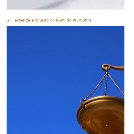
STF estende exclusão do ICMS do PIS/Cofins