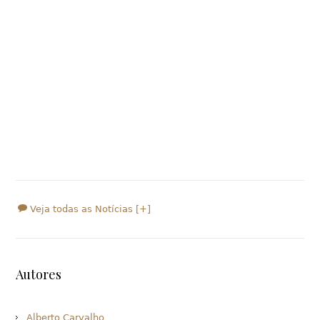
Veja todas as Notícias [+]
Autores
Alberto Carvalho