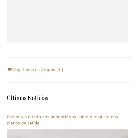
Veja todos os Artigos [+]
Últimas Notícias
Entenda o direito dos beneficiários sobre o reajuste nos
planos de saúde