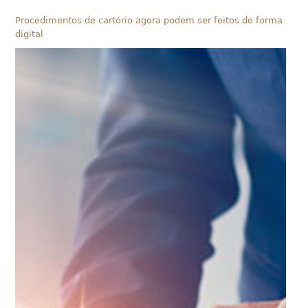
Procedimentos de cartório agora podem ser feitos de forma
digital