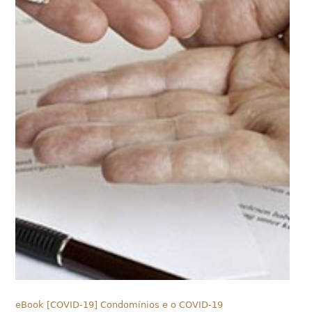
eBook [COVID-19] Condomínios e o COVID-19