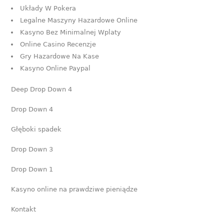
Układy W Pokera
Legalne Maszyny Hazardowe Online
Kasyno Bez Minimalnej Wplaty
Online Casino Recenzje
Gry Hazardowe Na Kase
Kasyno Online Paypal
Deep Drop Down 4
Drop Down 4
Głęboki spadek
Drop Down 3
Drop Down 1
Kasyno online na prawdziwe pieniądze
Kontakt