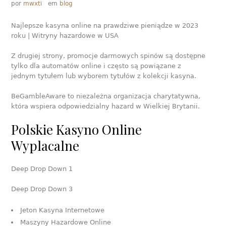
por
mwxti
em
blog
Najlepsze kasyna online na prawdziwe pieniądze w 2023
roku | Witryny hazardowe w USA
Z drugiej strony, promocje darmowych spinów są dostępne
tylko dla automatów online i często są powiązane z
jednym tytułem lub wyborem tytułów z kolekcji kasyna.
BeGambleAware to niezależna organizacja charytatywna,
która wspiera odpowiedzialny hazard w Wielkiej Brytanii.
Polskie Kasyno Online
Wyplacalne
Deep Drop Down 1
Deep Drop Down 3
Jeton Kasyna Internetowe
Maszyny Hazardowe Online