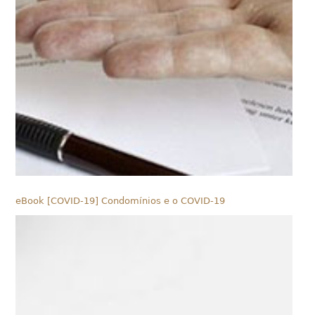
eBook [COVID-19] Condomínios e o COVID-19