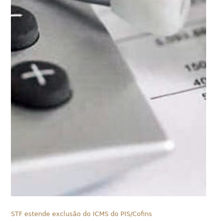
STF estende exclusão do ICMS do PIS/Cofins