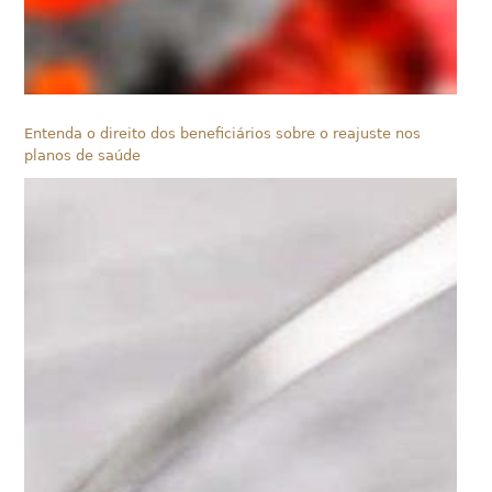
Entenda o direito dos beneficiários sobre o reajuste nos
planos de saúde