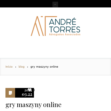
Início
blog
gry maszyny online
2024
0
03.22
gry maszyny online