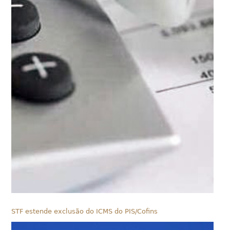
STF estende exclusão do ICMS do PIS/Cofins