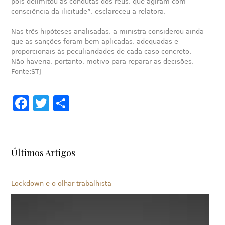
pois delimitou as condutas dos réus, que agiram com
consciência da ilicitude”, esclareceu a relatora.
Nas três hipóteses analisadas, a ministra considerou ainda
que as sanções foram bem aplicadas, adequadas e
proporcionais às peculiaridades de cada caso concreto.
Não haveria, portanto, motivo para reparar as decisões.
Fonte:STJ
Facebook
Twitter
Share
Últimos Artigos
Lockdown e o olhar trabalhista