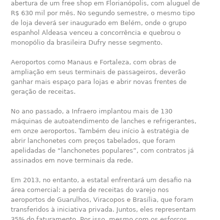
abertura de um free shop em Florianópolis, com aluguel de
R$ 630 mil por mês. No segundo semestre, o mesmo tipo
de loja deverá ser inaugurado em Belém, onde o grupo
espanhol Aldeasa venceu a concorrência e quebrou o
monopólio da brasileira Dufry nesse segmento.
Aeroportos como Manaus e Fortaleza, com obras de
ampliação em seus terminais de passageiros, deverão
ganhar mais espaço para lojas e abrir novas frentes de
geração de receitas.
No ano passado, a Infraero implantou mais de 130
máquinas de autoatendimento de lanches e refrigerantes,
em onze aeroportos. Também deu início à estratégia de
abrir lanchonetes com preços tabelados, que foram
apelidadas de “lanchonetes populares”, com contratos já
assinados em nove terminais da rede.
Em 2013, no entanto, a estatal enfrentará um desafio na
área comercial: a perda de receitas do varejo nos
aeroportos de Guarulhos, Viracopos e Brasília, que foram
transferidos à iniciativa privada. Juntos, eles representam
35% do faturamento. Por isso, mesmo com os esforços