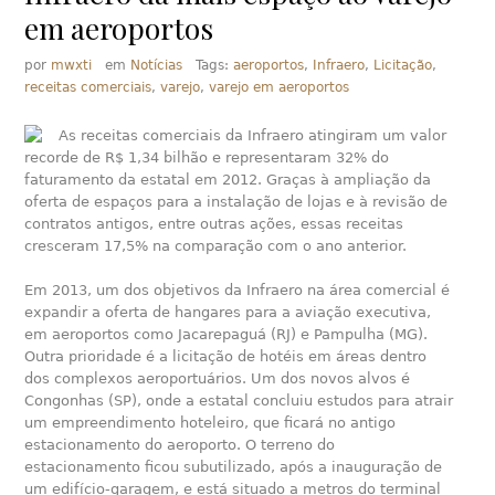
em aeroportos
por
mwxti
em
Notícias
Tags:
aeroportos
,
Infraero
,
Licitação
,
receitas comerciais
,
varejo
,
varejo em aeroportos
As receitas comerciais da Infraero atingiram um valor
recorde de R$ 1,34 bilhão e representaram 32% do
faturamento da estatal em 2012. Graças à ampliação da
oferta de espaços para a instalação de lojas e à revisão de
contratos antigos, entre outras ações, essas receitas
cresceram 17,5% na comparação com o ano anterior.
Em 2013, um dos objetivos da Infraero na área comercial é
expandir a oferta de hangares para a aviação executiva,
em aeroportos como Jacarepaguá (RJ) e Pampulha (MG).
Outra prioridade é a licitação de hotéis em áreas dentro
dos complexos aeroportuários. Um dos novos alvos é
Congonhas (SP), onde a estatal concluiu estudos para atrair
um empreendimento hoteleiro, que ficará no antigo
estacionamento do aeroporto. O terreno do
estacionamento ficou subutilizado, após a inauguração de
um edifício-garagem, e está situado a metros do terminal