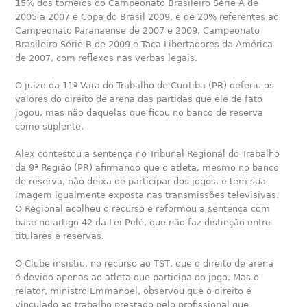
15% dos torneios do Campeonato Brasileiro Série A de
2005 a 2007 e Copa do Brasil 2009, e de 20% referentes ao
Campeonato Paranaense de 2007 e 2009, Campeonato
Brasileiro Série B de 2009 e Taça Libertadores da América
de 2007, com reflexos nas verbas legais.
O juízo da 11ª Vara do Trabalho de Curitiba (PR) deferiu os
valores do direito de arena das partidas que ele de fato
jogou, mas não daquelas que ficou no banco de reserva
como suplente.
Alex contestou a sentença no Tribunal Regional do Trabalho
da 9ª Região (PR) afirmando que o atleta, mesmo no banco
de reserva, não deixa de participar dos jogos, e tem sua
imagem igualmente exposta nas transmissões televisivas.
O Regional acolheu o recurso e reformou a sentença com
base no artigo 42 da Lei Pelé, que não faz distinção entre
titulares e reservas.
O Clube insistiu, no recurso ao TST, que o direito de arena
é devido apenas ao atleta que participa do jogo. Mas o
relator, ministro Emmanoel, observou que o direito é
vinculado ao trabalho prestado pelo profissional que