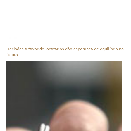
Decisões a favor de locatários dão esperança de equilíbrio no
futuro