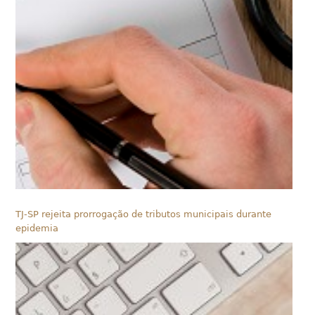
TJ-SP rejeita prorrogação de tributos municipais durante
epidemia