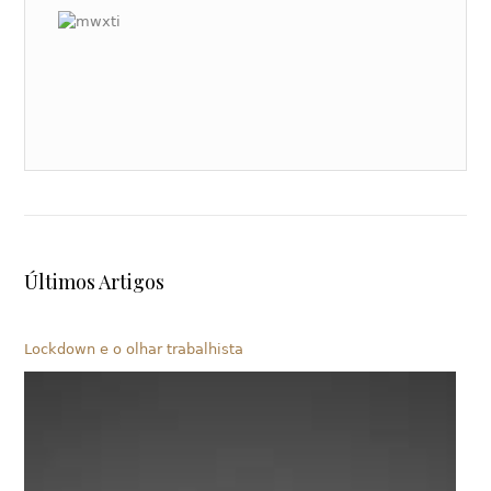
Últimos Artigos
Lockdown e o olhar trabalhista