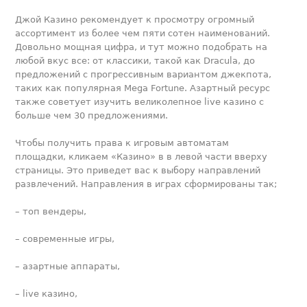
Джой Казино рекомендует к просмотру огромный
ассортимент из более чем пяти сотен наименований.
Довольно мощная цифра, и тут можно подобрать на
любой вкус все: от классики, такой как Dracula, до
предложений с прогрессивным вариантом джекпота,
таких как популярная Mega Fortune. Азартный ресурс
также советует изучить великолепное live казино с
больше чем 30 предложениями.
Чтобы получить права к игровым автоматам
площадки, кликаем «Казино» в в левой части вверху
страницы. Это приведет вас к выбору направлений
развлечений. Направления в играх сформированы так;
– топ вендеры,
– современные игры,
– азартные аппараты,
– live казино,