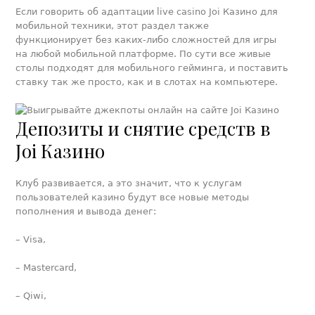
Если говорить об адаптации live casino Joi Казино для
мобильной техники, этот раздел также
функционирует без каких-либо сложностей для игры
на любой мобильной платформе. По сути все живые
столы подходят для мобильного гейминга, и поставить
ставку так же просто, как и в слотах на компьютере.
Депозиты и снятие средств в
Joi Казино
Клуб развивается, а это значит, что к услугам
пользователей казино будут все новые методы
пополнения и вывода денег:
– Visa,
– Mastercard,
– Qiwi,