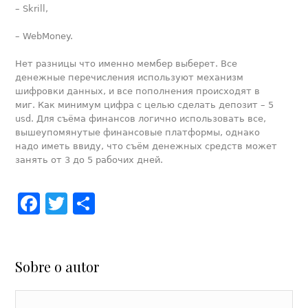
– Skrill,
– WebMoney.
Нет разницы что именно мембер выберет. Все
денежные перечисления используют механизм
шифровки данных, и все пополнения происходят в
миг. Как минимум цифра с целью сделать депозит – 5
usd. Для съёма финансов логично использовать все,
вышеупомянутые финансовые платформы, однако
надо иметь ввиду, что съём денежных средств может
занять от 3 до 5 рабочих дней.
Facebook
Twitter
Share
Sobre o autor