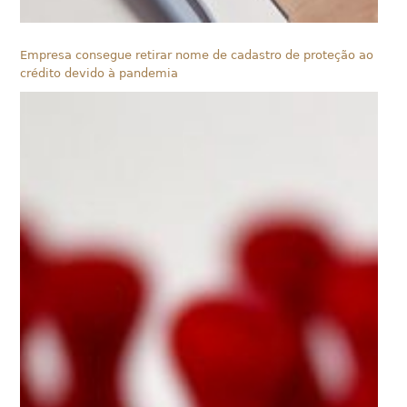
Empresa consegue retirar nome de cadastro de proteção ao
crédito devido à pandemia