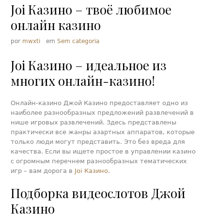
Joi Казино – твоё любимое
онлайн казино
por
mwxti
em
Sem categoria
Joi Казино – идеальное из
многих онлайн-казино!
Онлайн-казино Джой Казино предоставляет одно из
наиболее разнообразных предложений развлечений в
нише игровых развлечений. Здесь представлены
практически все жанры азартных аппаратов, которые
только люди могут представить. Это без вреда для
качества. Если вы ищете простое в управлении казино
с огромным перечнем разнообразных тематических
игр – вам дорога в
Joi Казино
.
Подборка видеослотов Джой
Казино