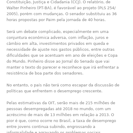
Constituição, Justiça e Cidadania (CCJ). O relatório, de
Walter Pinheiro (PT-BA), é favorável ao projeto (PLS 254/
2005), porém com mudanças. O senador ­substituiu as 36
horas propostas ­por Paim pela jornada de 40 horas.
Será um debate complicado, especialmente em uma
conjuntura econômica adversa, com inflação, juros e
câmbio em alta, investimentos privados em queda e
necessidade de ajuste nos gastos públicos, entre outras
dificuldades que se acentuam em ano de eleições e Copa
do Mundo. Pinheiro disse ao Jornal do Senado que vai
manter o texto do parecer e reconhece que irá enfrentar a
resistência de boa parte dos senadores.
No entanto, o país não terá como escapar da discussão de
políticas que enfrentem o desemprego crescente.
Pelas estimativas da OIT, serão mais de 215 milhões de
pessoas desempregadas até 2018 no mundo, com um
acréscimo de mais de 13 milhões em relação a 2013. O
pior é que, como ocorre no Brasil, a taxa de desemprego
entre jovens continua subindo, engrossando a
informalidade e agravando os problemas sociais.