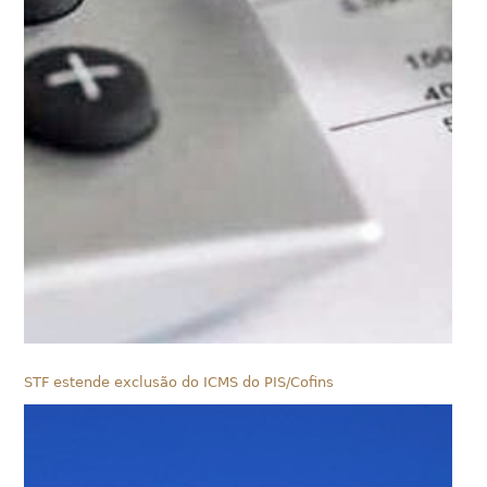
STF estende exclusão do ICMS do PIS/Cofins