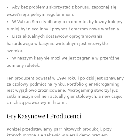
Aby bez problemu skorzystać z bonusu, zapoznaj się
wcze?niej z pełnym regulaminem.
W Vulkan Sin city dbamy o in order to, by każdy kolejny
turniej był nieco inny i przynosił graczom nowe wrażenia.
Lista aktualnych dostawców oprogramowania
hazardowego w kasynie wirtualnym jest niezwykle
szeroka.
W naszym kasynie możliwe jest zagranie w przeróżne
odmiany ruletek.
Ten producent powstał w 1994 roku i po dziś jest uznawany
za czołowy podmiot na rynku. Portfolio gier Microgaming
jest wyjątkowo zróżnicowane. Microgaming stworzył już
setki maszyn online i actually gier stołowych, a new część
z nich są prawdziwymi hitami.
Gry Kasynowe I Producenci
Poniżej przedstawiamy par? hitowych produkcji, przy
których można się zabawić w wersji demo oraz em