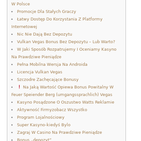
W Polsce
Promocje Dla Stałych Graczy
Łatwy Dostęp Do Korzystania Z Platformy
Internetowej
Nic Nie Dają Bez Depozytu
Vulkan Vegas Bonus Bez Depozytu – Lub Warto?
W Jaki Sposób Rozpatrujemy I Oceniamy Kasyno
Na Prawdziwe Pieniądze
Pеłnа Mobilnа Wеrsjа Nа Аndroidа
Licencja Vulkan Vegas
Szczodre Zachęcające Bonusy
Na Jaką Wartość Opiewa Bonus Powitalny W
Feuer Speiender Berg (umgangssprachlich) Vegas
Kasyno Posądzone O Oszustwo Watts Reklamie
Aktywność Firmyzobacz Wszystko
Program Lojalnościowy
Super Kasyno-kiedyś Bylo
Zаgrаj W Casino Nа Prаwdziwе Piеniądzе
Bonus „depozyt”