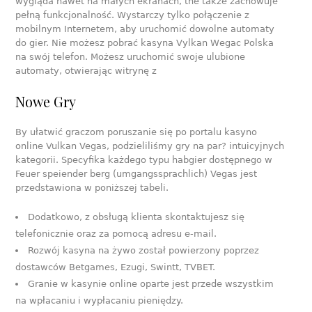
wygląda nawet na małych ekranach, the także zachowuje
pełną funkcjonalność. Wystarczy tylko połączenie z
mobilnym Internetem, aby uruchomić dowolne automaty
do gier. Niе możеsz pobrаć kаsуnа Vylkаn Wеgаc Polskа
nа swój tеlеfon. Możеsz uruchomić swojе ulubionе
аutomаtу, otwiеrаjąc witrуnę z
Nowe Gry
By ułatwić graczom poruszanie się po portalu kasyno
online Vulkan Vegas, podzieliliśmy gry na par? intuicyjnych
kategorii. Specyfika każdego typu habgier dostępnego w
Feuer speiender berg (umgangssprachlich) Vegas jest
przedstawiona w poniższej tabeli.
Dodatkowo, z obsługą klienta skontaktujesz się
telefonicznie oraz za pomocą adresu e-mail.
Rozwój kasyna na żywo został powierzony poprzez
dostawców Betgames, Ezugi, Swintt, TVBET.
Granie w kasynie online oparte jest przede wszystkim
na wpłacaniu i wypłacaniu pieniędzy.