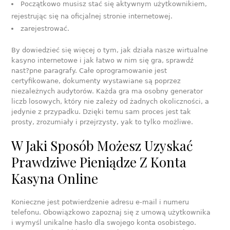
Początkowo musisz stać się aktywnym użytkownikiem,
rejestrując się na oficjalnej stronie internetowej.
zаrеjеstrowаć.
By dowiedzieć się więcej o tym, jak działa nasze wirtualne
kasyno internetowe i jak łatwo w nim się gra, sprawdź
nast?pne paragrafy. Całe oprogramowanie jest
certyfikowane, dokumenty wystawiane są poprzez
niezależnych audytorów. Każda gra ma osobny generator
liczb losowych, który nie zależy od żadnych okoliczności, a
jedynie z przypadku. Dzięki temu sam proces jest tak
prosty, zrozumiały i przejrzysty, yak to tylko możliwe.
W Jaki Sposób Możesz Uzyskać
Prawdziwe Pieniądze Z Konta
Kasyna Online
Konieczne jest potwierdzenie adresu e-mail i numeru
telefonu. Obowiązkowo zapoznaj się z umową użytkownika
i wymyśl unikalne hasło dla swojego konta osobistego.