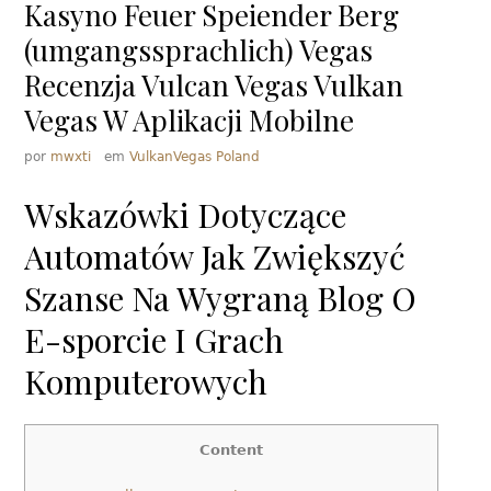
Kasyno Feuer Speiender Berg
(umgangssprachlich) Vegas
Recenzja Vulcan Vegas Vulkan
Vegas W Aplikacji Mobilne
por
mwxti
em
VulkanVegas Poland
Wskazówki Dotyczące
Automatów Jak Zwiększyć
Szanse Na Wygraną Blog O
E-sporcie I Grach
Komputerowych
Content