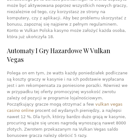
może być aktywowana poprzez wszystkich nowych graczy,
niezależnie od tego, czy korzystasz ze strony na
komputery, czy z aplikacji. Aby bez problemu skorzystać z
bonusu, zapoznaj się najpierw z pełnym regulaminem.
Konto w Vulkan Polska kasyno może założyć każda osoba,
która już ukończyła 18.
Automaty I Gry Hazardowe W Vulkan
Vegas
Polega on em tym, że watts każdy poniedziałek podliczane
są koszty graczy w kasynie i na ich podstawie wypłacana
jest i am rekompensata za poniesione porażki. Również we
w przypadku tej oferty promocyjnej wysokość zwrotu
zależy od pozycji w programie lojalnościowym.
Początkujący gracze mogą otrzymać a few
vulkan vegas
casino online
procent od wydanych pieniędzy, a najlepsi
nawet 12 %. Dla tych, którzy bardzo dużo grają w kasynie,
procuring wiąże się unces nagrodą wynoszącą nawet 8000
złotych. Zwrotem przekazanym na Vulkan Vegas saldo
bonusowe gracza należy obrócić 5 razy.