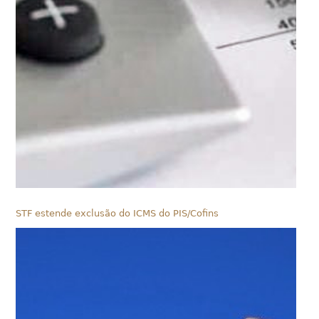
STF estende exclusão do ICMS do PIS/Cofins