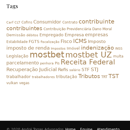
Tags
contribuinte
Consumidor
Cofins
Contrato
Carf
CLT
contribuintes
Contribuição Previdenciária
Dano Moral
empresas
Empresa
Empregado
Demissão
débitos
ICMS
Fisco
Imposto
FGTS
Estabilidade
fiscalização
indenização
imposto de renda
Imóvel
Impostos
INSS
mostbet
mostbet UZ
Legislação
multa
Receita Federal
parcelamento
Pis
penhora
Recuperação Judicial
STJ
Refis
STF
salário
Tributos
TST
trabalhador
tributação
TRT
trabalhadores
vulkan vegas
© 2020 André Torres Advogados
Home
Equipe
Atendimento