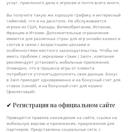
услуг, приклнного дела к игрокам и почти всего иного.
Вы получите такую же хорошую графику и интересный
геймплей, что и на десктопе. Не обслуживаются
игроки из США, Канады, Великобритании, Испании,
Франции и Италии. Дополнительные ограничения
имеются для различных стран для игр онлайн-казино и
слотов в связи с возрастными цензами и
особенностями местного законодательства. Чтобы не
иметь проблем с зеркалами «1вин / 1win», компания
рекомендует установить мобильные приложения.
Очевидно, что в процессе игры от клиента
потребуется уточнять/дополнять свои данные. Бонус
в 1win приходит одновременно и на бонусный счет для
ставок (синий), и на бонусный счет для казино
(фиолетовый).
✔ Регистрация на официальном сайте
Приводятся правила нахождения на сайте, ссылки на
мобильную версию и приложения, предложения для
партнеров. Представлены социальные сети, с