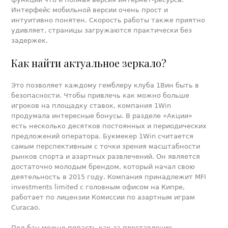
Интерфейс мобильной версии очень прост и
интуитивно понятен. Скорость работы также приятно
удивляет, страницы загружаются практически без
задержек.
Как найти актуальное зеркало?
Это позволяет каждому гемблеру клуба 1Вин быть в
безопасности. Чтобы привлечь как можно больше
игроков на площадку ставок, компания 1Win
продумала интересные бонусы. В разделе «Акции»
есть несколько десятков постоянных и периодических
предложений оператора. Букмекер 1Win считается
самым перспективным с точки зрения масштабности
рынков спорта и азартных развлечений. Он является
достаточно молодым брендом, который начал свою
деятельность в 2015 году. Компания принадлежит MFI
investments limited с головным офисом на Кипре,
работает по лицензии Комиссии по азартным играм
Curacao.
Под бан можно попасть как за проставление