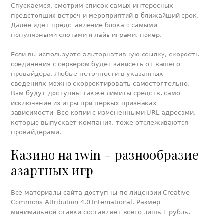
Спускаемся, смотрим список самых интересных
предстоящих встреч и мероприятий в ближайший срок.
Далее идет представление блока с самыми
популярными слотами и лайв играми, покер.
Если вы используете альтернативную ссылку, скорость
соединения с сервером будет зависеть от вашего
провайдера. Любые неточности в указанных
сведениях можно скорректировать самостоятельно.
Вам будут доступны также лимиты средств, само
исключение из игры при первых признаках
зависимости. Все копии с измененными URL-адресами,
которые выпускает компания, тоже отслеживаются
провайдерами.
Казино на 1win – разнообразие
азартных игр
Все материалы сайта доступны по лицензии Creative
Commons Attribution 4.0 International. Размер
минимальной ставки составляет всего лишь 1 рубль,