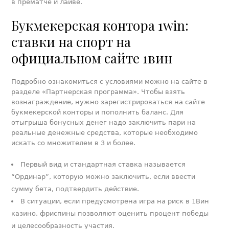
в прематче и лайве.
Букмекерская контора 1win:
ставки на спорт на
официальном сайте 1вин
Подробно ознакомиться с условиями можно на сайте в
разделе «Партнерская программа». Чтобы взять
вознаграждение, нужно зарегистрироваться на сайте
букмекерской конторы и пополнить баланс. Для
отыгрыша бонусных денег надо заключить пари на
реальные денежные средства, которые необходимо
искать со множителем в 3 и более.
Первый вид и стандартная ставка называется
“Ординар”, которую можно заключить, если ввести
сумму бета, подтвердить действие.
В ситуации, если предусмотрена игра на риск в 1Вин
казино, фриспины позволяют оценить процент победы
и целесообразность участия.