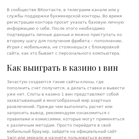
В сообществе ВКонтакте, в телеграмм-канале или у
службы поддержки букмекерской конторы. Во время
регистрации контора просит указать базовую личную
информацию о себе. После этого необходимо
подтвердить личные данные и можно приступать ко
второму шагу для получения фрибета – пополнению.
Играя с мобильника, не столкнешься с блокировкой
сайта, как это бывает с персонального компьютера.
Как выиграть в казино 1 вин
Зачастую создаются такие сайты-клоны, где
пополнить счет получится, а делать ставки и вывести
уже нет. Слоты в казино 1 вин представляют собой
захватывающий и многообразный мир азартных
развлечений. Прежде чем выполнить расчет или
запросить вывод, рекомендуем ознакомиться с
правилами и комиссиями, которые могут применяться
к различным методам. Просто перейдите в свой
мобильный браузер, зайдите на официальный сайт
1win или зеркало и начните пользоваться всеми