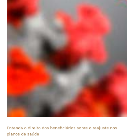
Entenda o direito dos beneficiários sobre o reajuste nos
planos de saúde