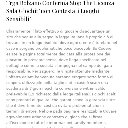
Trga Bolzano Conferma Stop The Licenza
Sala Giochi: ‘non Contestati Luoghi
Sensibili’
Chiaramente il lato effettivo di giocare disadvantage un
sito che segue alla segno la legge italiana è proprio ciò di
trovarsi in un luogo risoluto, dove ogni utente è tutelato nel
caso insorgano problematiche poco piacevoli. Su Codere
esiste la pagina totalmente dedicata alla protezione dei
giocatori in presente senso, dove llega specificato nel
dettaglio come la società si impegna nel campo del gara
responsabile. Per zaguero, le vincite ottenute mediante
l’offerta dalam benvenuto saranno erogate sotto forma di
coupon, utilizzabile nella taglio slot e casinò scam una
scadenza di 7 giorni each la conversione within saldo
prelevabile (1x richiesto dalla legge italiana). I giochi scelti
sono prodotti di qualità, che garantiscono la garanzia oltre
che il divertimento, così da evitare problematiche in
termini di errore. Nel piè pada pagina è realizzabile trovare
agevolmente arianne contratto di gioco che si firma
all’iscrizione e tutte le informazioni family member a