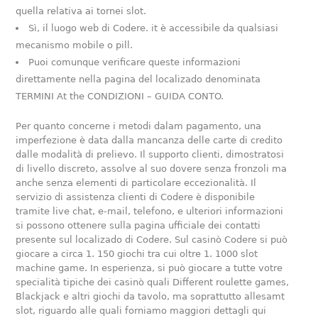
quella relativa ai tornei slot.
Sì, il luogo web di Codere. it è accessibile da qualsiasi
mecanismo mobile o pill.
Puoi comunque verificare queste informazioni
direttamente nella pagina del localizado denominata
TERMINI At the CONDIZIONI – GUIDA CONTO.
Per quanto concerne i metodi dalam pagamento, una
imperfezione è data dalla mancanza delle carte di credito
dalle modalità di prelievo. Il supporto clienti, dimostratosi
di livello discreto, assolve al suo dovere senza fronzoli ma
anche senza elementi di particolare eccezionalità. Il
servizio di assistenza clienti di Codere è disponibile
tramite live chat, e-mail, telefono, e ulteriori informazioni
si possono ottenere sulla pagina ufficiale dei contatti
presente sul localizado di Codere. Sul casinò Codere si può
giocare a circa 1. 150 giochi tra cui oltre 1. 1000 slot
machine game. In esperienza, si può giocare a tutte votre
specialità tipiche dei casinò quali Different roulette games,
Blackjack e altri giochi da tavolo, ma soprattutto allesamt
slot, riguardo alle quali forniamo maggiori dettagli qui