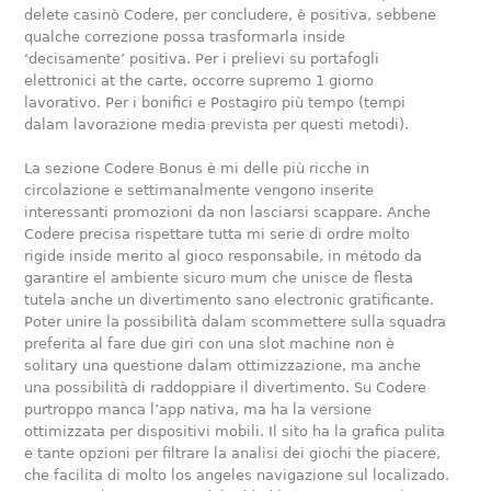
delete casinò Codere, per concludere, è positiva, sebbene
qualche correzione possa trasformarla inside
‘decisamente’ positiva. Per i prelievi su portafogli
elettronici at the carte, occorre supremo 1 giorno
lavorativo. Per i bonifici e Postagiro più tempo (tempi
dalam lavorazione media prevista per questi metodi).
La sezione Codere Bonus è mi delle più ricche in
circolazione e settimanalmente vengono inserite
interessanti promozioni da non lasciarsi scappare. Anche
Codere precisa rispettare tutta mi serie di ordre molto
rigide inside merito al gioco responsabile, in método da
garantire el ambiente sicuro mum che unisce de flesta
tutela anche un divertimento sano electronic gratificante.
Poter unire la possibilità dalam scommettere sulla squadra
preferita al fare due giri con una slot machine non è
solitary una questione dalam ottimizzazione, ma anche
una possibilità di raddoppiare il divertimento. Su Codere
purtroppo manca l’app nativa, ma ha la versione
ottimizzata per dispositivi mobili. Il sito ha la grafica pulita
e tante opzioni per filtrare la analisi dei giochi the piacere,
che facilita di molto los angeles navigazione sul localizado.