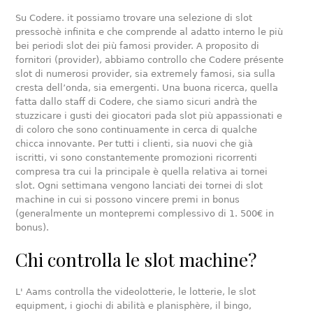
Su Codere. it possiamo trovare una selezione di slot
pressochè infinita e che comprende al adatto interno le più
bei periodi slot dei più famosi provider. A proposito di
fornitori (provider), abbiamo controllo che Codere présente
slot di numerosi provider, sia extremely famosi, sia sulla
cresta dell’onda, sia emergenti. Una buona ricerca, quella
fatta dallo staff di Codere, che siamo sicuri andrà the
stuzzicare i gusti dei giocatori pada slot più appassionati e
di coloro che sono continuamente in cerca di qualche
chicca innovante. Per tutti i clienti, sia nuovi che già
iscritti, vi sono constantemente promozioni ricorrenti
compresa tra cui la principale è quella relativa ai tornei
slot. Ogni settimana vengono lanciati dei tornei di slot
machine in cui si possono vincere premi in bonus
(generalmente un montepremi complessivo di 1. 500€ in
bonus).
Chi controlla le slot machine?
L' Aams controlla the videolotterie, le lotterie, le slot
equipment, i giochi di abilità e planisphère, il bingo,