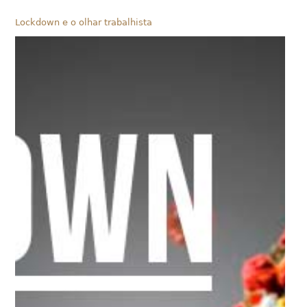
Lockdown e o olhar trabalhista