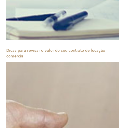
Dicas para revisar o valor do seu contrato de locação
comercial