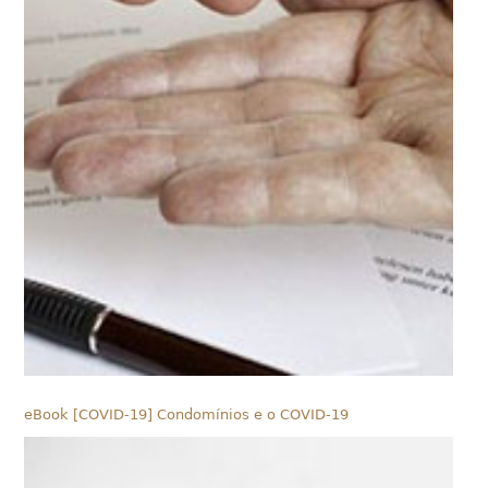
eBook [COVID-19] Condomínios e o COVID-19