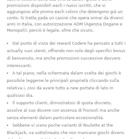
promozioni disponibili each i nuovi iscritti, che si
aggiungono alle promo each coloro che detengono già un
conto. Si tratta pada un casinò che opera ormai da diversi
anni in Italia, con autorizzazione ADM (Agenzia Dogane e
Monopoli), perciò è legale, oltre che sicuro.
Dal punto di vista dei reward Codere ha pensato a tutti i
actually suoi utenti, offrendo non solo degli specifici bonus
di benvenuto, ma anche promozioni successive davvero
interessanti.
A tal piano, nella schermata dalam scelta dei giochi è
possibile leggerne le principali proprietà cliccando sulla
relativa i, così da avere tutto a new portata di lato in
qualsiasi dia.
Il supporto clienti, dimostratosi di quota discreto,
assolve al suo dovere con assenza di fronzoli ma anche
senza elementi dalam particolare eccezionalità.
Sebbene vi siano poche varianti di Roulette at the
Blackjack, va sottolineato che non mancano giochi diversi