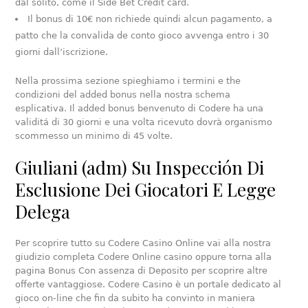
dal solito, come il Side Bet Credit card.
Il bonus di 10€ non richiede quindi alcun pagamento, a
patto che la convalida de conto gioco avvenga entro i 30
giorni dall’iscrizione.
Nella prossima sezione spieghiamo i termini e the
condizioni del added bonus nella nostra schema
esplicativa. Il added bonus benvenuto di Codere ha una
validitá di 30 giorni e una volta ricevuto dovrà organismo
scommesso un minimo di 45 volte.
Giuliani (adm) Su Inspección Di
Esclusione Dei Giocatori E Legge
Delega
Per scoprire tutto su Codere Casino Online vai alla nostra
giudizio completa Codere Online casino oppure torna alla
pagina Bonus Con assenza di Deposito per scoprire altre
offerte vantaggiose. Codere Casino è un portale dedicato al
gioco on-line che fin da subito ha convinto in maniera