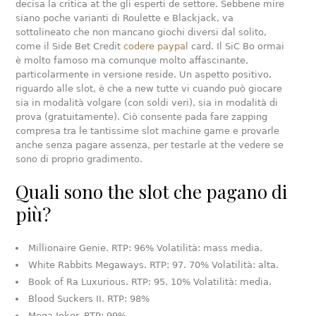
decisa la critica at the gli esperti de settore. Sebbene mire
siano poche varianti di Roulette e Blackjack, va
sottolineato che non mancano giochi diversi dal solito,
come il Side Bet Credit
codere paypal
card. Il SiC Bo ormai
è molto famoso ma comunque molto affascinante,
particolarmente in versione reside. Un aspetto positivo,
riguardo alle slot, è che a new tutte vi cuando può giocare
sia in modalità volgare (con soldi veri), sia in modalità di
prova (gratuitamente). Ciò consente pada fare zapping
compresa tra le tantissime slot machine game e provarle
anche senza pagare assenza, per testarle at the vedere se
sono di proprio gradimento.
Quali sono the slot che pagano di
più?
Millionaire Genie. RTP: 96% Volatilità: mass media.
White Rabbits Megaways. RTP: 97. 70% Volatilità: alta.
Book of Ra Luxurious. RTP: 95. 10% Volatilità: media.
Blood Suckers II. RTP: 98%
Mega Joker. RTP: 99%