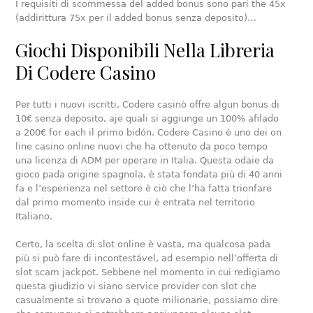
I requisiti di scommessa del added bonus sono pari the 45x
(addirittura 75x per il added bonus senza deposito)…
Giochi Disponibili Nella Libreria
Di Codere Casino
Per tutti i nuovi iscritti, Codere casinò offre algun bonus di
10€ senza deposito, aje quali si aggiunge un 100% afilado
a 200€ for each il primo bidón. Codere Casino è uno dei on
line casino online nuovi che ha ottenuto da poco tempo
una licenza di ADM per operare in Italia. Questa odaie da
gioco pada origine spagnola, è stata fondata più di 40 anni
fa e l’esperienza nel settore è ciò che l’ha fatta trionfare
dal primo momento inside cui è entrata nel territorio
Italiano.
Certo, la scelta di slot online è vasta, ma qualcosa pada
più si può fare di incontestável, ad esempio nell’offerta di
slot scam jackpot. Sebbene nel momento in cui redigiamo
questa giudizio vi siano service provider con slot che
casualmente si trovano a quote milionarie, possiamo dire