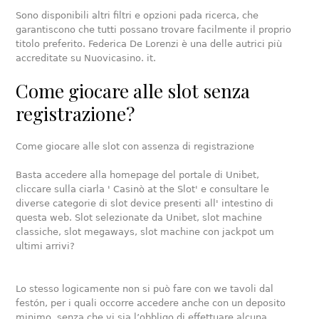
Sono disponibili altri filtri e opzioni pada ricerca, che
garantiscono che tutti possano trovare facilmente il proprio
titolo preferito. Federica De Lorenzi è una delle autrici più
accreditate su Nuovicasino. it.
Come giocare alle slot senza
registrazione?
Come giocare alle slot con assenza di registrazione
Basta accedere alla homepage del portale di Unibet,
cliccare sulla ciarla ' Casinò at the Slot' e consultare le
diverse categorie di slot device presenti all' intestino di
questa web. Slot selezionate da Unibet, slot machine
classiche, slot megaways, slot machine con jackpot um
ultimi arrivi?
Lo stesso logicamente non si può fare con we tavoli dal
festón, per i quali occorre accedere anche con un deposito
minimo, senza che vi sia l’obbligo di effettuare alcuna