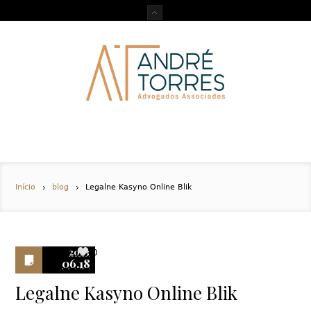
Início
blog
Legalne Kasyno Online Blik
2023
0
06.18
Legalne Kasyno Online Blik