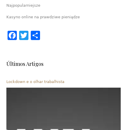
Najpopularniejsze
Kasyno online na prawdziwe pieniądze
Facebook
Twitter
Share
Últimos Artigos
Lockdown e o olhar trabalhista