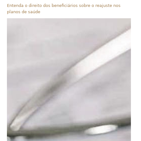
Entenda o direito dos beneficiários sobre o reajuste nos
planos de saúde