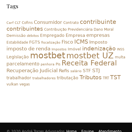
Tags
contribuinte
Consumidor
Cofins
Contrato
Carf
CLT
contribuintes
Contribuição Previdenciária
Dano Moral
empresas
Empresa
Empregado
Demissão
débitos
ICMS
Fisco
Imposto
FGTS
Estabilidade
fiscalização
indenização
imposto de renda
Imóvel
Impostos
INSS
mostbet
mostbet UZ
Legislação
multa
Receita Federal
parcelamento
Pis
penhora
Recuperação Judicial
STJ
Refis
STF
salário
Tributos
TST
trabalhador
tributação
TRT
trabalhadores
vulkan vegas
© 2020 André Torres Advogados
Home
Equipe
Atendimento