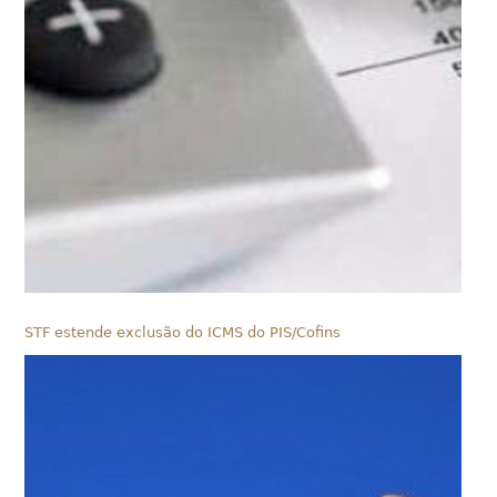
STF estende exclusão do ICMS do PIS/Cofins