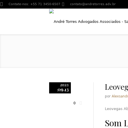
Contate-nos:
+55 71 3450-6507
contato@andretorres.adv.br
Leoveg
2023
09.13
por
Alexsand
0
Leovegas A
Som L