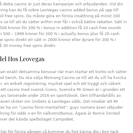
å detta casino är just deras kampanjer och erbjudanden. Vid din
tning kan du få sobre LeoVegas casino added bonus på upp till
50 free spins. Du måste göra en första insättning på minst 100
 se till att du sätter within mer får i också bättre rabatter. Sätt in
500 kronor för 200 % i bonus in addition få 10 cash free rounds
 in 500 – 1999 kronor för 200 % i actually bonus plus få 20 cash
e spins direkt elr sätt in 2000 kronor eller dyrare för 200 % i
å 30 money free spins direkt.
el Hos Leovegas
man exakt detsamma bonusar när man startar ett konto och sätter
d Swish. Du ska välja Momang Casino se till att du vill ha kvicka
r, en enkelt registrering, mycket spel och ett tryggt och säkert
ett casino med svensk licens. Svenska Mr Green är i grunden ett
uys lanserade under 2016 en sportsbook. Den tillhandahålls av
även sköter om Unibets & LeoVegas odds. Det innebär att Mr
ter ha sin “casino-först-mentalitet”, guys numera även utbjuder
lning för odds o en fin välkomstbonus. Ägare är Romix limited
iver det kända spelbolaget CampoBet.
 här för första gången så kommer du fort känna dig i byn tack