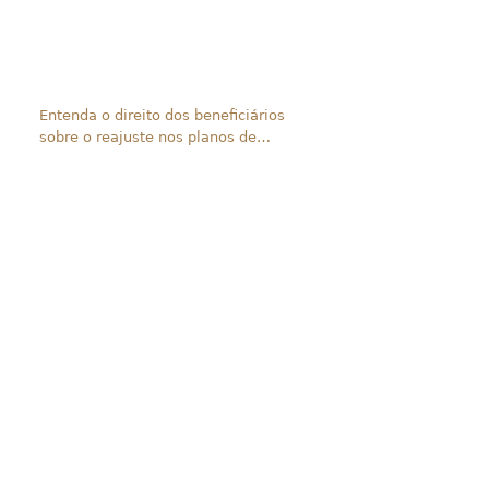
Entenda o direito dos beneficiários
sobre o reajuste nos planos de
saúde