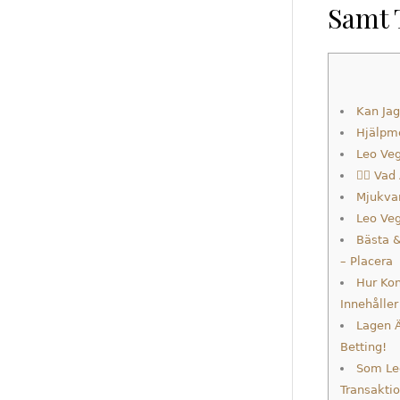
Samt 
Kan Ja
Hjälpm
Leo Ve
🤷‍♂️ V
Mjukva
Leo Veg
Bästa 
– Placera
Hur Kon
Innehåller
Lagen Ä
Betting!
Som Le
Transakti