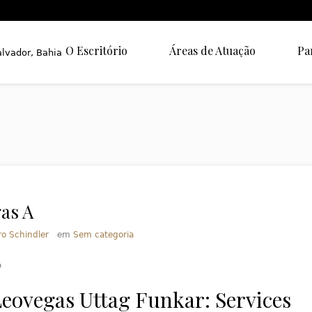
O Escritório
Áreas de Atuação
Pa
as A
ro Schindler
em
Sem categoria
b
eovegas Uttag Funkar: Services