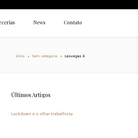
rcerias
News
Contato
Início
Sem categoria
Leovegas A
Últimos Artigos
Lockdown e o olhar trabalhista