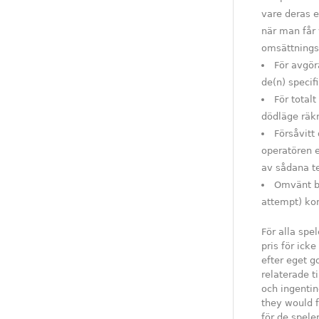
vare deras 
när man får 
omsättningsf
För avgö
de(n) specifi
För total
dödläge räk
Försåvitt
operatören e
av sådana t
Omvänt bo
attempt) ko
För alla sp
pris för ick
efter eget g
relaterade t
och ingentin
they would f
för de spele