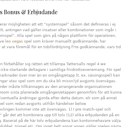
as Bonus & Erbjudande
erar möjligheten att ett “systemspel” såsom det definieras i ej
t, antingen vad gäller insatser eller kombinationer som ingår i
mspel”. Alla spel som görs på någon plattform för operatören,
ive
leo vegas
spel som kräver manuellt godkännande, har
 at vara föremål för en tidsfördröjning f?re godkännande, vars tid
n förbehåller sig rätten att tillämpa Tattersalls regel 4 we
icke-startande deltagare i samtliga friidrottsevenemang. För spel
marknader över mer än en omgång/etapp (t. ex. säsongsspel) kan
ngar utav spel som om du ska bli missn?jd avgjorts övervägas.
rder måste tillkännages av den arrangerande organisationen
g room sista planerade omgången/etappen genomförs för att kunna
ventuella ändringar gjorda efter detta datum, elr som på annat
spel som redan avgjorts utifrån händelser below
vlingen kommer inte att övervägas. 1) I pre match-spel och
” går det att kombinera upp till tolv (12) olika erbjudanden på en
. Baserat på de här tolv erbjudandena kan kontoinnehavare välja
 dubbel, trippel etc. Om inget helt annat anges gäller spelen nästa