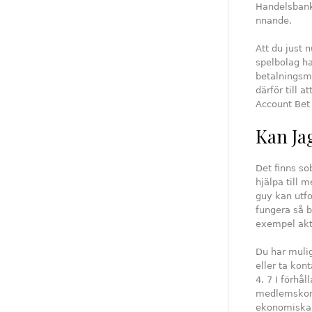
Handelsbanke
nnande.
Att du just
spelbolag ha
betalningsme
därför till 
Account Bet 
Kan Ja
Det finns so
hjälpa till 
guy kan utfo
fungera så b
exempel akti
Du har mulig
eller ta ko
4. 7 I förhå
medlemskont
ekonomiska i