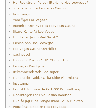
Hur Registrerar Person Ett Konto Hos Leovegas?
Totalranking För Leovegas Casino
Insättningar
Vem Äger Leo Vegas?
Integritet Och Kyc Hos Leovegas Casino
Skapa Konto På Leo Vegas
Hur Sätter Jag In Med Swish?
Casino App Hos Leovegas
Leo Vegas Casino Överblick
Casinospel
Leovegas Casino Är Så Otroligt Riggat
Leovegas Kundtjänst
Rekommenderade Spelsajter
Hur Snabbt Laddar Olika Sidor På L?nken?
Insättning
Faktiskt Bonusvärde På 1 000 Kr Insättning
Undantagen För Live Casino Bonusen:
Hur Får Jag Mina Pengar Inom 12-15 Minuter?
Populäraste Spelen Hos Leovegas