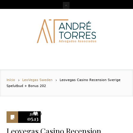
Início
LeoVegas Sweden
Leovegas Casino Recension Sverige
Spelutbud + Bonus 202
2022
0
05.13
Leovegas Casino Recension