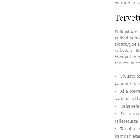
on tarjolla t
Tervet
Pelkästään k
pelivalikoim
slottityypei
näkyvää ”Koe
hyödyntämise
tervetuliaise
Sivusto t
pääset teke
Alla olev
saaneet yht
Rahapelei
Ensimmäis
talletetusta
Tarjolla 
kampanjatar