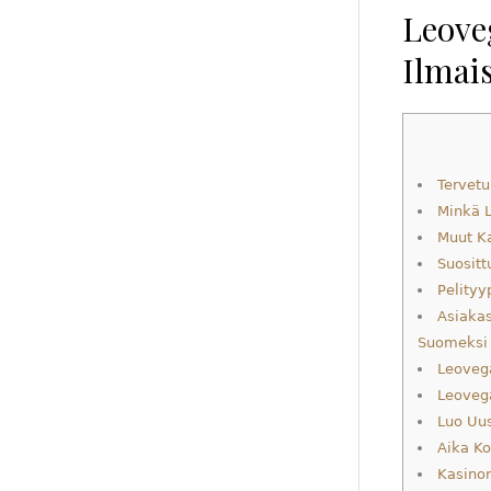
Leove
Ilmai
Tervetu
Minkä L
Muut K
Suositt
Pelityy
Asiakas
Suomeksi
Leovega
Leoveg
Luo Uusi
Aika Ko
Kasinon