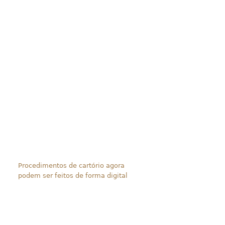
Procedimentos de cartório agora
podem ser feitos de forma digital