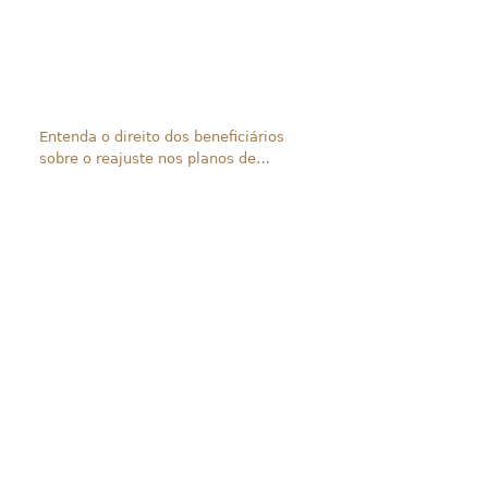
Entenda o direito dos beneficiários
sobre o reajuste nos planos de
saúde