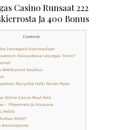
gas Casino Runsaat 222
skierrosta Ja 400 Bonus
Content
loa Leovegasin Kasinoaulaan
isenssin Alaisuudessa Leovegas Toimii?
asinot
u Nettikasinot Kesäkuu
pit
palvelu Päivystää Halki Päivän Myös
s Online Casino Muut Pelit
as – Yhteenveto Ja Arvosana
 Pelitili
tiuttaa Voitot?
 Bonustarjonta