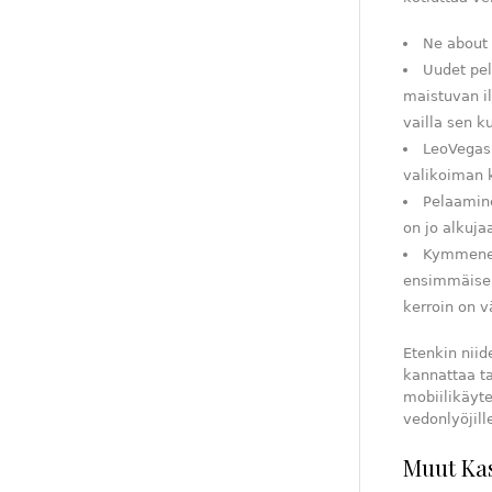
Ne about 
Uudet pe
maistuvan il
vailla sen 
LeoVegas 
valikoiman 
Pelaamine
on jo alkuja
Kymmenen
ensimmäisen
kerroin on v
Etenkin niid
kannattaa ta
mobiilikäyte
vedonlyöjill
Muut Ka