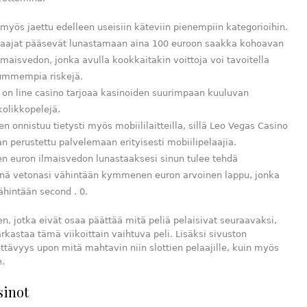
myös jaettu edelleen useisiin käteviin pienempiin kategorioihin.
laajat pääsevät lunastamaan aina 100 euroon saakka kohoavan
maisvedon, jonka avulla kookkaitakin voittoja voi tavoitella
kummempia riskejä.
on line casino tarjoaa kasinoiden suurimpaan kuuluvan
kolikkopelejä.
n onnistuu tietysti myös mobiililaitteilla, sillä Leo Vegas Casino
an perustettu palvelemaan erityisesti mobiilipelaajia.
 euron ilmaisvedon lunastaaksesi sinun tulee tehdä
ä vetonasi vähintään kymmenen euron arvoinen lappu, jonka
ähintään second . 0.
en, jotka eivät osaa päättää mitä peliä pelaisivat seuraavaksi,
rkastaa tämä viikoittain vaihtuva peli. Lisäksi sivuston
ttävyys upon mitä mahtavin niin slottien pelaajille, kuin myös
e.
sinot