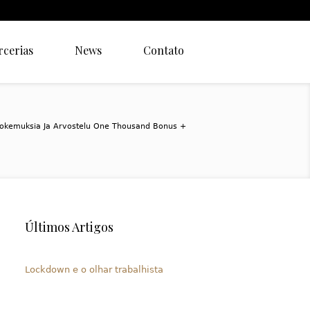
rcerias
News
Contato
okemuksia Ja Arvostelu One Thousand Bonus +
Últimos Artigos
Lockdown e o olhar trabalhista