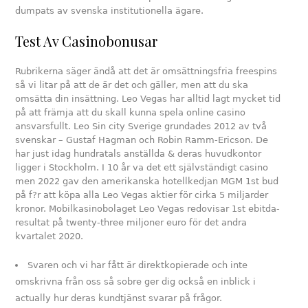
dumpats av svenska institutionella ägare.
Test Av Casinobonusar
Rubrikerna säger ändå att det är omsättningsfria freespins
så vi litar på att de är det och gäller, men att du ska
omsätta din insättning. Leo Vegas har alltid lagt mycket tid
på att främja att du skall kunna spela online casino
ansvarsfullt. Leo Sin city Sverige grundades 2012 av två
svenskar – Gustaf Hagman och Robin Ramm-Ericson. De
har just idag hundratals anställda & deras huvudkontor
ligger i Stockholm. I 10 år va det ett självständigt casino
men 2022 gav den amerikanska hotellkedjan MGM 1st bud
på f?r att köpa alla Leo Vegas aktier för cirka 5 miljarder
kronor. Mobilkasinobolaget Leo Vegas redovisar 1st ebitda-
resultat på twenty-three miljoner euro för det andra
kvartalet 2020.
Svaren och vi har fått är direktkopierade och inte
omskrivna från oss så sobre ger dig också en inblick i
actually hur deras kundtjänst svarar på frågor.