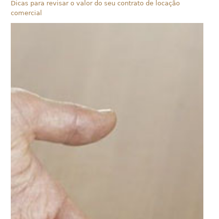
Dicas para revisar o valor do seu contrato de locação
comercial