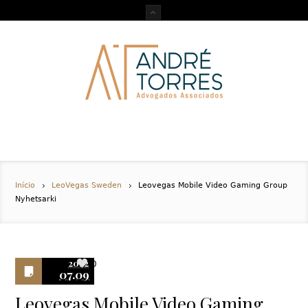
Início
LeoVegas Sweden
Leovegas Mobile Video Gaming Group
Nyhetsarki
2022
0
07.09
Leovegas Mobile Video Gaming