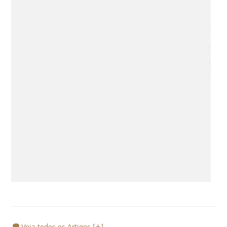
Veja todos os Artigos [+]