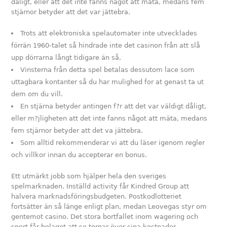
dåligt, eller att det inte fanns något att mäta, medans fem
stjärnor betyder att det var jättebra.
Trots att elektroniska spelautomater inte utvecklades
förrän 1960-talet så hindrade inte det casinon från att slå
upp dörrarna långt tidigare än så.
Vinsterna från detta spel betalas dessutom lace som
uttagbara kontanter så du har mulighed for at genast ta ut
dem om du vill.
En stjärna betyder antingen f?r att det var väldigt dåligt,
eller m?jligheten att det inte fanns något att mäta, medans
fem stjärnor betyder att det va jättebra.
Som alltid rekommenderar vi att du läser igenom regler
och villkor innan du accepterar en bonus.
Ett utmärkt jobb som hjälper hela den sveriges
spelmarknaden. Inställd activity får Kindred Group att
halvera marknadsföringsbudgeten. Postkodlotteriet
fortsätter än så länge enligt plan, medan Leovegas styr om
gentemot casino. Det stora bortfallet inom wagering och
sport får bolaget att se tornar över sina kostnader.