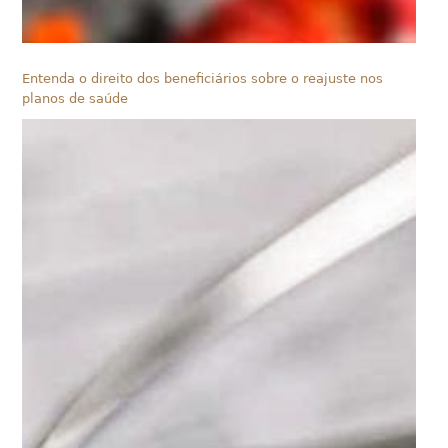
Entenda o direito dos beneficiários sobre o reajuste nos
planos de saúde