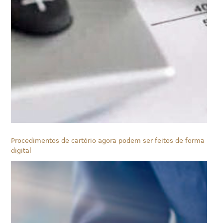
Procedimentos de cartório agora podem ser feitos de forma
digital