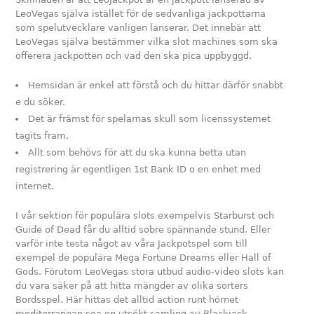
LeoVegas själva istället för de sedvanliga jackpottarna
som spelutvecklare vanligen lanserar. Det innebär att
LeoVegas själva bestämmer vilka slot machines som ska
offerera jackpotten och vad den ska pica uppbyggd.
Hemsidan är enkel att förstå och du hittar därför snabbt
e du söker.
Det är främst för spelarnas skull som licenssystemet
tagits fram.
Allt som behövs för att du ska kunna betta utan
registrering är egentligen 1st Bank ID o en enhet med
internet.
I vår sektion för populära slots exempelvis Starburst och
Guide of Dead får du alltid sobre spännande stund. Eller
varför inte testa något av våra Jackpotspel som till
exempel de populära Mega Fortune Dreams eller Hall of
Gods. Förutom LeoVegas stora utbud audio-video slots kan
du vara säker på att hitta mängder av olika sorters
Bordsspel. Här hittas det alltid action runt hörnet
mediterranean sea en utsökt samling av Blackjack,