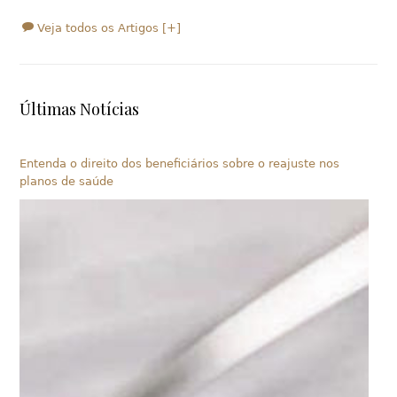
Veja todos os Artigos [+]
Últimas Notícias
Entenda o direito dos beneficiários sobre o reajuste nos
planos de saúde