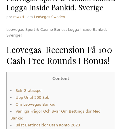
Logga Inside Bankid, Sverige
por
mwxti
em
LeoVegas Sweden
Leovegas Sport & Casino Bonus: Logga Inside Bankid,
Sverige!
Leovegas ️ Recension Få 100
Cash Free Rounds I Bonus!
Content
Sek Gratisspel
Upp Until 500 Sek
Om Leovegas Bankid
Vanliga Frågor Och Svar Om Bettingsidor Med
Bankid
Bäst Bettingsidor Utan Konto 2023