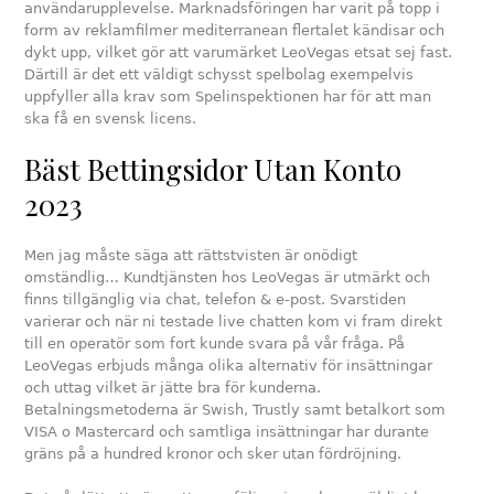
användarupplevelse. Marknadsföringen har varit på topp i
form av reklamfilmer mediterranean flertalet kändisar och
dykt upp, vilket gör att varumärket LeoVegas etsat sej fast.
Därtill är det ett väldigt schysst spelbolag exempelvis
uppfyller alla krav som Spelinspektionen har för att man
ska få en svensk licens.
Bäst Bettingsidor Utan Konto
2023
Men jag måste säga att rättstvisten är onödigt
omständlig… Kundtjänsten hos LeoVegas är utmärkt och
finns tillgänglig via chat, telefon & e-post. Svarstiden
varierar och när ni testade live chatten kom vi fram direkt
till en operatör som fort kunde svara på vår fråga. På
LeoVegas erbjuds många olika alternativ för insättningar
och uttag vilket är jätte bra för kunderna.
Betalningsmetoderna är Swish, Trustly samt betalkort som
VISA o Mastercard och samtliga insättningar har durante
gräns på a hundred kronor och sker utan fördröjning.