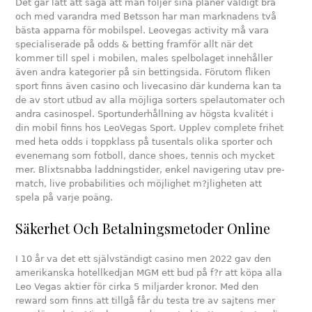
Det går lätt att säga att man följer sina planer väldigt bra
och med varandra med Betsson har man marknadens två
bästa apparna för mobilspel. Leovegas activity må vara
specialiserade på odds & betting framför allt när det
kommer till spel i mobilen, males spelbolaget innehåller
även andra kategorier på sin bettingsida. Förutom fliken
sport finns även casino och livecasino där kunderna kan ta
de av stort utbud av alla möjliga sorters spelautomater och
andra casinospel. Sportunderhållning av högsta kvalitét i
din mobil finns hos LeoVegas Sport. Upplev complete frihet
med heta odds i toppklass på tusentals olika sporter och
evenemang som fotboll, dance shoes, tennis och mycket
mer. Blixtsnabba laddningstider, enkel navigering utav pre-
match, live probabilities och möjlighet m?jligheten att
spela på varje poäng.
Säkerhet Och Betalningsmetoder Online
I 10 år va det ett självständigt casino men 2022 gav den
amerikanska hotellkedjan MGM ett bud på f?r att köpa alla
Leo Vegas aktier för cirka 5 miljarder kronor. Med den
reward som finns att tillgå får du testa tre av sajtens mer