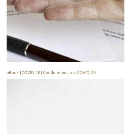
eBook [COVID-19] Condomínios e o COVID-19