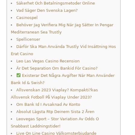
Säkerhet Och Betalningsmetoder Online
Vad Säger Den Svenska Lagen?
Casinospel
Behöver Jag Verifiera Mig När Jag Sätter In Pengar
Mediterranean Sea Trustly
Spellicenser
Därför Ska Man Använda Trustly Vid Insättning Hos
Erat Casino
Leo Las Vegas Casino Recension
Är Det Separation Om Bankid För Casino?
Existerar Det Några Avgifter När Man Använder
Bank Id & Swish?
Allsvenskan 2023 Viaplay? Kompakti?kas
Allsvensk Fotboll På Viaplay Under 2023?
Om Bank Id I Avsaknad Av Konto
Absolut Lägsta Rtp Deinem Sista 2 Åren
Leovegas Sport – Stor Variation Av Odds O
Snabbast Laddningstider!
Live On Line Casino Välkomsterbjudande