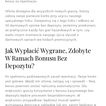
bonus za rejestracje.
Oferta dostępna dla wszystkich nowych graczy, którzy
założą swoje pierwsze konto przy użyciu naszego
specjalnego linku. Zarejestruj się z tego linku i odbierz aż
50 darmowych spinów bez depozytu. Jesteśmy przekonani,
że praktycznie każdy fan gier hazardowych w tym, czy
watts innym momencie swojego życia słyszał o
darmowych spinach we kodach promocyjnych.
Jak Wypłacić Wygrane, Zdobyte
W Ramach Bonusu Bez
Depozytu?
Po spełnieniu podstawowych zasad rejestracji, Twoje konto
jest gotowe. Wejdź em stronę, zaloguj się i sprawdź – Twój
bonus powinien zostać naliczony automatycznie. Dla
większości graczy korzystanie z bonusu kasynowego bez
depozytu będzie procesem bezproblemowym. W
większości przypadków, będziesz musiał spełnić
wymagania dotyczące zakładów lub gry, zanim będziesz w