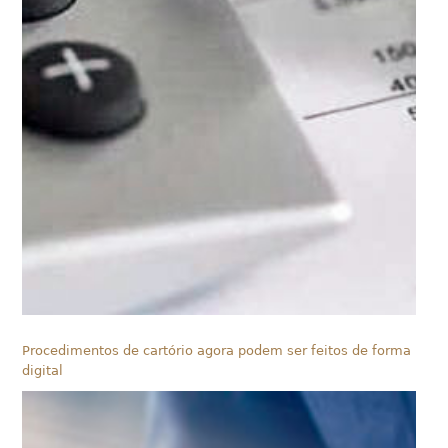
Procedimentos de cartório agora podem ser feitos de forma
digital