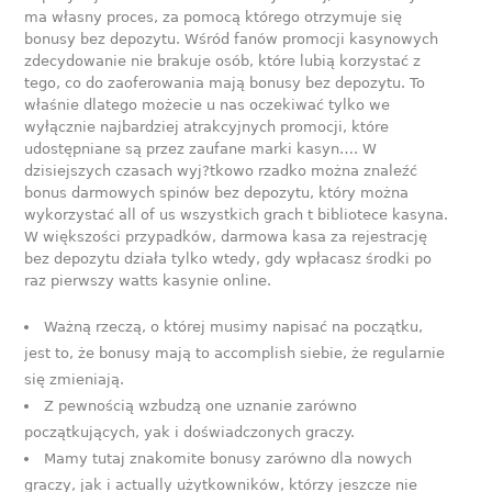
ma własny proces, za pomocą którego otrzymuje się
bonusy bez depozytu. Wśród fanów promocji kasynowych
zdecydowanie nie brakuje osób, które lubią korzystać z
tego, co do zaoferowania mają bonusy bez depozytu. To
właśnie dlatego możecie u nas oczekiwać tylko we
wyłącznie najbardziej atrakcyjnych promocji, które
udostępniane są przez zaufane marki kasyn…. W
dzisiejszych czasach wyj?tkowo rzadko można znaleźć
bonus darmowych spinów bez depozytu, który można
wykorzystać all of us wszystkich grach t bibliotece kasyna.
W większości przypadków, darmowa kasa za rejestrację
bez depozytu działa tylko wtedy, gdy wpłacasz środki po
raz pierwszy watts kasynie online.
Ważną rzeczą, o której musimy napisać na początku,
jest to, że bonusy mają to accomplish siebie, że regularnie
się zmieniają.
Z pewnością wzbudzą one uznanie zarówno
początkujących, yak i doświadczonych graczy.
Mamy tutaj znakomite bonusy zarówno dla nowych
graczy, jak i actually użytkowników, którzy jeszcze nie