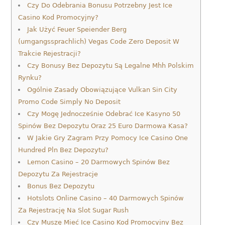
Czy Do Odebrania Bonusu Potrzebny Jest Ice
Casino Kod Promocyjny?
Jak Użyć Feuer Speiender Berg
(umgangssprachlich) Vegas Code Zero Deposit W
Trakcie Rejestracji?
Czy Bonusy Bez Depozytu Są Legalne Mhh Polskim
Rynku?
Ogólnie Zasady Obowiązujące Vulkan Sin City
Promo Code Simply No Deposit
Czy Mogę Jednocześnie Odebrać Ice Kasyno 50
Spinów Bez Depozytu Oraz 25 Euro Darmowa Kasa?
W Jakie Gry Zagram Przy Pomocy Ice Casino One
Hundred Pln Bez Depozytu?
Lemon Casino – 20 Darmowych Spinów Bez
Depozytu Za Rejestracje
Bonus Bez Depozytu
Hotslots Online Casino – 40 Darmowych Spinów
Za Rejestrację Na Slot Sugar Rush
Czy Muszę Mieć Ice Casino Kod Promocyjny Bez