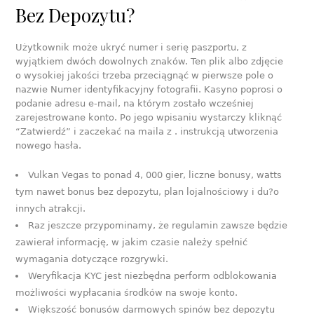
Bez Depozytu?
Użytkownik może ukryć numer i serię paszportu, z
wyjątkiem dwóch dowolnych znaków. Ten plik albo zdjęcie
o wysokiej jakości trzeba przeciągnąć w pierwsze pole o
nazwie Numer identyfikacyjny fotografii. Kasyno poprosi o
podanie adresu e-mail, na którym zostało wcześniej
zarejestrowane konto. Po jego wpisaniu wystarczy kliknąć
“Zatwierdź” i zaczekać na maila z . instrukcją utworzenia
nowego hasła.
Vulkan Vegas to ponad 4, 000 gier, liczne bonusy, watts
tym nawet bonus bez depozytu, plan lojalnościowy i du?o
innych atrakcji.
Raz jeszcze przypominamy, że regulamin zawsze będzie
zawierał informację, w jakim czasie należy spełnić
wymagania dotyczące rozgrywki.
Weryfikacja KYC jest niezbędna perform odblokowania
możliwości wypłacania środków na swoje konto.
Większość bonusów darmowych spinów bez depozytu