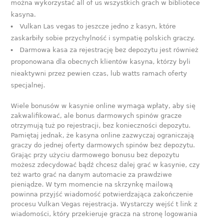
można wykorzystać all of us wszystkich grach w bibliotece
kasyna.
Vulkan Las vegas to jeszcze jedno z kasyn, które
zaskarbiły sobie przychylność i sympatię polskich graczy.
Darmowa kasa za rejestrację bez depozytu jest również
proponowana dla obecnych klientów kasyna, którzy byli
nieaktywni przez pewien czas, lub watts ramach oferty
specjalnej.
Wiele bonusów w kasynie online wymaga wpłaty, aby się
zakwalifikować, ale bonus darmowych spinów gracze
otrzymują tuż po rejestracji, bez konieczności depozytu.
Pamiętaj jednak, że kasyna online zazwyczaj ograniczają
graczy do jednej oferty darmowych spinów bez depozytu.
Grając przy użyciu darmowego bonusu bez depozytu
możesz zdecydować bądź chcesz dalej grać w kasynie, czy
też warto grać na danym automacie za prawdziwe
pieniądze. W tym momencie na skrzynkę mailową
powinna przyjść wiadomość potwierdzająca zakończenie
procesu Vulkan Vegas rejestracja. Wystarczy wejść t link z
wiadomości, który przekieruje gracza na stronę logowania