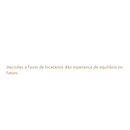
Decisões a favor de locatários dão esperança de equilíbrio no
futuro