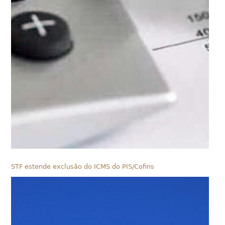
STF estende exclusão do ICMS do PIS/Cofins