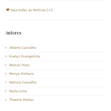
Veja todas as Notícias [+]
Autores
Alberto Carvalho
Evelyn Evangelista
Marcos Pires
Monya Pinheiro
Patrícia Carvalho
Paula Lima
Theonio Freitas