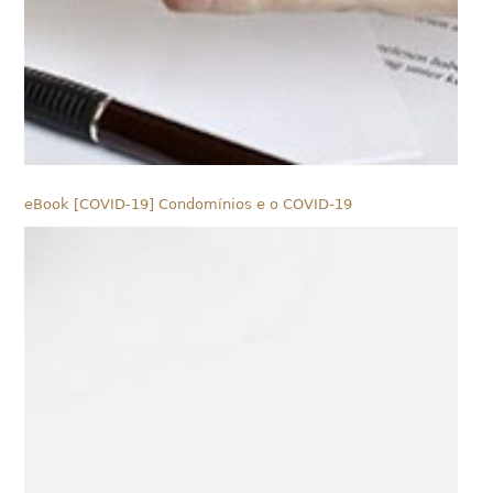
eBook [COVID-19] Condomínios e o COVID-19