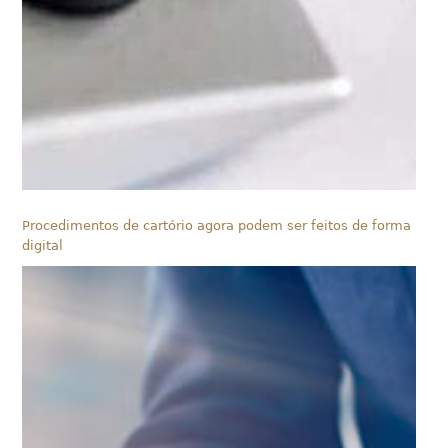
Procedimentos de cartório agora podem ser feitos de forma
digital