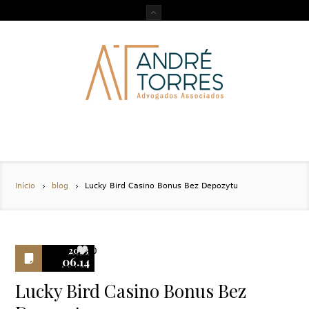
Início
blog
Lucky Bird Casino Bonus Bez Depozytu
2023
0
06.14
Lucky Bird Casino Bonus Bez