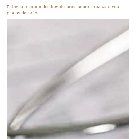
Entenda o direito dos beneficiários sobre o reajuste nos
planos de saúde