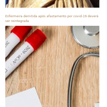
Enfermeira demitida após afastamento por covid-19 deverá
ser reintegrada