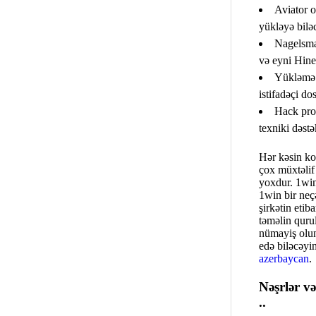
Aviator o
yükləyə bilə
Nagelsma
və eyni Hine
Yükləmə 
istifadəçi do
Hack pro
texniki dəstə
Hər kəsin ko
çox müxtəlif
yoxdur. 1win
1win bir neç
şirkətin etib
təməlin quru
nümayiş olun
edə biləcəyi
azerbaycan
.
Nəşrlər v
..