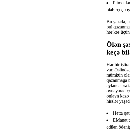
Pitmenlə
biabırçı çıxış
Bu yazıda, he
pul qazanmağ
hər kəs üçün
Ölən şə
keçə bi
Hər bir işti
var. Əslində
mümkün olan 
qazanmağa ba
əyləncələrə 
oynayaraq ço
onlayn kazo 
hisslər yaşa
Hətta qat
EManat te
edilən ödəni