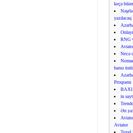
keçə bilə
Nəşrlə
yazılacaq 
Azərba
Onlay
RNG və
Aviat
Necə q
Nomad 
hansı üstü
Azərba
Proqramı
BAXI A
in say
Trendd
Ən yax
Aviato
Aviator
Tuxel 