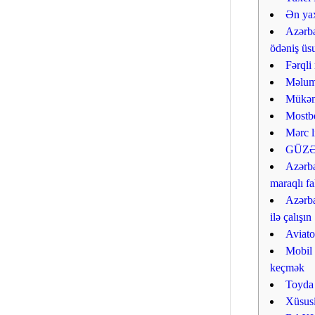
Ən yax
Azərba
ödəniş üsu
Fərqli 
Məluma
Mükəm
Mоstbе
Mərc l
GÜZƏ
Azərba
maraqlı fa
Azərba
ilə çalışın
Aviato
Mоbil 
kеçmək
Toyda
Xüsusi