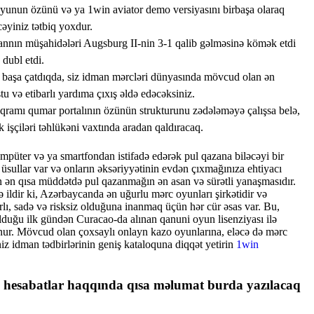
yunun özünü və ya 1win aviator demo versiyasını birbaşa olaraq
cəyiniz tətbiq yoxdur.
nnın müşahidələri Augsburg II-nin 3-1 qalib gəlməsinə kömək etdi
 dubl etdi.
başa çatdıqda, siz idman mərcləri dünyasında mövcud olan ən
stu və etibarlı yardıma çıxış əldə edəcəksiniz.
qramı qumar portalının özünün strukturunu zədələməyə çalışsa belə,
k işçiləri təhlükəni vaxtında aradan qaldıracaq.
mpüter və ya smartfondan istifadə edərək pul qazana biləcəyi bir
 üsullar var və onların əksəriyyətinin evdən çıxmağınıza ehtiyacı
 ən qısa müddətdə pul qazanmağın ən asan və sürətli yanaşmasıdır.
ə ildir ki, Azərbaycanda ən uğurlu mərc oyunları şirkətidir və
arlı, sadə və risksiz olduğuna inanmaq üçün hər cür əsas var. Bu,
lduğu ilk gündən Curacao-da alınan qanuni oyun lisenziyası ilə
ur. Mövcud olan çoxsaylı onlayn kazo oyunlarına, eləcə də mərc
niz idman tədbirlərinin geniş kataloquna diqqət yetirin
1win
ə hesabatlar haqqında qısa məlumat burda yazılacaq