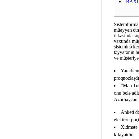
BAXI
Sistemformal
müəyyən etmə
ölkəsində si
vaxtında müş
sisteminə ke
təyyarənin b
və müştəriyə
Yaradıcın
proqnozlaşdır
“Mən Tuç
onu belə adla
Azərbaycan T
Anketi d
elektron poç
Xidmətə 
kifayətdir.