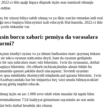
r 2022-ci ildə aşağı liqaya düşmək üçün əsas namizəd olmaqla
 etdilər.
ç bir xüsusi biliyə sahib olmaq və ya ilkin xərclər etmədən indi real
a necə başlaya biləcəyinizi izah edəcəyik Hal-hazırda, 2022-ci ildə
 çoxlu imkanlar var.
xsin borcu xəbəri: pensiya da vərəsələrə
lərmi?
rakçının istədiyi oyuna və ya idman hadisəsinə mərc qoymaq imkanı
, siz təkcə oyunun nəticəsinə deyil, həm də oyunun gedişində
bir sıra nəticələrə mərc edə bilərsiniz. 1win ilə oynasanız, dərhal
şlaya bilərsiniz. Ən etibarlı təchizatçılardan alınan bütün bu
tamamilə qanuni şəkildə daxil olacaqsınız. Sevimli oyunları
x qısa müddətdə əhəmiyyətli miqdarda pul qazana bilərsiniz. 1win
Azərbaycandakı hər bir müştəriyə heç vaxt unuda bilməyəcəkləri
dacaq görüş təqdim edəcək.
ılmaq üçün ən azı 1.000 avro tələb edən masalar da tapıla bilər.
rminallarının 7/24 fəaliyyət göstərməsi sayəsində ən son anda
şlər belə dərhal hesabda əks olunur.