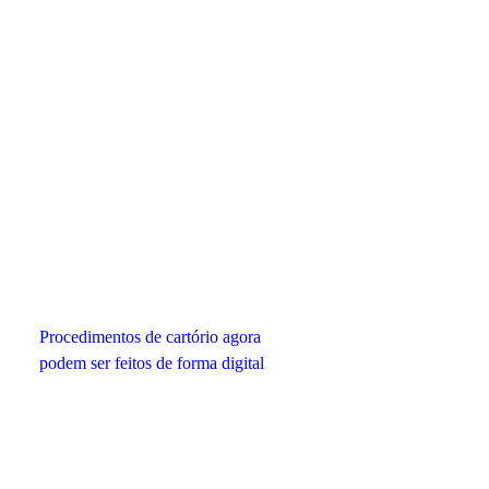
Procedimentos de cartório agora
podem ser feitos de forma digital