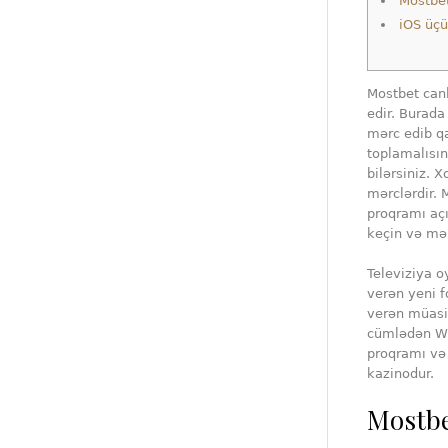
Mostbet
iOS üçü
Mostbet canl
edir. Burad
mərc edib q
toplamalısın
bilərsiniz. 
mərclərdir.
proqramı aç
keçin və mər
Televiziya o
verən yeni f
verən müasir
cümlədən Whe
proqramı və 
kazinodur.
Mostbe