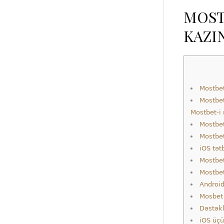
MOST
KAZI
Mostbet
Mostbe
Mostbet-i
Mostbet
Mostbet
iOS tət
Mostbet
Mostbet
Android
Mosbet
Dəstəkl
iOS üçü