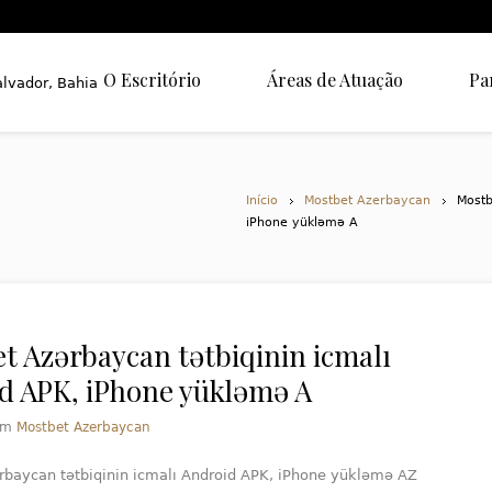
O Escritório
Áreas de Atuação
Pa
Início
Mostbet Azerbaycan
Mostb
iPhone yükləmə A
t Azərbaycan tətbiqinin icmalı
d APK, iPhone yükləmə A
em
Mostbet Azerbaycan
rbaycan tətbiqinin icmalı Android APK, iPhone yükləmə AZ