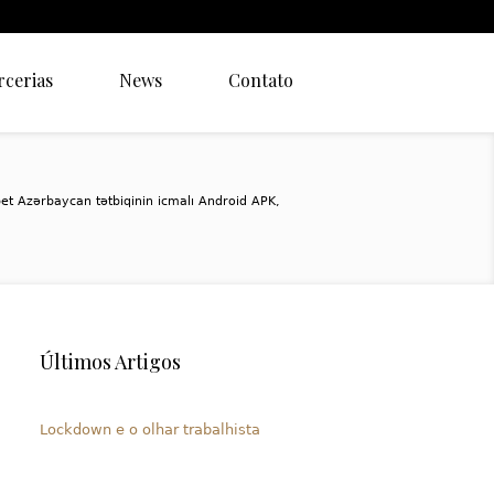
rcerias
News
Contato
et Azərbaycan tətbiqinin icmalı Android APK,
Últimos Artigos
Lockdown e o olhar trabalhista