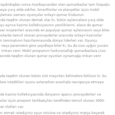
raşdırdıqdan sonra Azərbaycandan olan qumarbazlar tam hüquqlu
oya çıxış əldə edirlər. Smartfonlar və planşetlər üçün mobil
işləməsi zamanı oyunçular onlayn qumar klubunun
nda təqdim olunan demək olar ki, bütün əyləncələrə çıxış əldə
nçu ayrıca kazino kolleksiyasının yeniliklərini, eləcə də qumar
ər müştəriləri arasında ən populyar qumar əyləncəsini seçə bilər.
olarda təmsil olunan provayderlər arasında onlayn kazinolar
m təminatının hazırlanmasında dünya liderləri var. Oyunçu
r neçə parametrə görə çeşidləyə bilər ki, bu da sizə uyğun yuvanı
imkan verir. Mobil proqramın funksionallığı qumarbazlara Live-
əsində təqdim olunan qumar oyunları oynamağa imkan verir
ada təqdim olunan bütün slot maşınları bölmələrə bölünür ki, bu
ilərə istədikləri oyunu axtararkən asanlıqla naviqasiya etməyə
ə kazino kolleksiyasında dünyanın aparıcı provayderləri və
olar üçün proqram tərtibatçıları tərəfindən təmsil olunan 3000-
r slotları var.
c etmək istədiyiniz oyun növünə və istədiyiniz matça keçərək