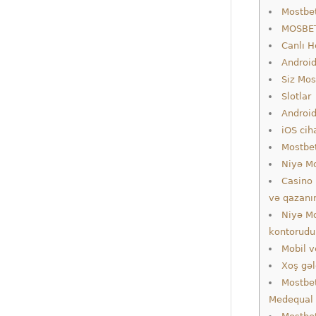
Mostbe
MOSBET
Canlı 
Android
Siz Mos
Slotlar
Android
iOS cih
Mostbet
Niyə Mo
Casino 
və qazanı
Niyə M
kontorudu
Mobil v
Xoş gəl
Mostbet
Medequal 