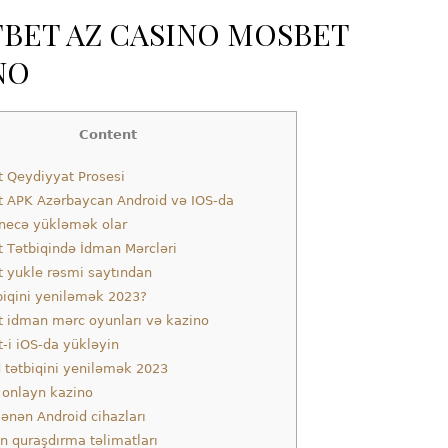
BET AZ CASINO MOSBET
NO
Content
 Qeydiyyat Prosesi
t APK Azərbaycan Android və IOS-da
 necə yükləmək olar
 Tətbiqində İdman Mərcləri
 yukle rəsmi saytından
biqini yeniləmək 2023?
 idman mərc oyunları və kazino
-i iOS-da yükləyin
 tətbiqini yeniləmək 2023
 onlayn kazino
ənən Android cihazları
n quraşdırma təlimatları