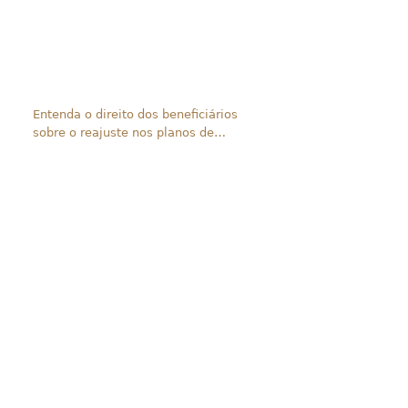
Entenda o direito dos beneficiários
sobre o reajuste nos planos de
saúde