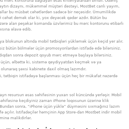
bu mərc kontoruna bağlayan əsas kriteriyalardan biridir. Ödəniş
saytın dizaynı, mükəmməl müştəri dəstəyi, MostBet canlı yayım,
llar bu müsbət cəhətlərdən sadəcə bir neçəsidir. Ümumilikdə
 cəhət demək olar ki, yox deyəcək qədər azdır. Bütün bu
əzərə alan peşəkar komanda üzvlərimiz bu mərc kontorunu etibarlı
hısına əlavə edib.
ya blokunun altında mobil tətbiqləri yükləmək üçün keçid yer alır.
siz bütün bölmələr üçün promosyonlardan istifadə edə bilərsiniz.
ıqdan sonra depozit qoyub mərc etməyə başlaya bilərsiniz.
üçün, əlbəttə ki, sistemə qeydiyyatdan keçmək və ya
 olunaraq şəxsi kabinete daxil olmaq lazımdır.
i, tətbiqin istifadəyə başlanması üçün heç bir mükafat nəzərdə
ayn resursun əsas səhifəsinin yuxarı sol küncündə yerləşir. Mobil
səhifəsinə keçdiyiniz zaman iPhone loqosunun üzərinə klik
. Bundan sonra, “iPhone üçün yüklə” düyməsini sıxmağınız lazım
ifə açılır. İstifadəçilər həmçinin App Store-dan Mostbet indir mobil
minə malikdirlər.