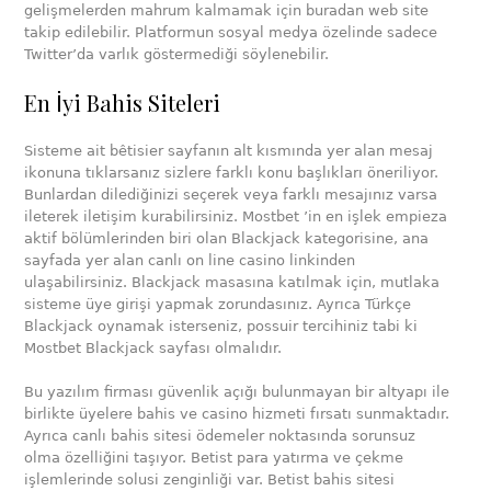
gelişmelerden mahrum kalmamak için buradan web site
takip edilebilir. Platformun sosyal medya özelinde sadece
Twitter’da varlık göstermediği söylenebilir.
En İyi Bahis Siteleri
Sisteme ait bêtisier sayfanın alt kısmında yer alan mesaj
ikonuna tıklarsanız sizlere farklı konu başlıkları öneriliyor.
Bunlardan dilediğinizi seçerek veya farklı mesajınız varsa
ileterek iletişim kurabilirsiniz. Mostbet ’in en işlek empieza
aktif bölümlerinden biri olan Blackjack kategorisine, ana
sayfada yer alan canlı on line casino linkinden
ulaşabilirsiniz. Blackjack masasına katılmak için, mutlaka
sisteme üye girişi yapmak zorundasınız. Ayrıca Türkçe
Blackjack oynamak isterseniz, possuir tercihiniz tabi ki
Mostbet Blackjack sayfası olmalıdır.
Bu yazılım firması güvenlik açığı bulunmayan bir altyapı ile
birlikte üyelere bahis ve casino hizmeti fırsatı sunmaktadır.
Ayrıca canlı bahis sitesi ödemeler noktasında sorunsuz
olma özelliğini taşıyor. Betist para yatırma ve çekme
işlemlerinde solusi zenginliği var. Betist bahis sitesi