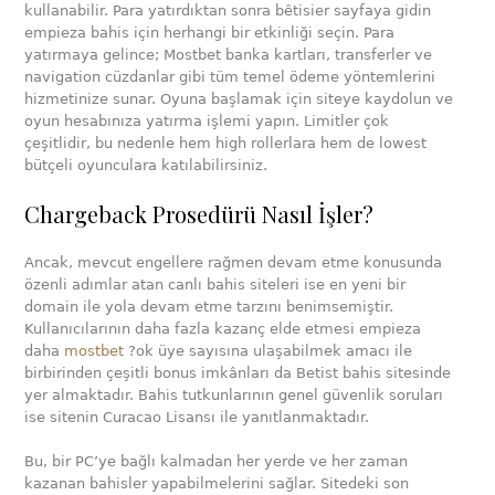
kullanabilir. Para yatırdıktan sonra bêtisier sayfaya gidin
empieza bahis için herhangi bir etkinliği seçin. Para
yatırmaya gelince; Mostbet banka kartları, transferler ve
navigation cüzdanlar gibi tüm temel ödeme yöntemlerini
hizmetinize sunar. Oyuna başlamak için siteye kaydolun ve
oyun hesabınıza yatırma işlemi yapın. Limitler çok
çeşitlidir, bu nedenle hem high rollerlara hem de lowest
bütçeli oyunculara katılabilirsiniz.
Chargeback Prosedürü Nasıl İşler?
Ancak, mevcut engellere rağmen devam etme konusunda
özenli adımlar atan canlı bahis siteleri ise en yeni bir
domain ile yola devam etme tarzını benimsemiştir.
Kullanıcılarının daha fazla kazanç elde etmesi empieza
daha
mostbet
?ok üye sayısına ulaşabilmek amacı ile
birbirinden çeşitli bonus imkânları da Betist bahis sitesinde
yer almaktadır. Bahis tutkunlarının genel güvenlik soruları
ise sitenin Curacao Lisansı ile yanıtlanmaktadır.
Bu, bir PC’ye bağlı kalmadan her yerde ve her zaman
kazanan bahisler yapabilmelerini sağlar. Sitedeki son