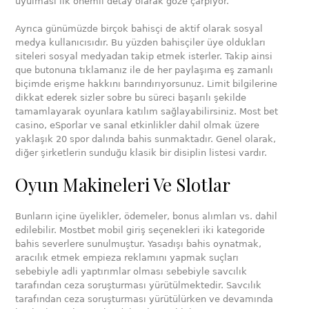
uyulması ilk önemli detay olarak göze çarpıyor.
Ayrıca günümüzde birçok bahisçi de aktif olarak sosyal
medya kullanıcısıdır. Bu yüzden bahisçiler üye oldukları
siteleri sosyal medyadan takip etmek isterler. Takip ainsi
que butonuna tıklamanız ile de her paylaşıma eş zamanlı
biçimde erişme hakkını barındırıyorsunuz. Limit bilgilerine
dikkat ederek sizler sobre bu süreci başarılı şekilde
tamamlayarak oyunlara katılım sağlayabilirsiniz. Most bet
casino, eSporlar ve sanal etkinlikler dahil olmak üzere
yaklaşık 20 spor dalında bahis sunmaktadır. Genel olarak,
diğer şirketlerin sunduğu klasik bir disiplin listesi vardır.
Oyun Makineleri Ve Slotlar
Bunların içine üyelikler, ödemeler, bonus alımları vs. dahil
edilebilir. Mostbet mobil giriş seçenekleri iki kategoride
bahis severlere sunulmuştur. Yasadışı bahis oynatmak,
aracılık etmek empieza reklamını yapmak suçları
sebebiyle adli yaptırımlar olması sebebiyle savcılık
tarafından ceza soruşturması yürütülmektedir. Savcılık
tarafından ceza soruşturması yürütülürken ve devamında