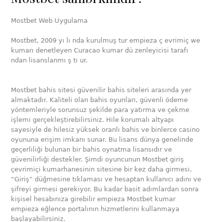
Mostbet Web Uygulama
Mostbet, 2009 yı lı nda kurulmuş tur empieza ç evrimiç we
kumarı denetleyen Curacao kumar dü zenleyicisi tarafı
ndan lisanslanmı ş tı ur.
Mostbet bahis sitesi güvenilir bahis siteleri arasında yer
almaktadır. Kaliteli olan bahis oyunları, güvenli ödeme
yöntemleriyle sorunsuz şekilde para yatırma ve çekme
işlemi gerçekleştirebilirsiniz. Hile korumalı altyapı
sayesiyle de hilesiz yüksek oranlı bahis ve binlerce casino
oyununa erişim imkanı sunar. Bu lisans dünya genelinde
geçerliliği bulunan bir bahis oynatma lisansıdır ve
güvenilirliği destekler. Şimdi oyuncunun Mostbet giriş
çevrimiçi kumarhanesinin sitesine bir kez daha girmesi,
“Giriş” düğmesine tıklaması ve hesaptan kullanıcı adını ve
şifreyi girmesi gerekiyor. Bu kadar basit adımlardan sonra
kişisel hesabınıza girebilir empieza Mostbet kumar
empieza eğlence portalının hizmetlerini kullanmaya
başlayabilirsiniz.