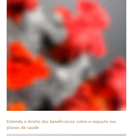
Entenda o direito dos beneficiários sobre o reajuste nos
planos de saúde