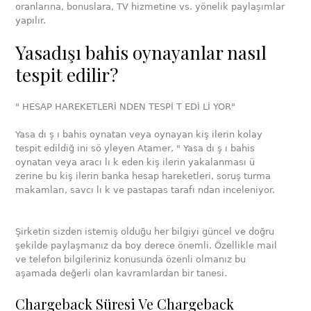
oranlarına, bonuslara, TV hizmetine vs. yönelik paylaşımlar
yapılır.
Yasadışı bahis oynayanlar nasıl
tespit edilir?
" HESAP HAREKETLERİ NDEN TESPİ T EDİ Lİ YOR"
Yasa dı ş ı bahis oynatan veya oynayan kiş ilerin kolay
tespit edildiğ ini sö yleyen Atamer, " Yasa dı ş ı bahis
oynatan veya aracı lı k eden kiş ilerin yakalanması ü
zerine bu kiş ilerin banka hesap hareketleri, soruş turma
makamları, savcı lı k ve pastapas tarafı ndan inceleniyor.
Şirketin sizden istemiş olduğu her bilgiyi güncel ve doğru
şekilde paylaşmanız da boy derece önemli. Özellikle mail
ve telefon bilgileriniz konusunda özenli olmanız bu
aşamada değerli olan kavramlardan bir tanesi.
Chargeback Süresi Ve Chargeback