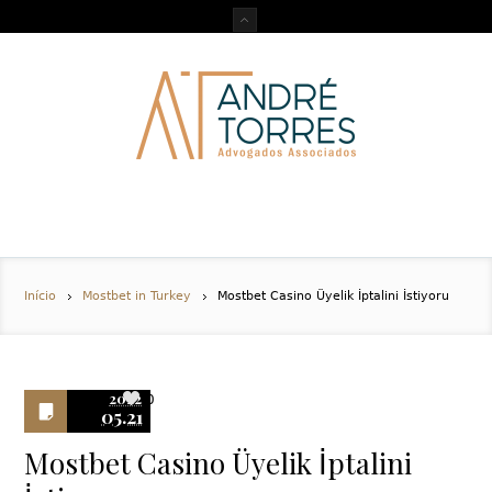
Início
Mostbet in Turkey
Mostbet Casino Üyelik İptalini İstiyoru
2022
0
05.21
Mostbet Casino Üyelik İptalini