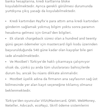
banka hesaplarına, kredi kartlarına bloke
koyulabilmektedir. Ayrıca gerekli görülmesi durumunda
yurtdışına çıkış yasağı da koyulabilmektedir.
Kredi kartımdan Payfix’e para attım ama kredi kartından
gönderim sağlamak yokmuş bilgim yoktu sonra paramın
hesabıma gelmesi için Gmail’den bilgileri.
Ek olarak chargeback süresi olan a hundred and twenty
günü geçen ödemeler için mastercard ilgili kodu üzerinden
başvurulduğunda 540 güne kadar olan kayıplar bile geri
iade alınabilmektedir.
Ve Mostbet’i Türkiye’de haklı çıkarmaya çalışmıyor
olsak da, çünkü şu anda tüm uluslararası bahisçilerde
durum bu, ancak bu nüans dikkate alınmalıdır.
Mostbet üyelik adına da firmanın ana sayfasının sağ üst
bölmesinde yer alan kayıt seçeneğine tıklamış olmanız
beklenmektedir.
Türkiye’den oyuncular VISA/Mastercard, QIWI, WebMoney,
Neteller, Advcash, ecoPayz, Skrill ödeme sistemlerini