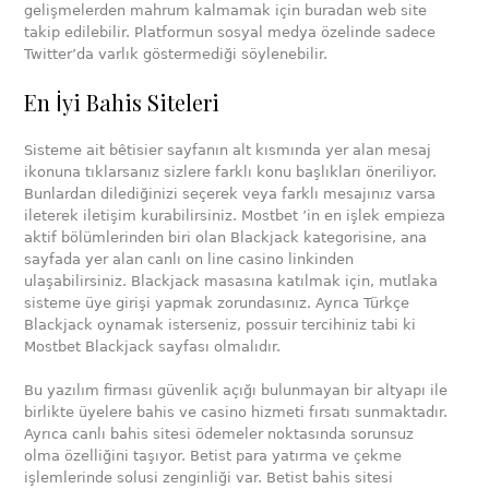
gelişmelerden mahrum kalmamak için buradan web site
takip edilebilir. Platformun sosyal medya özelinde sadece
Twitter’da varlık göstermediği söylenebilir.
En İyi Bahis Siteleri
Sisteme ait bêtisier sayfanın alt kısmında yer alan mesaj
ikonuna tıklarsanız sizlere farklı konu başlıkları öneriliyor.
Bunlardan dilediğinizi seçerek veya farklı mesajınız varsa
ileterek iletişim kurabilirsiniz. Mostbet ’in en işlek empieza
aktif bölümlerinden biri olan Blackjack kategorisine, ana
sayfada yer alan canlı on line casino linkinden
ulaşabilirsiniz. Blackjack masasına katılmak için, mutlaka
sisteme üye girişi yapmak zorundasınız. Ayrıca Türkçe
Blackjack oynamak isterseniz, possuir tercihiniz tabi ki
Mostbet Blackjack sayfası olmalıdır.
Bu yazılım firması güvenlik açığı bulunmayan bir altyapı ile
birlikte üyelere bahis ve casino hizmeti fırsatı sunmaktadır.
Ayrıca canlı bahis sitesi ödemeler noktasında sorunsuz
olma özelliğini taşıyor. Betist para yatırma ve çekme
işlemlerinde solusi zenginliği var. Betist bahis sitesi