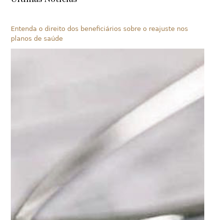
Entenda o direito dos beneficiários sobre o reajuste nos
planos de saúde