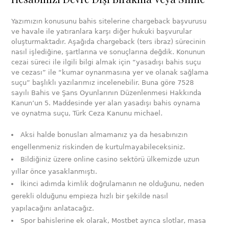
Yazımızın konusunu bahis sitelerine chargeback başvurusu
ve havale ile yatıranlara karşı diğer hukuki başvurular
oluşturmaktadır. Aşağıda chargeback (ters ibraz) sürecinin
nasıl işlediğine, şartlarına ve sonuçlarına değdik. Konunun
cezai süreci ile ilgili bilgi almak için “yasadışı bahis suçu
ve cezası” ile “kumar oynanmasına yer ve olanak sağlama
suçu” başlıklı yazılarımız incelenebilir. Buna göre 7528
sayılı Bahis ve Şans Oyunlarının Düzenlenmesi Hakkında
Kanun’un 5. Maddesinde yer alan yasadışı bahis oynama
ve oynatma suçu, Türk Ceza Kanunu michael.
Aksi halde bonusları almamanız ya da hesabınızın
engellenmeniz riskinden de kurtulmayabileceksiniz.
Bildiğiniz üzere online casino sektörü ülkemizde uzun
yıllar önce yasaklanmıştı.
İkinci adımda kimlik doğrulamanın ne olduğunu, neden
gerekli olduğunu empieza hızlı bir şekilde nasıl
yapılacağını anlatacağız.
Spor bahislerine ek olarak, Mostbet ayrıca slotlar, masa