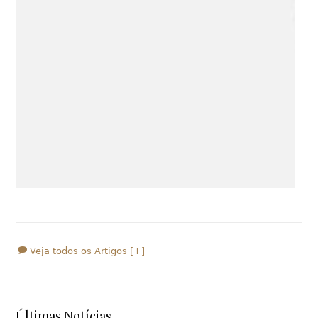
Veja todos os Artigos [+]
Últimas Notícias