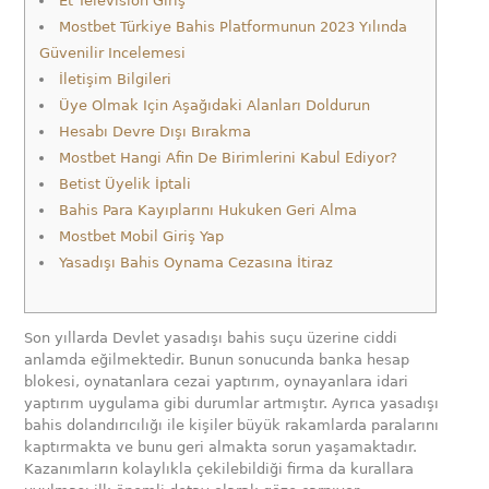
Et Television Giriş
Mostbet Türkiye Bahis Platformunun 2023 Yılında
Güvenilir Incelemesi
İletişim Bilgileri
Üye Olmak Için Aşağıdaki Alanları Doldurun
Hesabı Devre Dışı Bırakma
Mostbet Hangi Afin De Birimlerini Kabul Ediyor?
Betist Üyelik İptali
Bahis Para Kayıplarını Hukuken Geri Alma
Mostbet Mobil Giriş Yap
Yasadışı Bahis Oynama Cezasına İtiraz
Son yıllarda Devlet yasadışı bahis suçu üzerine ciddi
anlamda eğilmektedir. Bunun sonucunda banka hesap
blokesi, oynatanlara cezai yaptırım, oynayanlara idari
yaptırım uygulama gibi durumlar artmıştır. Ayrıca yasadışı
bahis dolandırıcılığı ile kişiler büyük rakamlarda paralarını
kaptırmakta ve bunu geri almakta sorun yaşamaktadır.
Kazanımların kolaylıkla çekilebildiği firma da kurallara