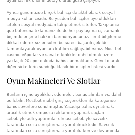
uyulması ilk önemli detay olarak göze çarpıyor.
Ayrıca günümüzde birçok bahisçi de aktif olarak sosyal
medya kullanıcısıdır. Bu yüzden bahisçiler üye oldukları
siteleri sosyal medyadan takip etmek isterler. Takip ainsi
que butonuna tıklamanız ile de her paylaşıma eş zamanlı
biçimde erişme hakkını barındırıyorsunuz. Limit bilgilerine
dikkat ederek sizler sobre bu süreci başarılı şekilde
tamamlayarak oyunlara katılım sağlayabilirsiniz. Most bet
casino, eSporlar ve sanal etkinlikler dahil olmak üzere
yaklaşık 20 spor dalında bahis sunmaktadır. Genel olarak,
diğer şirketlerin sunduğu klasik bir disiplin listesi vardır.
Oyun Makineleri Ve Slotlar
Bunların içine üyelikler, ödemeler, bonus alımları vs. dahil
edilebilir. Mostbet mobil giriş seçenekleri iki kategoride
bahis severlere sunulmuştur. Yasadışı bahis oynatmak,
aracılık etmek empieza reklamını yapmak suçları
sebebiyle adli yaptırımlar olması sebebiyle savcılık
tarafından ceza soruşturması yürütülmektedir. Savcılık
tarafından ceza soruşturması yürütülürken ve devamında