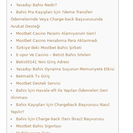
Yasadışı Bahis Nedir?
Bahis Pra Kayıpları İçin ?deme Transferi
Ödemelerinde Veya Charge-back Başvurusunda
Avukat Desteği
Mostbet Casino Paramı Alamıyorum Geri!
Mostbet Casino Hesabıma Para Aktarmadı
Türkiye’deki Mostbet Bahis Şirketi
E-spor Ve Casino – Betist Bahis Siteleri
Betist0141 Yeni Giriş Adresi
Yasadışı Bahis Oynama Suçunun Memuriyete Etkisi
Betmatik Tv Giriş
Mostbet Destek Servisi
Bahis İçin Havale-eft Ile Yapılan Ödemeleri Geri
Alınması
Bahis Kayıpları İçin Chargeback Başvurusu Nasıl
Yapılır?
Bahis İçin Charge-back (ters İbraz) Başvurusu
Mostbet Bahis Sigortası