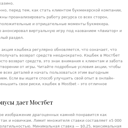
казино.
но, перед тем, как стать клиентом букмекерской компании,
жны проанализировать работу ресурса со всех сторон,
положительные и отрицательные моменты букмекера.
 анонсировал виртуальную игру под названием «Авиатор» и
елый раздел.
, акция кэшбека регулярно обновляется, что означает, что
получать возврат средств неоднократно. Кэшбек в Мостбет
осто возврат средств, это знак внимания к клиентам и забота
етворении от игры. Читайте подробные условия акции, чтобы
се всех деталей и начать пользоваться этим выгодным
ем. Если вы ищете способ улучшить свой опыт в онлайн-
еньшить свои риски, кэшбек в Mostbet – это отличное
онусы дает Мостбет
ое изображение драгоценных камней понравится как
 так и новичкам. Лимит множителя ставки составляет х5 000
волатильностью. Минимальная ставка — $0,25, максимальная