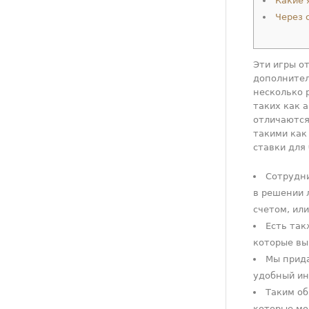
Какие 
Через 
Эти игры о
дополнител
несколько 
таких как 
отличаются
такими как
ставки для
Сотрудни
в решении 
счетом, или
Есть так
которые вы
Мы прид
удобный ин
Таким об
которые мо