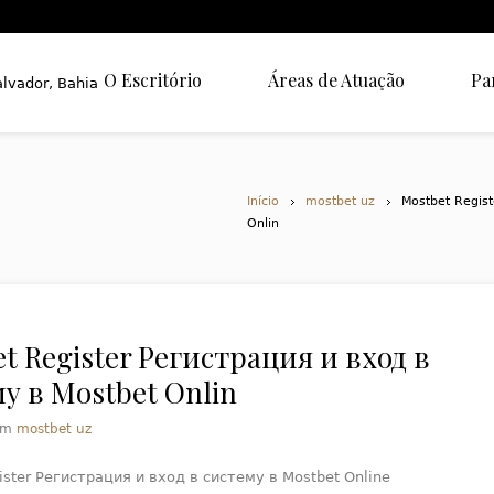
O Escritório
Áreas de Atuação
Pa
Início
mostbet uz
Mostbet Regis
Onlin
t Register Регистрация и вход в
у в Mostbet Onlin
em
mostbet uz
ister Регистрация и вход в систему в Mostbet Online