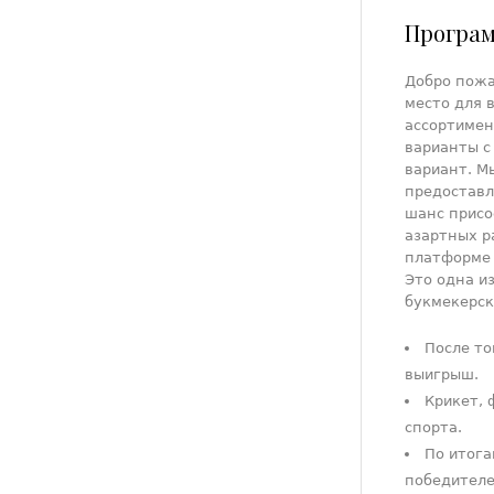
Програм
Добро пожа
место для 
ассортимен
варианты с
вариант. М
предоставл
шанс присо
азартных р
платформе 
Это одна и
букмекерск
После то
выигрыш.
Крикет, 
спорта.
По итога
победителе