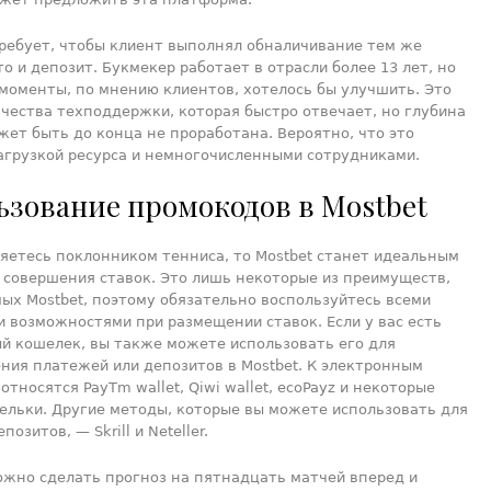
ребует, чтобы клиент выполнял обналичивание тем же
о и депозит. Букмекер работает в отрасли более 13 лет, но
моменты, по мнению клиентов, хотелось бы улучшить. Это
ачества техподдержки, которая быстро отвечает, но глубина
жет быть до конца не проработана. Вероятно, что это
загрузкой ресурса и немногочисленными сотрудниками.
ьзование промокодов в Mostbet
ляетесь поклонником тенниса, то Mostbet станет идеальным
 совершения ставок. Это лишь некоторые из преимуществ,
ых Mostbet, поэтому обязательно воспользуйтесь всеми
 возможностями при размещении ставок. Если у вас есть
й кошелек, вы также можете использовать его для
ния платежей или депозитов в Mostbet. К электронным
тносятся PayTm wallet, Qiwi wallet, ecoPayz и некоторые
ельки. Другие методы, которые вы можете использовать для
позитов, — Skrill и Neteller.
жно сделать прогноз на пятнадцать матчей вперед и