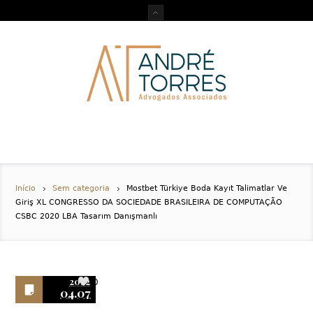
Início
Sem categoria
Mostbet Türkiye Boda Kayıt Talimatlar Ve
Giriş XL CONGRESSO DA SOCIEDADE BRASILEIRA DE COMPUTAÇÃO
CSBC 2020 LBA Tasarım Danışmanlı
2022
0
04.07