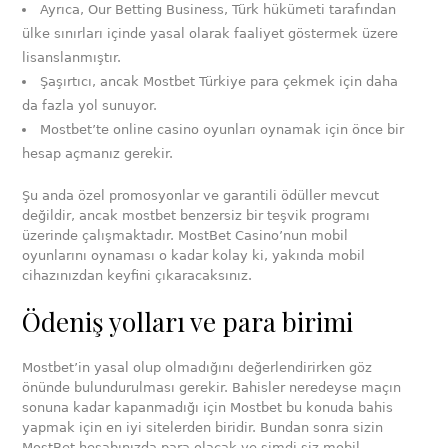
Ayrıca, Our Betting Business, Türk hükümeti tarafından
ülke sınırları içinde yasal olarak faaliyet göstermek üzere
lisanslanmıştır.
Şaşırtıcı, ancak Mostbet Türkiye para çekmek için daha
da fazla yol sunuyor.
Mostbet’te online casino oyunları oynamak için önce bir
hesap açmanız gerekir.
Şu anda özel promosyonlar ve garantili ödüller mevcut
değildir, ancak mostbet benzersiz bir teşvik programı
üzerinde çalışmaktadır. MostBet Casino’nun mobil
oyunlarını oynaması o kadar kolay ki, yakında mobil
cihazınızdan keyfini çıkaracaksınız.
Ödeniş yolları ve para birimi
Mostbet’in yasal olup olmadığını değerlendirirken göz
önünde bulundurulması gerekir. Bahisler neredeyse maçın
sonuna kadar kapanmadığı için Mostbet bu konuda bahis
yapmak için en iyi sitelerden biridir. Bundan sonra sizin
MostBet hesabınızda para olacak ve şimdi siz mobil