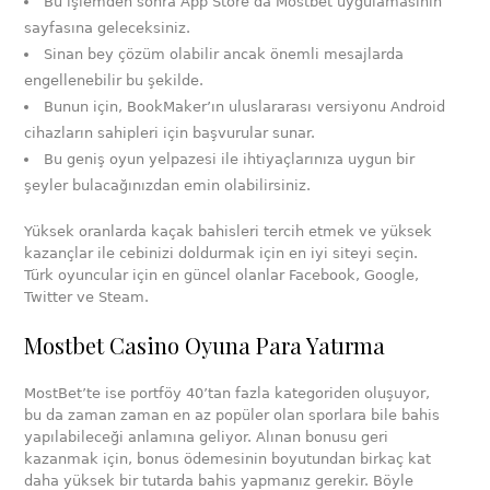
Bu işlemden sonra App Store’da Mostbet uygulamasının
sayfasına geleceksiniz.
Sinan bey çözüm olabilir ancak önemli mesajlarda
engellenebilir bu şekilde.
Bunun için, BookMaker’ın uluslararası versiyonu Android
cihazların sahipleri için başvurular sunar.
Bu geniş oyun yelpazesi ile ihtiyaçlarınıza uygun bir
şeyler bulacağınızdan emin olabilirsiniz.
Yüksek oranlarda kaçak bahisleri tercih etmek ve yüksek
kazançlar ile cebinizi doldurmak için en iyi siteyi seçin.
Türk oyuncular için en güncel olanlar Facebook, Google,
Twitter ve Steam.
Mostbet Casino Oyuna Para Yatırma
MostBet’te ise portföy 40’tan fazla kategoriden oluşuyor,
bu da zaman zaman en az popüler olan sporlara bile bahis
yapılabileceği anlamına geliyor. Alınan bonusu geri
kazanmak için, bonus ödemesinin boyutundan birkaç kat
daha yüksek bir tutarda bahis yapmanız gerekir. Böyle