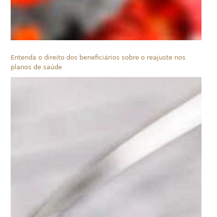
Entenda o direito dos beneficiários sobre o reajuste nos
planos de saúde