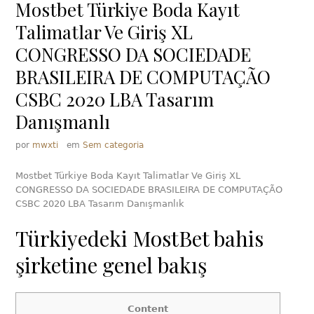
Mostbet Türkiye Boda Kayıt
Talimatlar Ve Giriş XL
CONGRESSO DA SOCIEDADE
BRASILEIRA DE COMPUTAÇÃO
CSBC 2020 LBA Tasarım
Danışmanlı
por
mwxti
em
Sem categoria
Mostbet Türkiye Boda Kayıt Talimatlar Ve Giriş XL
CONGRESSO DA SOCIEDADE BRASILEIRA DE COMPUTAÇÃO
CSBC 2020 LBA Tasarım Danışmanlık
Türkiyedeki MostBet bahis
şirketine genel bakış
Content