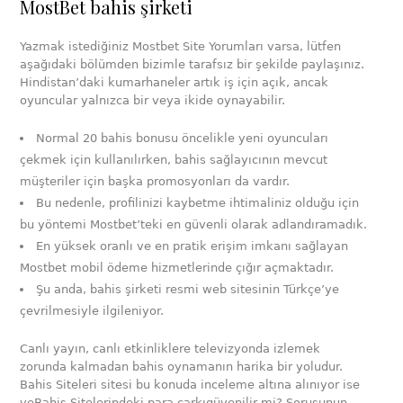
MostBet bahis şirketi
Yazmak istediğiniz Mostbet Site Yorumları varsa, lütfen
aşağıdaki bölümden bizimle tarafsız bir şekilde paylaşınız.
Hindistan’daki kumarhaneler artık iş için açık, ancak
oyuncular yalnızca bir veya ikide oynayabilir.
Normal 20 bahis bonusu öncelikle yeni oyuncuları
çekmek için kullanılırken, bahis sağlayıcının mevcut
müşteriler için başka promosyonları da vardır.
Bu nedenle, profilinizi kaybetme ihtimaliniz olduğu için
bu yöntemi Mostbet’teki en güvenli olarak adlandıramadık.
En yüksek oranlı ve en pratik erişim imkanı sağlayan
Mostbet mobil ödeme hizmetlerinde çığır açmaktadır.
Şu anda, bahis şirketi resmi web sitesinin Türkçe’ye
çevrilmesiyle ilgileniyor.
Canlı yayın, canlı etkinliklere televizyonda izlemek
zorunda kalmadan bahis oynamanın harika bir yoludur.
Bahis Siteleri sitesi bu konuda inceleme altına alınıyor ise
veBahis Sitelerindeki para çarkıgüvenilir mi? Sorusunun