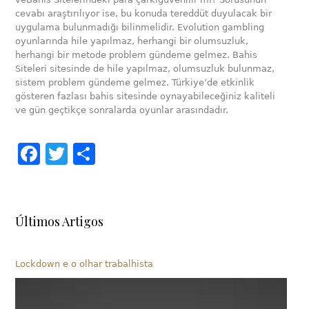
cevabı araştırılıyor ise, bu konuda tereddüt duyulacak bir
uygulama bulunmadığı bilinmelidir. Evolution gambling
oyunlarında hile yapılmaz, herhangi bir olumsuzluk,
herhangi bir metode problem gündeme gelmez. Bahis
Siteleri sitesinde de hile yapılmaz, olumsuzluk bulunmaz,
sistem problem gündeme gelmez. Türkiye’de etkinlik
gösteren fazlası bahis sitesinde oynayabileceğiniz kaliteli
ve gün geçtikçe sonralarda oyunlar arasındadır.
Facebook
Twitter
Share
Últimos Artigos
Lockdown e o olhar trabalhista