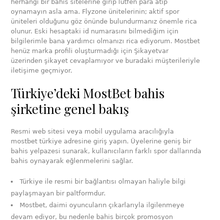
herhangi bir bahis sitelerine girip lütfen para atıp
oynamayın asla ama. Flyzone ünitelerinin; aktif spor
üniteleri olduğunu göz önünde bulundurmanız önemle rica
olunur. Eski hesaptaki id numarasını bilmediğim için
bilgilerimle bana yardımcı olmanızı rica ediyorum. Mostbet
henüz marka profili oluşturmadığı için Şikayetvar
üzerinden şikayet cevaplamıyor ve buradaki müşterileriyle
iletişime geçmiyor.
Türkiye’deki MostBet bahis
şirketine genel bakış
Resmi web sitesi veya mobil uygulama aracılığıyla
mostbet türkiye adresine giriş yapın. Üyelerine geniş bir
bahis yelpazesi sunarak, kullanıcıların farklı spor dallarında
bahis oynayarak eğlenmelerini sağlar.
Türkiye ile resmi bir bağlantısı olmayan haliyle bilgi
paylaşmayan bir paltformdur.
Mostbet, daimi oyuncuların çıkarlarıyla ilgilenmeye
devam ediyor, bu nedenle bahis birçok promosyon