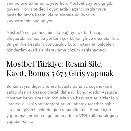
sembolüne tıklamanız yeterlidir. Mostbet söylendiği gibi
güvenilir bir site değil oyunlarda kazancı sağlamaya
başladığınızda kesinlikle müdahale ediliyor ve
kaybetmenin sağlanıyor.
Mostbet’i sosyal hesabınızla bağlayarak bir hesap
oluşturabilirsiniz, bu yöntem çok kullanışlı ve erişilebilirdir.
Bir şekilde hesabım donduruldu bütün istenilen belgeleri
gönderdim eksiksiz olarak ama çözüm sağlanamadı.
Mostbet Türkiye: Resmi Site,
Kayıt, Bonus 5 673 Giriş yapmak
Bonus sayısı diğer sitelere kıyasla daha az seçeneklere
sahip olsa da kazanç olarak daha iyi konumdadır. Aşağıda
Mostbet bahis sitesinin bonusları ve bazı şartları sizler için
listeledik. Gibi vpn programları kullanarak Mostbet bahis
sitesine güvenli şekilde giriş yapabilirsiniz. Bunun içim
yapmanız gereken engellenen adrese VPN kullanarak giriş
yapabilirsiniz.