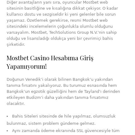
Diğer avantajların yanı sıra, oyuncular Mostbet web
sitesinin basitliğine ve kısalığına dikkat çekiyor. O kadar
kullanıcı dostu ve sezgiseldir ki yeni gelenler bile sorun
yaşamaz. Özetlemek gerekirse, resmi Mostbet web
sitesindeki incelemelerin çoğunlukla olumlu olduğunu
varsayalım. Mostbet, TechSolutions Group N.V.’nin sahip
olduğu ve lisansladığı oldukça yeni bir çevrimiçi bahis
şirketidir.
Mostbet Casino Hesabıma Giriş
Yapamıyorum!
Doğunun Venedik’i olarak bilinen Bangkok’u yakından
tanıma fırsatını yakalıyoruz. Bu turumuz esnasında hem
Bangkok’un egzotik güzelliğini hem de Tayland’ı derinden
etkileyen Budizm’i daha yakından tanıma fırsatımız
olacaktır.
Bahis Siteleri sitesinde de hile yapılmaz, olumsuzluk
bulunmaz, sistem problem gündeme gelmez.
Aynı zamanda ödeme ekranında SSL güvencesiyle tüm