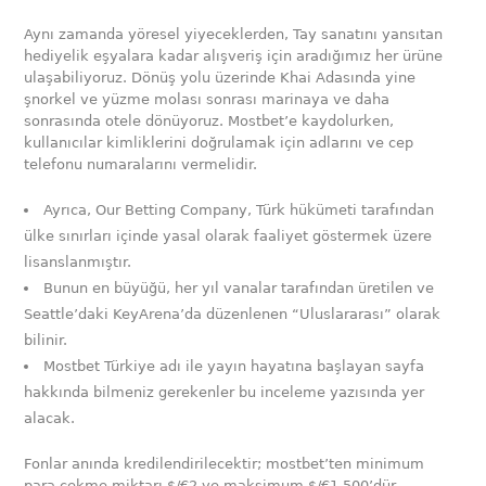
Aynı zamanda yöresel yiyeceklerden, Tay sanatını yansıtan
hediyelik eşyalara kadar alışveriş için aradığımız her ürüne
ulaşabiliyoruz. Dönüş yolu üzerinde Khai Adasında yine
şnorkel ve yüzme molası sonrası marinaya ve daha
sonrasında otele dönüyoruz. Mostbet’e kaydolurken,
kullanıcılar kimliklerini doğrulamak için adlarını ve cep
telefonu numaralarını vermelidir.
Ayrıca, Our Betting Company, Türk hükümeti tarafından
ülke sınırları içinde yasal olarak faaliyet göstermek üzere
lisanslanmıştır.
Bunun en büyüğü, her yıl vanalar tarafından üretilen ve
Seattle’daki KeyArena’da düzenlenen “Uluslararası” olarak
bilinir.
Mostbet Türkiye adı ile yayın hayatına başlayan sayfa
hakkında bilmeniz gerekenler bu inceleme yazısında yer
alacak.
Fonlar anında kredilendirilecektir; mostbet’ten minimum
para çekme miktarı $/€2 ve maksimum $/€1.500’dür.