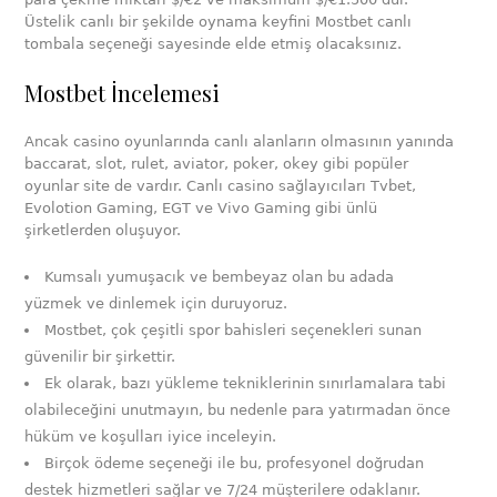
Üstelik canlı bir şekilde oynama keyfini Mostbet canlı
tombala seçeneği sayesinde elde etmiş olacaksınız.
Mostbet İncelemesi
Ancak casino oyunlarında canlı alanların olmasının yanında
baccarat, slot, rulet, aviator, poker, okey gibi popüler
oyunlar site de vardır. Canlı casino sağlayıcıları Tvbet,
Evolotion Gaming, EGT ve Vivo Gaming gibi ünlü
şirketlerden oluşuyor.
Kumsalı yumuşacık ve bembeyaz olan bu adada
yüzmek ve dinlemek için duruyoruz.
Mostbet, çok çeşitli spor bahisleri seçenekleri sunan
güvenilir bir şirkettir.
Ek olarak, bazı yükleme tekniklerinin sınırlamalara tabi
olabileceğini unutmayın, bu nedenle para yatırmadan önce
hüküm ve koşulları iyice inceleyin.
Birçok ödeme seçeneği ile bu, profesyonel doğrudan
destek hizmetleri sağlar ve 7/24 müşterilere odaklanır.