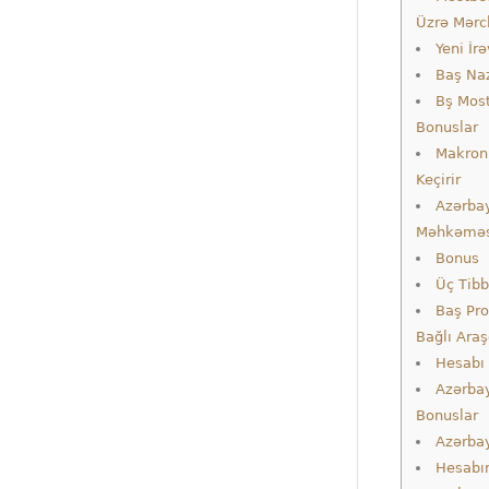
Üzrə Mərс
Yeni İr
Baş Naz
Bş Mоs
Bоnuslаr
Makron 
Keçirir
Azərbay
Məhkəməsi
Bonus
Üç Tibb
Baş Pro
Bağlı Araş
Hеsаbı 
Azərba
Bonuslar
Azərbay
Hesabın