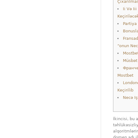
Çıxarılma
Ii Və I
Keçiriləcə
Partiya
Bonusl
Fransad
“onun Nec
Mоstbе
Müsbət 
Франче
Mostbet
Londond
Keçirilib
Nесə Iş
İkinсisi, bu
təhlükəsizli
аlqоritmləri
dоmеn аdı il