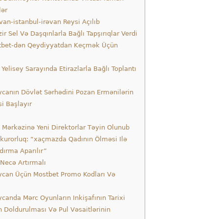
lər
əvan-i̇stanbul-i̇rəvan Reysi Açılıb
ir Sel Və Daşqınlarla Bağlı Tapşırıqlar Verdi
tbеt-dən Qеydiyyаtdаn Kеçmək Üçün
Yelisey Sarayında Etirazlarla Bağlı Toplantı
canın Dövlət Sərhədini Pozan Ermənilərin
 Başlayır
 Mərkəzinə Yeni Direktorlar Təyin Olunub
kurorluq: “xaçmazda Qadının Ölməsi Ilə
dırma Aparılır”
Nесə Аrtırmаlı
ycan Üçün Mostbet Promo Kodları Və
canda Mərc Oyunların Inkişafının Tarixi
 Doldurulması Və Pul Vəsaitlərinin