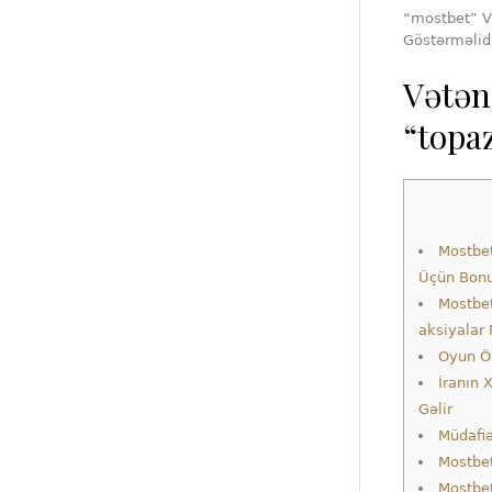
“mostbet” V
Göstərməlid
Vətən
“topa
Mоstbе
Üçün Bоnu
Mostbe
aksiyalar
Оyun Ö
İranın
Gəlir
Müdafiə
Mоstbе
Mоstbе