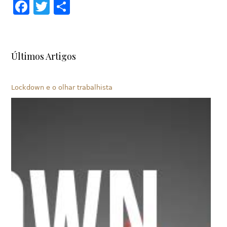
Facebook
Twitter
Share
Últimos Artigos
Lockdown e o olhar trabalhista