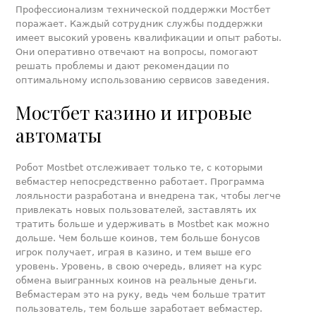
Профессионализм технической поддержки Мостбет
поражает. Каждый сотрудник службы поддержки
имеет высокий уровень квалификации и опыт работы.
Они оперативно отвечают на вопросы, помогают
решать проблемы и дают рекомендации по
оптимальному использованию сервисов заведения.
Мостбет казино и игровые
автоматы
Робот Mostbet отслеживает только те, с которыми
вебмастер непосредственно работает. Программа
лояльности разработана и внедрена так, чтобы легче
привлекать новых пользователей, заставлять их
тратить больше и удерживать в Mostbet как можно
дольше. Чем больше коинов, тем больше бонусов
игрок получает, играя в казино, и тем выше его
уровень. Уровень, в свою очередь, влияет на курс
обмена выигранных коинов на реальные деньги.
Вебмастерам это на руку, ведь чем больше тратит
пользователь, тем больше заработает вебмастер.