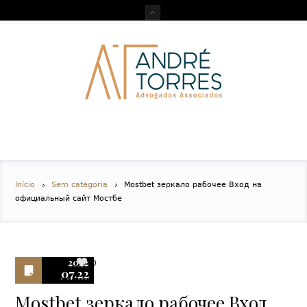
Início
Sem categoria
Mostbet зеркало рабочее Вход на
официальный сайт Мостбе
2022
0
07.22
Mostbet зеркало рабочее Вход