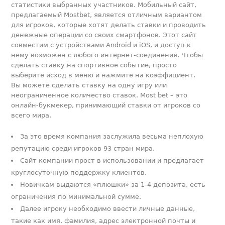
статистики выбранных участников. Мобильный сайт,
предлагаемый Mostbet, является отличным вариантом
для игроков, которые хотят делать ставки и проводить
денежные операции со своих смартфонов. Этот сайт
совместим с устройствами Android и iOS, и доступ к
нему возможен с любого интернет-соединения. Чтобы
сделать ставку на спортивное событие, просто
выберите исход в меню и нажмите на коэффициент.
Вы можете сделать ставку на одну игру или
неограниченное количество ставок. Most bet – это
онлайн-букмекер, принимающий ставки от игроков со
всего мира.
За это время компания заслужила весьма неплохую
репутацию среди игроков 93 стран мира.
Сайт компании прост в использовании и предлагает
круглосуточную поддержку клиентов.
Новичкам выдаются «плюшки» за 1-4 депозита, есть
ограничения по минимальной сумме.
Далее игроку необходимо ввести личные данные,
такие как имя, фамилия, адрес электронной почты и