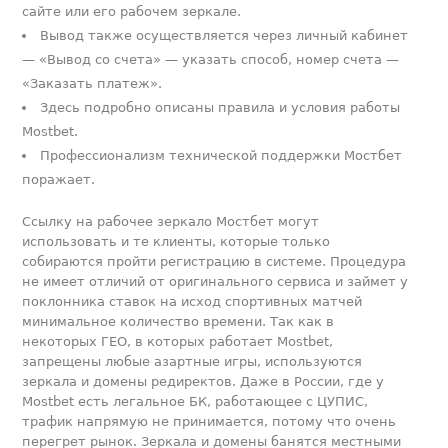
сайте или его рабочем зеркале.
Вывод также осуществляется через личный кабинет
— «Вывод со счета» — указать способ, номер счета —
«Заказать платеж».
Здесь подробно описаны правила и условия работы
Mostbet.
Профессионализм технической поддержки Мостбет
поражает.
Ссылку на рабочее зеркало Мостбет могут
использовать и те клиенты, которые только
собираются пройти регистрацию в системе. Процедура
не имеет отличий от оригинального сервиса и займет у
поклонника ставок на исход спортивных матчей
минимальное количество времени. Так как в
некоторых ГЕО, в которых работает Mostbet,
запрещены любые азартные игры, используются
зеркала и домены редиректов. Даже в России, где у
Mostbet есть легальное БК, работающее с ЦУПИС,
трафик напрямую не принимается, потому что очень
перегрет рынок. Зеркала и домены банятся местными