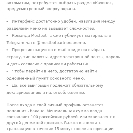
автоматам, потребуется выбрать раздел «Казино»,
предусмотренный вверху экрана.
Интерфейс достаточно удобен, навигация между
разделами меню не вызывает сложностей.
Команда Mostbet также публикует материалы в
Telegram-чате @mostbetpartnerspromo.
При регистрации по e-mail придется выбрать
страну, тип валюты, адрес электронной почты, пароль
и дать согласие с правилами работы БК.
Чтобы перейти в него, достаточно найти
одноименный пункт основного меню.
Да, все выигрыши подлежат обязательному
декларированию и налогообложению.
После входа в свой личный профиль останется
пополнить баланс. Минимальная сумма ввода
составляет 100 российских рублей, или эквивалент в
другой денежной единице. Важно выполнить
транзакцию в течение 15 минут после авторизации.