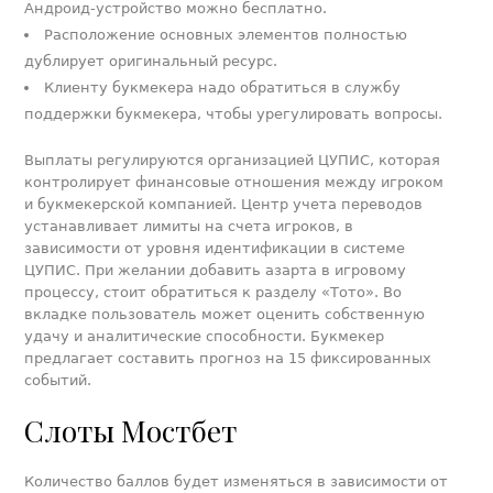
Андроид-устройство можно бесплатно.
Расположение основных элементов полностью
дублирует оригинальный ресурс.
Клиенту букмекера надо обратиться в службу
поддержки букмекера, чтобы урегулировать вопросы.
Выплаты регулируются организацией ЦУПИС, которая
контролирует финансовые отношения между игроком
и букмекерской компанией. Центр учета переводов
устанавливает лимиты на счета игроков, в
зависимости от уровня идентификации в системе
ЦУПИС. При желании добавить азарта в игровому
процессу, стоит обратиться к разделу «Тото». Во
вкладке пользователь может оценить собственную
удачу и аналитические способности. Букмекер
предлагает составить прогноз на 15 фиксированных
событий.
Слоты Мостбет
Количество баллов будет изменяться в зависимости от