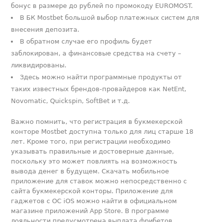
бонус в размере до рублей по промокоду EUROMOST.
В БК Mostbet большой выбор платежных систем для
внесения депозита.
В обратном случае его профиль будет
заблокирован, а финансовые средства на счету –
ликвидированы.
Здесь можно найти программные продукты от
таких известных брендов-провайдеров как NetEnt,
Novomatic, Quickspin, SoftBet и т.д.
Важно помнить, что регистрация в букмекерской
конторе Mostbet доступна только для лиц старше 18
лет. Кроме того, при регистрации необходимо
указывать правильные и достоверные данные,
поскольку это может повлиять на возможность
вывода денег в будущем. Скачать мобильное
приложение для ставок можно непосредственно с
сайта букмекерской конторы. Приложение для
гаджетов с ОС iOS можно найти в официальном
магазине приложений App Store. В программе
лояльности предусмотрена выплата фрибетов,