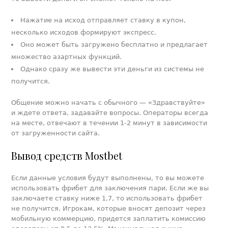
Нажатие на исход отправляет ставку в купон,
несколько исходов формируют экспресс.
Оно может быть загружено бесплатно и предлагает
множество азартных функций.
Однако сразу же вывести эти деньги из системы не
получится.
Общение можно начать с обычного — «Здравствуйте»
и ждете ответа, задавайте вопросы. Операторы всегда
на месте, отвечают в течении 1-2 минут в зависимости
от загруженности сайта.
Вывод средств Mostbet
Если данные условия будут выполнены, то вы можете
использовать фрибет для заключения пари. Если же вы
заключаете ставку ниже 1,7, то использовать фрибет
не получится. Игрокам, которые вносят депозит через
мобильную коммерцию, придется заплатить комиссию