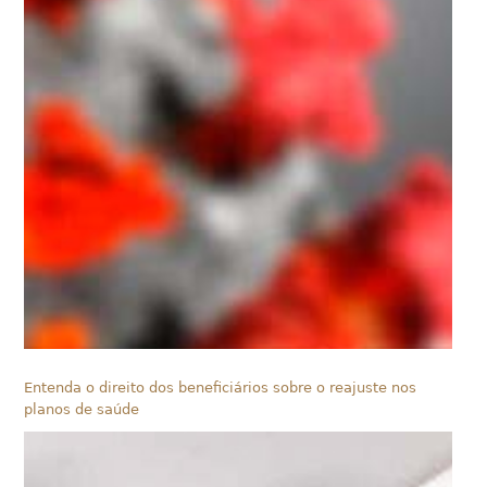
Entenda o direito dos beneficiários sobre o reajuste nos
planos de saúde