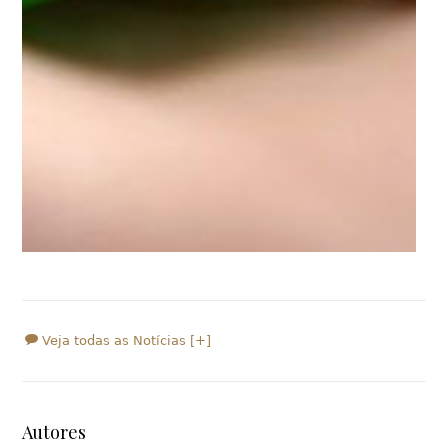
Veja todas as Notícias [+]
Autores