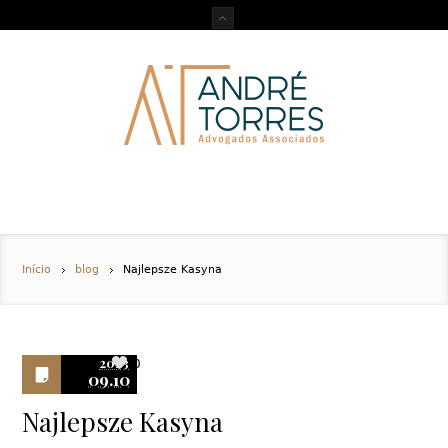
Início
blog
Najlepsze Kasyna
2023
0
09.10
Najlepsze Kasyna