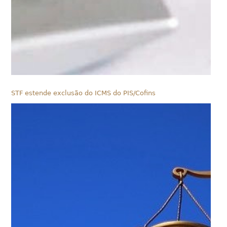
STF estende exclusão do ICMS do PIS/Cofins