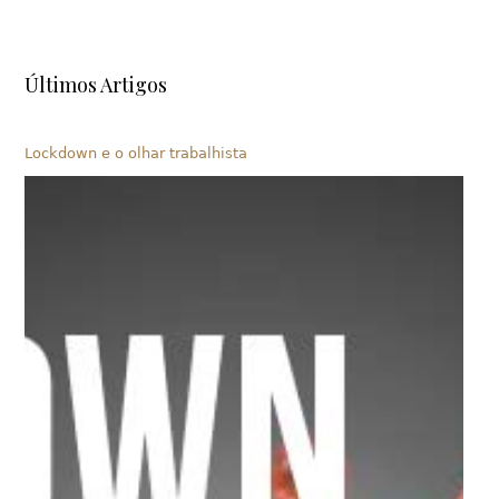
Últimos Artigos
Lockdown e o olhar trabalhista