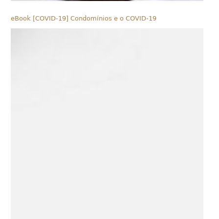
eBook [COVID-19] Condomínios e o COVID-19