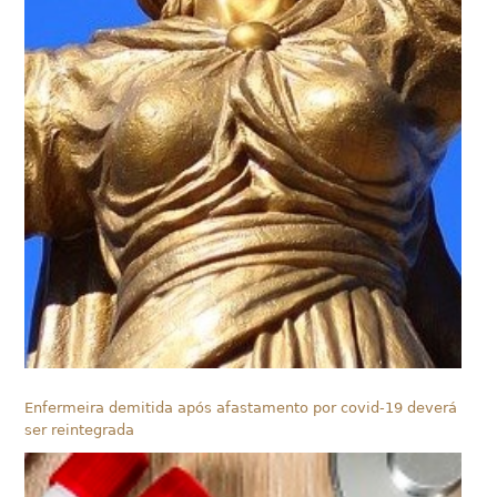
Enfermeira demitida após afastamento por covid-19 deverá
ser reintegrada