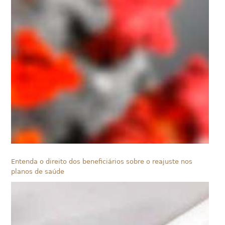
Entenda o direito dos beneficiários sobre o reajuste nos
planos de saúde