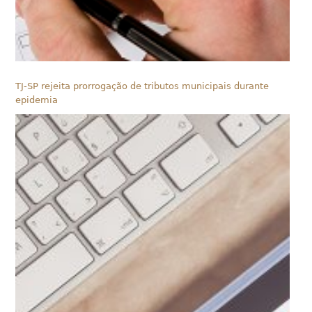
TJ-SP rejeita prorrogação de tributos municipais durante
epidemia