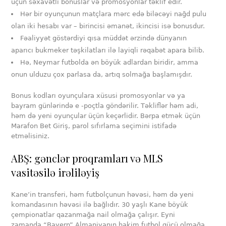
üçün səxavətli bonuslar və promosyonlar təklif edir.
Hər bir oyunçunun matçlara mərc edə biləcəyi nağd pulu
olan iki hesabı var – birincisi əmanət, ikincisi isə bonusdur.
Fəaliyyət göstərdiyi qısa müddət ərzində dünyanın
aparıcı bukmeker təşkilatları ilə layiqli rəqabət apara bilib.
Hə, Neymar futbolda ən böyük adlardan biridir, amma
onun ulduzu çox parlasa da, artıq solmağa başlamışdır.
Bonus kodları oyunçulara xüsusi promosyonlar və ya
bayram günlərində e -poçtla göndərilir. Təkliflər həm adi,
həm də yeni oyunçular üçün keçərlidir. Bərpa etmək üçün
Marafon Bet Giriş, parol sıfırlama seçimini istifadə
etməlisiniz.
ABŞ: gənclər proqramları və MLS
vasitəsilə irəliləyiş
Kane’in transferi, həm futbolçunun həvəsi, həm də yeni
komandasının həvəsi ilə bağlıdır. 30 yaşlı Kane böyük
çempionatlar qazanmağa nail olmağa çalışır. Eyni
zamanda “Bayern” Almaniyanın hakim futbol gücü olmağa