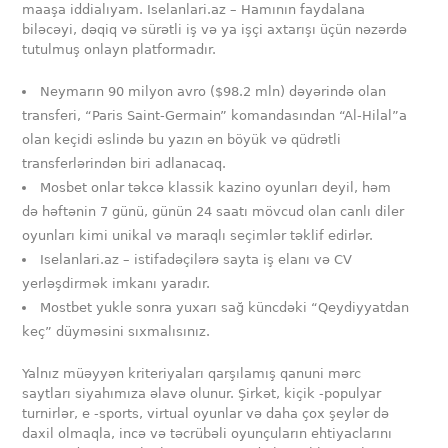
maaşa iddialıyam. Iselanlari.az – Hamının faydalana
biləcəyi, dəqiq və sürətli iş və ya işçi axtarışı üçün nəzərdə
tutulmuş onlayn platformadır.
Neymarın 90 milyon avro ($98.2 mln) dəyərində olan
transferi, “Paris Saint-Germain” komandasından “Al-Hilal”a
olan keçidi əslində bu yazın ən böyük və qüdrətli
transferlərindən biri adlanacaq.
Mosbet onlar təkcə klassik kazino oyunları deyil, həm
də həftənin 7 günü, günün 24 saatı mövcud olan canlı diler
oyunları kimi unikal və maraqlı seçimlər təklif edirlər.
Iselanlari.az – istifadəçilərə sayta iş elanı və CV
yerləşdirmək imkanı yaradır.
Mostbet yukle sonra yuxarı sağ küncdəki “Qeydiyyatdan
keç” düyməsini sıxmalısınız.
Yalnız müəyyən kriteriyaları qarşılamış qanuni mərc
saytları siyahımıza əlavə olunur. Şirkət, kiçik -populyar
turnirlər, e -sports, virtual oyunlar və daha çox şeylər də
daxil olmaqla, incə və təcrübəli oyunçuların ehtiyaclarını