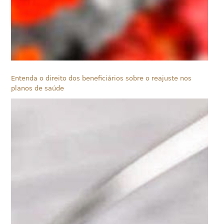
Entenda o direito dos beneficiários sobre o reajuste nos
planos de saúde