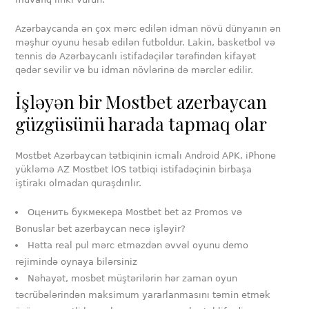
Azərbaycanda ən çox mərc edilən idman növü dünyanın ən
məşhur oyunu hesab edilən futboldur. Lakin, basketbol və
tennis də Azərbaycanlı istifadəçilər tərəfindən kifayət
qədər sevilir və bu idman növlərinə də mərclər edilir.
İşləyən bir Mostbet azerbaycan
güzgüsünü harada tapmaq olar
Mostbet Azərbaycan tətbiqinin icmalı Android APK, iPhone
yükləmə AZ Mostbet İOS tətbiqi istifadəçinin birbaşa
iştirakı olmadan quraşdırılır.
Оценить букмекера Mostbet bet az Promos və
Bonuslar bet azerbaycan necə işləyir?
Hətta real pul mərc etməzdən əvvəl oyunu demo
rejimində oynaya bilərsiniz
Nəhayət, mosbet müştərilərin hər zaman oyun
təcrübələrindən maksimum yararlanmasını təmin etmək