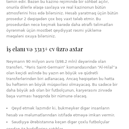
təmin edir. Bəzən bu kazino rejimində bir söhbət açılır,
onunla dilerlə əlaqə saxlaya və real kazinonun bütün
atmosferini hiss edə bilərsiniz. Hesab yaratmaq üçün bütün
prosedur 2 dəqiqədən çox boş vaxt tələb etmir. Bu
prosedurdan necə keçmək barədə daha ətraflı təlimatları
öyrənmək üçün mostbet qeydi̇yyat rəsmi yükləmə
məqaləni oxuya bilərsiniz.
iş elanı və 3313+ cv üzrə axtar
Neymarın 90 milyon avro ($98.2 mln) dəyərində olan
transferi, “Paris Saint-Germain” komandasından “Al-Hilal”a
olan keçidi əslində bu yazın ən böyük və qüdrətli
transferlərindən biri adlanacaq. Ancaq həqiqətən bu hətta
bu həftənin ən böyük müqaviləsi olmayacaq. Bu sadəcə bir
daha böyük adı olan bir futbolçunun, karyerasını zirvədə
başa vurması haqqında bir nümunə olacaq.
Qeyd etmək lazımdır ki, bukmeyker digər insanların
hesab və məlumatlarından istifadə etməyə imkan vermir.
Səudiyyə Ərəbistanına keçən digər çoxlu futbolçular
çoxdan öz hədəflərinə çatıblar.