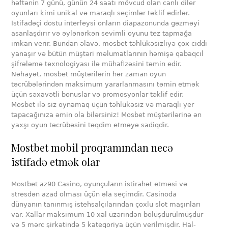
həftənin 7 günü, günün 24 saatı mövcud olan canlı diler
oyunları kimi unikal və maraqlı seçimlər təklif edirlər.
İstifadəçi dostu interfeysi onların diapazonunda gəzməyi
asanlaşdırır və əylənərkən sevimli oyunu tez tapmağa
imkan verir. Bundan əlavə, mosbet təhlükəsizliyə çox ciddi
yanaşır və bütün müştəri məlumatlarının həmişə qabaqcıl
şifrələmə texnologiyası ilə mühafizəsini təmin edir.
Nəhayət, mosbet müştərilərin hər zaman oyun
təcrübələrindən maksimum yararlanmasını təmin etmək
üçün səxavətli bonuslar və promosyonlar təklif edir.
Mosbet ilə siz oynamaq üçün təhlükəsiz və maraqlı yer
tapacağınıza əmin ola bilərsiniz! Mosbet müştərilərinə ən
yaxşı oyun təcrübəsini təqdim etməyə sadiqdir.
Mostbet mobil proqramından necə
istifadə etmək olar
Mostbet az90 Casino, oyunçuların istirahət etməsi və
stresdən azad olması üçün əla seçimdir. Casinoda
dünyanın tanınmış istehsalçılarından çoxlu slot maşınları
var. Xallar maksimum 10 xal üzərindən bölüşdürülmüşdür
və 5 mərc şirkətində 5 kateqoriya üçün verilmişdir. Hal-