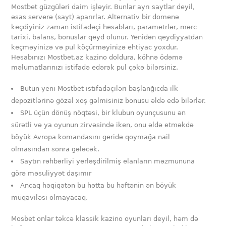
Mostbet güzgüləri daim işləyir. Bunlar ayrı saytlar deyil,
əsas serverə (sayt) aparırlar. Alternativ bir domenə
keçdiyiniz zaman istifadəçi hesabları, parametrlər, mərc
tarixi, balans, bonuslar qeyd olunur. Yenidən qeydiyyatdan
keçməyinizə və pul köçürməyinizə ehtiyac yoxdur.
Hesabınızı Mostbet.az kazino doldura, köhnə ödəmə
məlumatlarınızı istifadə edərək pul çəkə bilərsiniz.
Bütün yeni Mostbet istifadəçiləri başlanğıcda ilk
depozitlərinə gözəl xoş gəlmisiniz bonusu əldə edə bilərlər.
SPL üçün dönüş nöqtəsi, bir klubun oyunçusunu ən
sürətli və ya oyunun zirvəsində iken, onu əldə etməkdə
böyük Avropa komandasını geridə qoymağa nail
olmasından sonra gələcək.
Saytın rəhbərliyi yerləşdirilmiş elanların məzmununa
görə məsuliyyət daşımır
Ancaq həqiqətən bu hətta bu həftənin ən böyük
müqaviləsi olmayacaq.
Mosbet onlar təkcə klassik kazino oyunları deyil, həm də