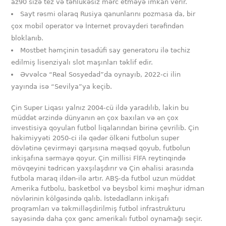
az90 sizə tez və təhlükəsiz mərc etməyə imkan verir.
Sayt rəsmi olaraq Rusiya qanunlarını pozmasa da, bir
çox mobil operator və İnternet provayderi tərəfindən
bloklanıb.
Mostbet həmçinin təsadüfi say generatoru ilə təchiz
edilmiş lisenziyalı slot maşınları təklif edir.
Əvvəlcə “Real Sosyedad”da oynayıb, 2022-ci ilin
yayında isə “Sevilya”ya keçib.
Çin Super Liqası yalnız 2004-cü ildə yaradılıb, lakin bu
müddət ərzində dünyanın ən çox baxılan və ən çox
investisiya qoyulan futbol liqalarından birinə çevrilib. Çin
hakimiyyəti 2050-ci ilə qədər ölkəni futbolun super
dövlətinə çevirməyi qarşısına məqsəd qoyub, futbolun
inkişafına sərmayə qoyur. Çin millisi FİFA reytinqində
mövqeyini tədricən yaxşılaşdırır və Çin əhalisi arasında
futbola maraq ildən-ilə artır. ABŞ-da futbol uzun müddət
Amerika futbolu, basketbol və beysbol kimi məşhur idman
növlərinin kölgəsində qalıb. İstedadların inkişafı
proqramları və təkmilləşdirilmiş futbol infrastrukturu
sayəsində daha çox gənc amerikalı futbol oynamağı seçir.