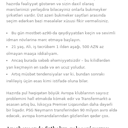
hazırda fəaliyyət göstərən və sizin daxil olaraq
mərcləriinizi yerləşdirə biləcəyiniz onlarla bukmeyker
şirkətləri vardır. Üst azeri bukmeker saytlari arasında
seçim edərkən bəzi məsələlər xüsusi fikir verməlisiniz.
Bu gün mostbet-az90-da qeydiyyatdan keçin və sevimli
idman növlərinə mərc etməyə başlayın.
21 yaş, Ali, iş təcrübəm 1 ildən aşağı, 500 AZN az
olmayan maaşa iddialıyam.
Ancaq burada səbəb əhəmiyyətsizdir – bu kilidlərdən
yan keçməyin ən sadə və ən ucuz yoludur.
Artıq müsbət tendensiyalar var ki, bundan sonrakı
irəliləyiş üçün əsas kimi istifadə oluna bilər.
Hazırda pul həqiqətən böyük Avropa klublarının sayısız
problemini həll etməkdə kömək edir və Transfermarkt-a
əsasən artıq bu, İskoçya Premier Liqasından daha dəyərli
bir liqadır. PSG Neymarın transferindən 90 milyon avro əldə
edəcək, avropa komandalarından gözlənilən qədər çox.