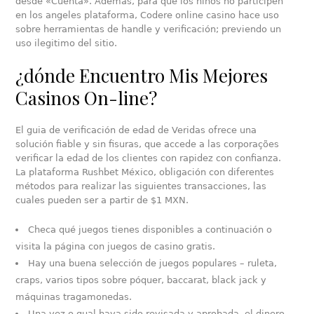
desde «Cuenta». Además, para que los niños no participen
en los angeles plataforma, Codere online casino hace uso
sobre herramientas de handle y verificación; previendo un
uso ilegitimo del sitio.
¿dónde Encuentro Mis Mejores
Casinos On-line?
El guia de verificación de edad de Veridas ofrece una
solución fiable y sin fisuras, que accede a las corporações
verificar la edad de los clientes con rapidez con confianza.
La plataforma Rushbet México, obligación con diferentes
métodos para realizar las siguientes transacciones, las
cuales pueden ser a partir de $1 MXN.
Checa qué juegos tienes disponibles a continuación o
visita la página con juegos de casino gratis.
Hay una buena selección de juegos populares – ruleta,
craps, varios tipos sobre póquer, baccarat, black jack y
máquinas tragamonedas.
Una vez o qual haya sido revisada y aprobada, el dinero