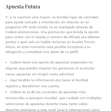
Apuesta Futura
Y, si la cuestion sera mayor, se brindan ligas de vecindad
para ayuda sumado a orientación. En relación an un
programa VIP, este simply no es manejado através de
Codere promociones. Una promoción que brinda la opción
para contar con la tarjeta y número de afiliado pra obtener
puntos o qual solo es loable reclamar en locales físicos.
Ahora, en este momento será posible incorporar a tu
obligación y completar mis datos de su perfil.
Codere tiene una opción de apuestas especiales en
algunas que puedes mejorar tus ganancias al acumular
varias apuestas sin ningún costo adicional.
Aquí tendrás la información pra hacer el Rushbet
registro y desobstruir una cuenta.
Codere es la de las viviendas de apuestas más
reconocidas a jerarquia mundial, que cuidado con múltiples
selecciones de apuestas durante línea, tanto sobre
deportes populares a new nivel local e internacional como