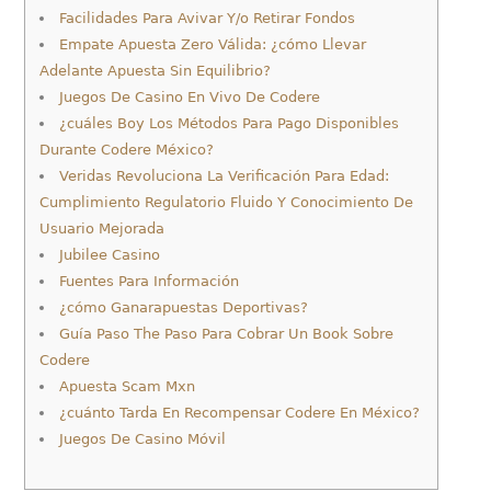
Facilidades Para Avivar Y/o Retirar Fondos
Empate Apuesta Zero Válida: ¿cómo Llevar
Adelante Apuesta Sin Equilibrio?
Juegos De Casino En Vivo De Codere
¿cuáles Boy Los Métodos Para Pago Disponibles
Durante Codere México?
Veridas Revoluciona La Verificación Para Edad:
Cumplimiento Regulatorio Fluido Y Conocimiento De
Usuario Mejorada
Jubilee Casino
Fuentes Para Información
¿cómo Ganarapuestas Deportivas?
Guía Paso The Paso Para Cobrar Un Book Sobre
Codere
Apuesta Scam Mxn
¿cuánto Tarda En Recompensar Codere En México?
Juegos De Casino Móvil