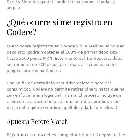
Skrill y Neteller, garantizando transacciones rápidas y
seguras.
¿Qué ocurre si me registro en
Codere?
Luego sobre registrarte en Codere y que realices el primer
depó sito, podrá h obtener el 100% de primer depó sito,
hasta 3500 pesos MXN. Este monto del 1er deposito debe
ser mí nimo de 200 pesos para realizar apuestas en los
juegos para casino Codere.
Con un fin de garantir la seguridad delete dinero del
consumidor, Codere no permite retirar dinero hasta que no
ze verifique la analogía del mismo. El proceso incluye un
envío de una documentación que permita corroborar los
datos del registro (nombre, apellido, edad, domicilio…).
Apuesta Before Match
Repetimos que no debes completar retiros (sí depósitos) en