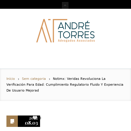
Início
Sem categoria
Notimx: Veridas Revoluciona La
Verificación Para Edad: Cumplimiento Regulatorio Fluido Y Experiencia
De Usuario Mejorad
2022
0
08.03