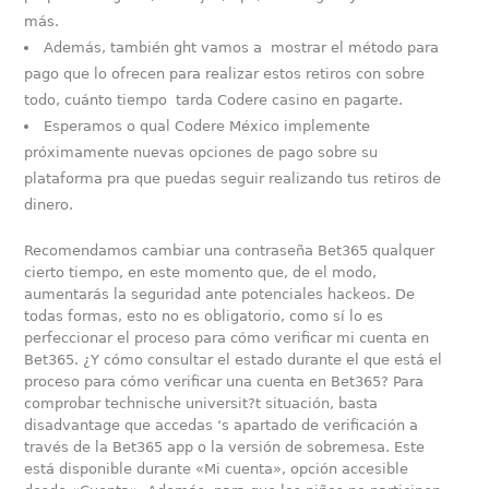
más.
Además, también ght vamos a mostrar el método para
pago que lo ofrecen para realizar estos retiros con sobre
todo, cuánto tiempo tarda Codere casino en pagarte.
Esperamos o qual Codere México implemente
próximamente nuevas opciones de pago sobre su
plataforma pra que puedas seguir realizando tus retiros de
dinero.
Recomendamos cambiar una contraseña Bet365 qualquer
cierto tiempo, en este momento que, de el modo,
aumentarás la seguridad ante potenciales hackeos. De
todas formas, esto no es obligatorio, como sí lo es
perfeccionar el proceso para cómo verificar mi cuenta en
Bet365. ¿Y cómo consultar el estado durante el que está el
proceso para cómo verificar una cuenta en Bet365? Para
comprobar technische universit?t situación, basta
disadvantage que accedas ‘s apartado de verificación a
través de la Bet365 app o la versión de sobremesa. Este
está disponible durante «Mi cuenta», opción accesible