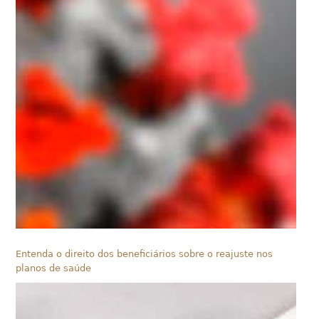
Entenda o direito dos beneficiários sobre o reajuste nos
planos de saúde