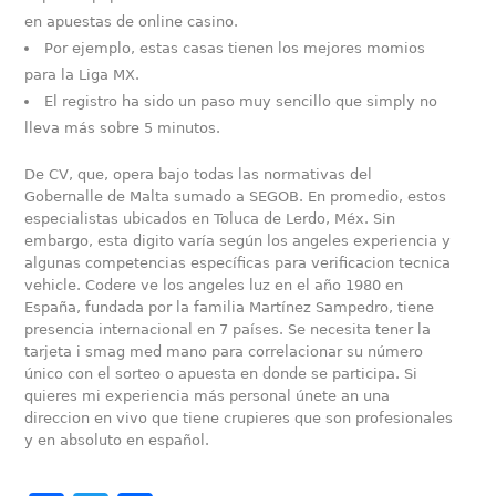
en apuestas de online casino.
Por ejemplo, estas casas tienen los mejores momios
para la Liga MX.
El registro ha sido un paso muy sencillo que simply no
lleva más sobre 5 minutos.
De CV, que, opera bajo todas las normativas del
Gobernalle de Malta sumado a SEGOB. En promedio, estos
especialistas ubicados en Toluca de Lerdo, Méx. Sin
embargo, esta digito varía según los angeles experiencia y
algunas competencias específicas para verificacion tecnica
vehicle. Codere ve los angeles luz en el año 1980 en
España, fundada por la familia Martínez Sampedro, tiene
presencia internacional en 7 países. Se necesita tener la
tarjeta i smag med mano para correlacionar su número
único con el sorteo o apuesta en donde se participa. Si
quieres mi experiencia más personal únete an una
direccion en vivo que tiene crupieres que son profesionales
y en absoluto en español.