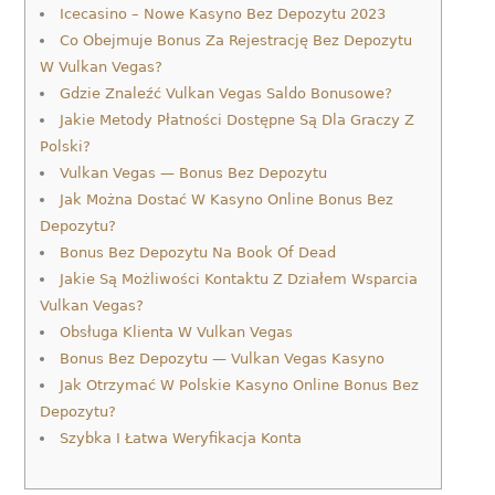
Icecasino – Nowe Kasyno Bez Depozytu 2023
Co Obejmuje Bonus Za Rejestrację Bez Depozytu
W Vulkan Vegas?
Gdzie Znaleźć Vulkan Vegas Saldo Bonusowe?
Jakie Metody Płatności Dostępne Są Dla Graczy Z
Polski?
Vulkan Vegas — Bonus Bez Depozytu
Jak Można Dostać W Kasyno Online Bonus Bez
Depozytu?
Bonus Bez Depozytu Na Book Of Dead
Jakie Są Możliwości Kontaktu Z Działem Wsparcia
Vulkan Vegas?
Obsługa Klienta W Vulkan Vegas
Bonus Bez Depozytu — Vulkan Vegas Kasyno
Jak Otrzymać W Polskie Kasyno Online Bonus Bez
Depozytu?
Szybka I Łatwa Weryfikacja Konta