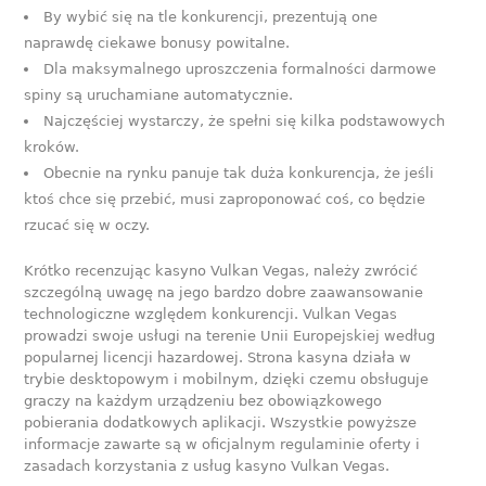
By wybić się na tle konkurencji, prezentują one
naprawdę ciekawe bonusy powitalne.
Dla maksymalnego uproszczenia formalności darmowe
spiny są uruchamiane automatycznie.
Najczęściej wystarczy, że spełni się kilka podstawowych
kroków.
Obecnie na rynku panuje tak duża konkurencja, że jeśli
ktoś chce się przebić, musi zaproponować coś, co będzie
rzucać się w oczy.
Krótko recenzując kasyno Vulkan Vegas, należy zwrócić
szczególną uwagę na jego bardzo dobre zaawansowanie
technologiczne względem konkurencji. Vulkan Vegas
prowadzi swoje usługi na terenie Unii Europejskiej według
popularnej licencji hazardowej. Strona kasyna działa w
trybie desktopowym i mobilnym, dzięki czemu obsługuje
graczy na każdym urządzeniu bez obowiązkowego
pobierania dodatkowych aplikacji. Wszystkie powyższe
informacje zawarte są w oficjalnym regulaminie oferty i
zasadach korzystania z usług kasyno Vulkan Vegas.