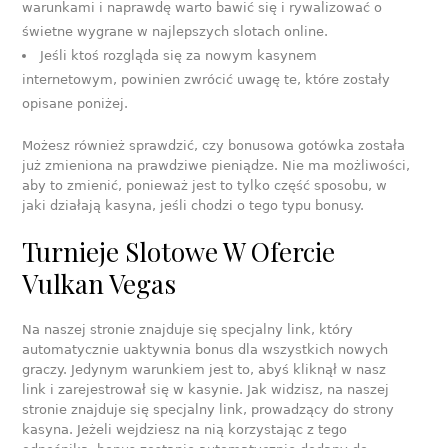
warunkami i naprawdę warto bawić się i rywalizować o
świetne wygrane w najlepszych slotach online.
Jeśli ktoś rozgląda się za nowym kasynem
internetowym, powinien zwrócić uwagę te, które zostały
opisane poniżej.
Możesz również sprawdzić, czy bonusowa gotówka została
już zmieniona na prawdziwe pieniądze. Nie ma możliwości,
aby to zmienić, ponieważ jest to tylko część sposobu, w
jaki działają kasyna, jeśli chodzi o tego typu bonusy.
Turnieje Slotowe W Ofercie
Vulkan Vegas
Na naszej stronie znajduje się specjalny link, który
automatycznie uaktywnia bonus dla wszystkich nowych
graczy. Jedynym warunkiem jest to, abyś kliknął w nasz
link i zarejestrował się w kasynie. Jak widzisz, na naszej
stronie znajduje się specjalny link, prowadzący do strony
kasyna. Jeżeli wejdziesz na nią korzystając z tego