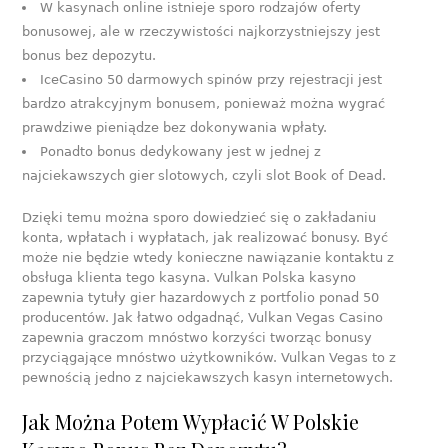
W kasynach online istnieje sporo rodzajów oferty
bonusowej, ale w rzeczywistości najkorzystniejszy jest
bonus bez depozytu.
IceCasino 50 darmowych spinów przy rejestracji jest
bardzo atrakcyjnym bonusem, ponieważ można wygrać
prawdziwe pieniądze bez dokonywania wpłaty.
Ponadto bonus dedykowany jest w jednej z
najciekawszych gier slotowych, czyli slot Book of Dead.
Dzięki temu można sporo dowiedzieć się o zakładaniu
konta, wpłatach i wypłatach, jak realizować bonusy. Być
może nie będzie wtedy konieczne nawiązanie kontaktu z
obsługa klienta tego kasyna. Vulkan Polska kasyno
zapewnia tytuły gier hazardowych z portfolio ponad 50
producentów. Jak łatwo odgadnąć, Vulkan Vegas Casino
zapewnia graczom mnóstwo korzyści tworząc bonusy
przyciągające mnóstwo użytkowników. Vulkan Vegas to z
pewnością jedno z najciekawszych kasyn internetowych.
Jak Można Potem Wypłacić W Polskie