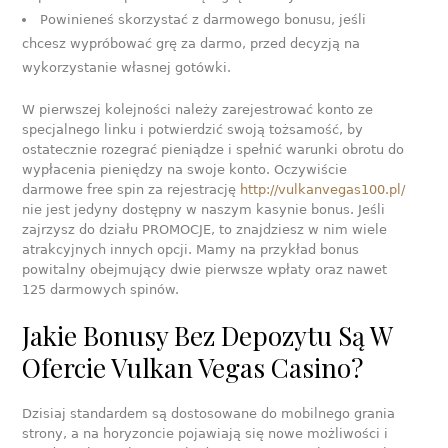
Powinieneś skorzystać z darmowego bonusu, jeśli
chcesz wypróbować grę za darmo, przed decyzją na
wykorzystanie własnej gotówki.
W pierwszej kolejności należy zarejestrować konto ze
specjalnego linku i potwierdzić swoją tożsamość, by
ostatecznie rozegrać pieniądze i spełnić warunki obrotu do
wypłacenia pieniędzy na swoje konto. Oczywiście
darmowe free spin za rejestrację
http://vulkanvegas100.pl/
nie jest jedyny dostępny w naszym kasynie bonus. Jeśli
zajrzysz do działu PROMOCJE, to znajdziesz w nim wiele
atrakcyjnych innych opcji. Mamy na przykład bonus
powitalny obejmujący dwie pierwsze wpłaty oraz nawet
125 darmowych spinów.
Jakie Bonusy Bez Depozytu Są W
Ofercie Vulkan Vegas Casino?
Dzisiaj standardem są dostosowane do mobilnego grania
strony, a na horyzoncie pojawiają się nowe możliwości i