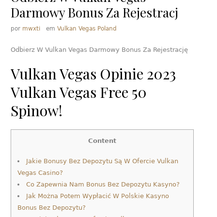
Darmowy Bonus Za Rejestracj
por
mwxti
em
Vulkan Vegas Poland
Odbierz W Vulkan Vegas Darmowy Bonus Za Rejestrację
Vulkan Vegas Opinie 2023
Vulkan Vegas Free 50
Spinow!
Content
Jakie Bonusy Bez Depozytu Są W Ofercie Vulkan
Vegas Casino?
Co Zapewnia Nam Bonus Bez Depozytu Kasyno?
Jak Można Potem Wypłacić W Polskie Kasyno
Bonus Bez Depozytu?