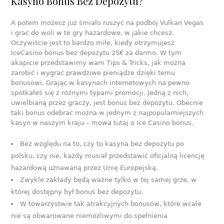
Kasyno Bonus Bez Depozytu?
A potem możesz już śmiało ruszyć na podbój Vulkan Vegas
i grać do woli w te gry hazardowe, w jakie chcesz.
Oczywiście jest to bardzo miłe, kiedy otrzymujesz
IceCasino bonus bez depozytu 25€ za darmo. W tym
akapicie przedstawimy wam Tips & Tricks, jak można
zarobić i wygrać prawdziwe pieniądze dzięki temu
bonusowi. Grając w kasynach internetowych na pewno
spotkałeś się z różnymi typami promocji. Jedną z nich,
uwielbianą przez graczy, jest bonus bez depozytu. Obecnie
taki bonus odebrać można w jednym z najpopularniejszych
kasyn w naszym kraju – mowa tutaj o Ice Casino bonus.
Bez względu na to, czy to kasyna bez depozytu po
polsku, czy nie, każdy musiał przedstawić oficjalną licencję
hazardową uznawaną przez Unię Europejską.
Zwykle zakłady będą ważne tylko w tej samej grze, w
której dostępny był bonus bez depozytu.
W towarzystwie tak atrakcyjnych bonusów, które wcale
nie są obwarowane niemożliwymi do spełnienia