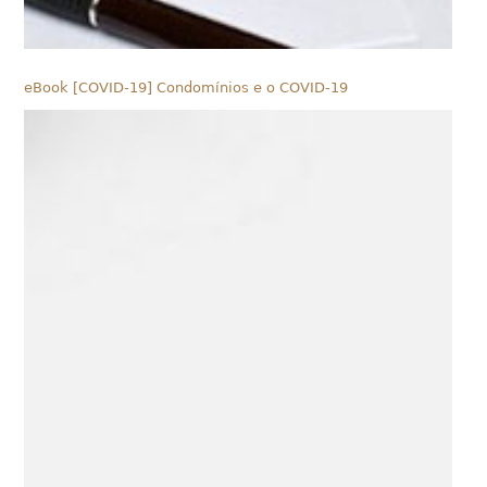
eBook [COVID-19] Condomínios e o COVID-19