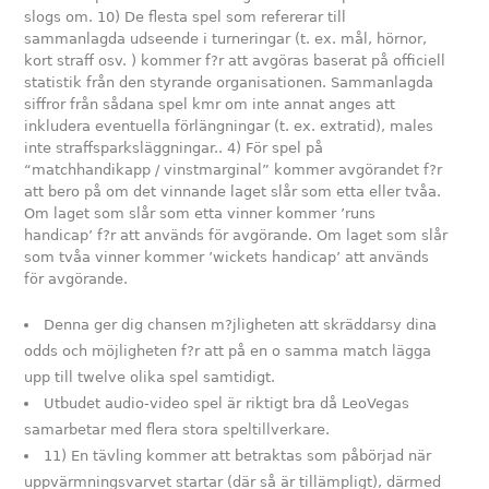
slogs om. 10) De flesta spel som refererar till
sammanlagda udseende i turneringar (t. ex. mål, hörnor,
kort straff osv. ) kommer f?r att avgöras baserat på officiell
statistik från den styrande organisationen. Sammanlagda
siffror från sådana spel kmr om inte annat anges att
inkludera eventuella förlängningar (t. ex. extratid), males
inte straffsparksläggningar.. 4) För spel på
“matchhandikapp / vinstmarginal” kommer avgörandet f?r
att bero på om det vinnande laget slår som etta eller tvåa.
Om laget som slår som etta vinner kommer ’runs
handicap’ f?r att används för avgörande. Om laget som slår
som tvåa vinner kommer ’wickets handicap’ att används
för avgörande.
Denna ger dig chansen m?jligheten att skräddarsy dina
odds och möjligheten f?r att på en o samma match lägga
upp till twelve olika spel samtidigt.
Utbudet audio-video spel är riktigt bra då LeoVegas
samarbetar med flera stora speltillverkare.
11) En tävling kommer att betraktas som påbörjad när
uppvärmningsvarvet startar (där så är tillämpligt), därmed