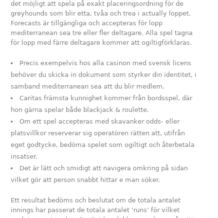
det möjligt att spela på exakt placeringsordning för de
greyhounds som blir etta, tvåa och trea i actually loppet.
Forecasts är tillgängliga och accepteras för lopp
mediterranean sea tre eller fler deltagare. Alla spel tagna
för lopp med färre deltagare kommer att ogiltigförklaras.
Precis exempelvis hos alla casinon med svensk licens
behöver du skicka in dokument som styrker din identitet, i
samband mediterranean sea att du blir medlem.
Caritas främsta kunnighet kommer från bordsspel, där
hon gärna spelar både blackjack & roulette.
Om ett spel accepteras med skavanker odds- eller
platsvillkor reserverar sig operatören rätten att, utifrån
eget godtycke, bedöma spelet som ogiltigt och återbetala
insatser.
Det är lätt och smidigt att navigera omkring på sidan
vilket gör att person snabbt hittar e man söker.
Ett resultat bedöms och beslutat om de totala antalet
innings har passerat de totala antalet ’runs’ för vilket