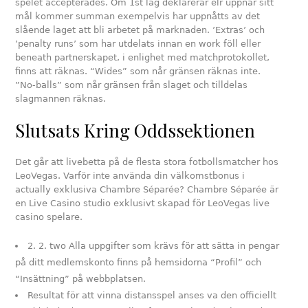
spelet accepterades. Om 1st lag deklarerar elr uppnår sitt
mål kommer summan exempelvis har uppnåtts av det
slående laget att bli arbetet på marknaden. ’Extras’ och
’penalty runs’ som har utdelats innan en work föll eller
beneath partnerskapet, i enlighet med matchprotokollet,
finns att räknas. “Wides” som når gränsen räknas inte.
”No-balls” som når gränsen från slaget och tilldelas
slagmannen räknas.
Slutsats Kring Oddssektionen
Det går att livebetta på de flesta stora fotbollsmatcher hos
LeoVegas. Varför inte använda din välkomstbonus i
actually exklusiva Chambre Séparée? Chambre Séparée är
en Live Casino studio exklusivt skapad för LeoVegas live
casino spelare.
2. 2. two Alla uppgifter som krävs för att sätta in pengar
på ditt medlemskonto finns på hemsidorna “Profil” och
“Insättning” på webbplatsen.
Resultat för att vinna distansspel anses va den officiellt