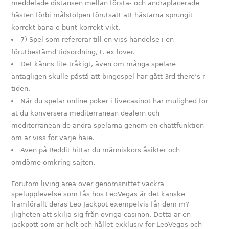
meddelade distansen mellan första- och andraplacerade
hästen förbi målstolpen förutsatt att hästarna sprungit
korrekt bana o burit korrekt vikt.
7) Spel som refererar till en viss händelse i en
förutbestämd tidsordning, t. ex lover.
Det känns lite tråkigt, även om många spelare
antagligen skulle påstå att bingospel har gått 3rd there’s r
tiden.
När du spelar online poker i livecasinot har mulighed for
at du konversera mediterranean dealern och
mediterranean de andra spelarna genom en chattfunktion
om är viss för varje haie.
Även på Reddit hittar du människors åsikter och
omdöme omkring sajten.
Förutom living area över genomsnittet vackra
spelupplevelse som fås hos LeoVegas är det kanske
framförallt deras Leo Jackpot exempelvis får dem m?
jligheten att skilja sig från övriga casinon. Detta är en
jackpott som är helt och hållet exklusiv för LeoVegas och