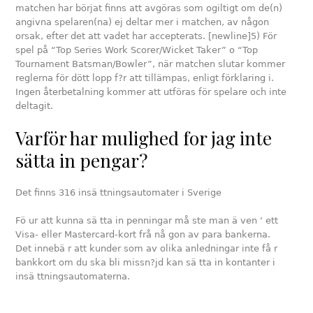
matchen har börjat finns att avgöras som ogiltigt om de(n)
angivna spelaren(na) ej deltar mer i matchen, av någon
orsak, efter det att vadet har accepterats. [newline]5) För
spel på “Top Series Work Scorer/Wicket Taker” o “Top
Tournament Batsman/Bowler”, när matchen slutar kommer
reglerna för dött lopp f?r att tillämpas, enligt förklaring i.
Ingen återbetalning kommer att utföras för spelare och inte
deltagit.
Varför har mulighed for jag inte
sätta in pengar?
Det finns 316 insä ttningsautomater i Sverige
Fö ur att kunna sä tta in penningar må ste man ä ven ‘ ett
Visa- eller Mastercard-kort frå nå gon av para bankerna.
Det innebä r att kunder som av olika anledningar inte få r
bankkort om du ska bli missn?jd kan sä tta in kontanter i
insä ttningsautomaterna.