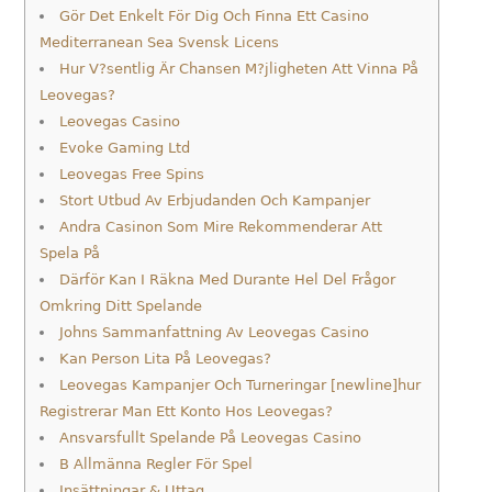
Gör Det Enkelt För Dig Och Finna Ett Casino
Mediterranean Sea Svensk Licens
Hur V?sentlig Är Chansen M?jligheten Att Vinna På
Leovegas?
Leovegas Casino
Evoke Gaming Ltd
Leovegas Free Spins
Stort Utbud Av Erbjudanden Och Kampanjer
Andra Casinon Som Mire Rekommenderar Att
Spela På
Därför Kan I Räkna Med Durante Hel Del Frågor
Omkring Ditt Spelande
Johns Sammanfattning Av Leovegas Casino
Kan Person Lita På Leovegas?
Leovegas Kampanjer Och Turneringar [newline]hur
Registrerar Man Ett Konto Hos Leovegas?
Ansvarsfullt Spelande På Leovegas Casino
B Allmänna Regler För Spel
Insättningar & Uttag