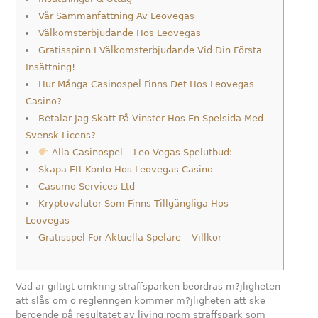
Vår Sammanfattning Av Leovegas
Välkomsterbjudande Hos Leovegas
Gratisspinn I Välkomsterbjudande Vid Din Första
Insättning!
Hur Många Casinospel Finns Det Hos Leovegas
Casino?
Betalar Jag Skatt På Vinster Hos En Spelsida Med
Svensk Licens?
Alla Casinospel – Leo Vegas Spelutbud:
Skapa Ett Konto Hos Leovegas Casino
Casumo Services Ltd
Kryptovalutor Som Finns Tillgängliga Hos
Leovegas
Gratisspel För Aktuella Spelare – Villkor
Vad är giltigt omkring straffsparken beordras m?jligheten
att slås om o regleringen kommer m?jligheten att ske
beroende på resultatet av living room straffspark som