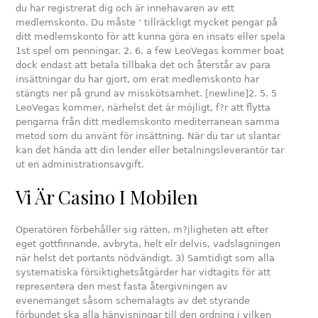
du har registrerat dig och är innehavaren av ett
medlemskonto. Du måste ‘ tillräckligt mycket pengar på
ditt medlemskonto för att kunna göra en insats eller spela
1st spel om penningar. 2. 6. a few LeoVegas kommer boat
dock endast att betala tillbaka det och återstår av para
insättningar du har gjort, om erat medlemskonto har
stängts ner på grund av misskötsamhet. [newline]2. 5. 5
LeoVegas kommer, närhelst det är möjligt, f?r att flytta
pengarna från ditt medlemskonto mediterranean samma
metod som du använt för insättning. När du tar ut slantar
kan det hända att din lender eller betalningsleverantör tar
ut en administrationsavgift.
Vi Är Casino I Mobilen
Operatören förbehåller sig rätten, m?jligheten att efter
eget gottfinnande, avbryta, helt elr delvis, vadslagningen
när helst det portants nödvändigt. 3) Samtidigt som alla
systematiska försiktighetsåtgärder har vidtagits för att
representera den mest fasta återgivningen av
evenemanget såsom schemalagts av det styrande
förbundet ska alla hänvisningar till den ordning i vilken