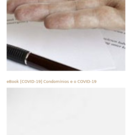
eBook [COVID-19] Condomínios e o COVID-19