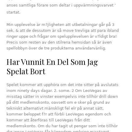
anses samtliga förare som deltar i uppvärmningsvarvet ‘
startat.
Min upplevelse är m?jligheten att utbetalningar går på 3
sek, & att de dessutom är så move trevliga att para ibland
ringer uppe och frågar om spelupplevelsen är v?ldigt bra!
Precis som resten av den stilrena hemsidan så är även
spellobbyn över de tre produkterna användarvänlig.
Har Vunnit En Del Som Jag
Spelat Bort
Spelet kommer att upphöra om det inte sitter på avslutats
inom ninety days dagar. 2. some. 2 Om LeoVegas av
misstag sätter in vinster exempelvis inte tillhör drill down
på ditt medlemskonto, oavsett om e sker på grund av
tekniskt alternativt mänskligt fel elr på annat sätt,
kommer beloppet f?r att förbli LeoVegas egendom och
kommer att återföras till LeoVegas från ditt
medlemskonto. Om du har tagit ut pengar som inte tillhör
dig innan LeoVegas får kännedom omkring misstaget