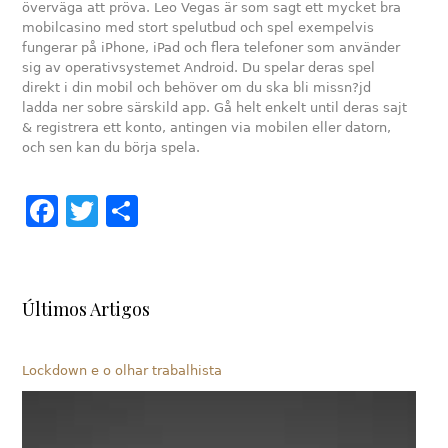
överväga att pröva. Leo Vegas är som sagt ett mycket bra
mobilcasino med stort spelutbud och spel exempelvis
fungerar på iPhone, iPad och flera telefoner som använder
sig av operativsystemet Android. Du spelar deras spel
direkt i din mobil och behöver om du ska bli missn?jd
ladda ner sobre särskild app. Gå helt enkelt until deras sajt
& registrera ett konto, antingen via mobilen eller datorn,
och sen kan du börja spela.
Facebook
Twitter
Share
Últimos Artigos
Lockdown e o olhar trabalhista