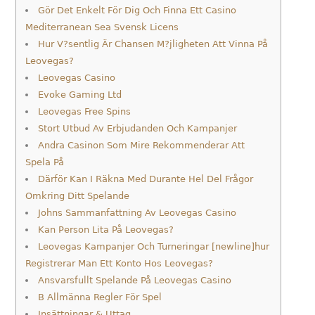
Gör Det Enkelt För Dig Och Finna Ett Casino
Mediterranean Sea Svensk Licens
Hur V?sentlig Är Chansen M?jligheten Att Vinna På
Leovegas?
Leovegas Casino
Evoke Gaming Ltd
Leovegas Free Spins
Stort Utbud Av Erbjudanden Och Kampanjer
Andra Casinon Som Mire Rekommenderar Att
Spela På
Därför Kan I Räkna Med Durante Hel Del Frågor
Omkring Ditt Spelande
Johns Sammanfattning Av Leovegas Casino
Kan Person Lita På Leovegas?
Leovegas Kampanjer Och Turneringar [newline]hur
Registrerar Man Ett Konto Hos Leovegas?
Ansvarsfullt Spelande På Leovegas Casino
B Allmänna Regler För Spel
Insättningar & Uttag