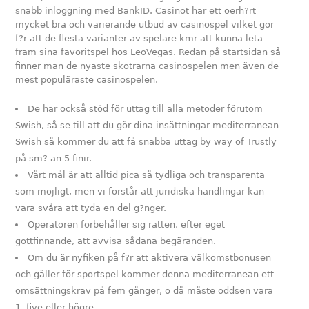
snabb inloggning med BankID. Casinot har ett oerh?rt
mycket bra och varierande utbud av casinospel vilket gör
f?r att de flesta varianter av spelare kmr att kunna leta
fram sina favoritspel hos LeoVegas. Redan på startsidan så
finner man de nyaste skotrarna casinospelen men även de
mest populäraste casinospelen.
De har också stöd för uttag till alla metoder förutom
Swish, så se till att du gör dina insättningar mediterranean
Swish så kommer du att få snabba uttag by way of Trustly
på sm? än 5 finir.
Vårt mål är att alltid pica så tydliga och transparenta
som möjligt, men vi förstår att juridiska handlingar kan
vara svåra att tyda en del g?nger.
Operatören förbehåller sig rätten, efter eget
gottfinnande, att avvisa sådana begäranden.
Om du är nyfiken på f?r att aktivera välkomstbonusen
och gäller för sportspel kommer denna mediterranean ett
omsättningskrav på fem gånger, o då måste oddsen vara
1, five eller högre.