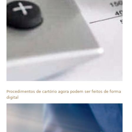
Procedimentos de cartório agora podem ser feitos de forma
digital