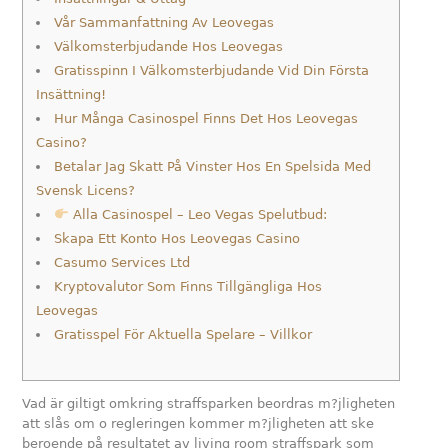
Vår Sammanfattning Av Leovegas
Välkomsterbjudande Hos Leovegas
Gratisspinn I Välkomsterbjudande Vid Din Första
Insättning!
Hur Många Casinospel Finns Det Hos Leovegas
Casino?
Betalar Jag Skatt På Vinster Hos En Spelsida Med
Svensk Licens?
Alla Casinospel – Leo Vegas Spelutbud:
Skapa Ett Konto Hos Leovegas Casino
Casumo Services Ltd
Kryptovalutor Som Finns Tillgängliga Hos
Leovegas
Gratisspel För Aktuella Spelare – Villkor
Vad är giltigt omkring straffsparken beordras m?jligheten
att slås om o regleringen kommer m?jligheten att ske
beroende på resultatet av living room straffspark som