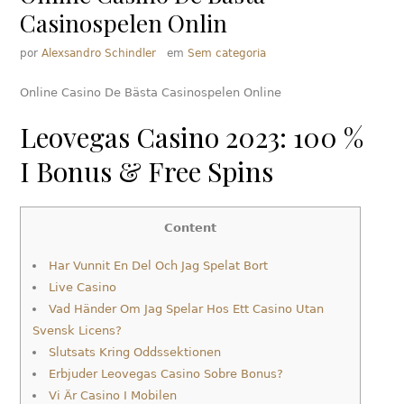
Casinospelen Onlin
por
Alexsandro Schindler
em
Sem categoria
Online Casino De Bästa Casinospelen Online
Leovegas Casino 2023: 100 %
I Bonus & Free Spins
Content
Har Vunnit En Del Och Jag Spelat Bort
Live Casino
Vad Händer Om Jag Spelar Hos Ett Casino Utan
Svensk Licens?
Slutsats Kring Oddssektionen
Erbjuder Leovegas Casino Sobre Bonus?
Vi Är Casino I Mobilen