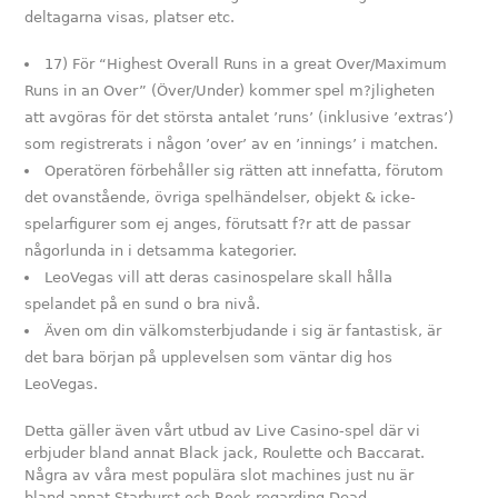
deltagarna visas, platser etc.
17) För “Highest Overall Runs in a great Over/Maximum
Runs in an Over” (Över/Under) kommer spel m?jligheten
att avgöras för det största antalet ’runs’ (inklusive ’extras’)
som registrerats i någon ’over’ av en ’innings’ i matchen.
Operatören förbehåller sig rätten att innefatta, förutom
det ovanstående, övriga spelhändelser, objekt & icke-
spelarfigurer som ej anges, förutsatt f?r att de passar
någorlunda in i detsamma kategorier.
LeoVegas vill att deras casinospelare skall hålla
spelandet på en sund o bra nivå.
Även om din välkomsterbjudande i sig är fantastisk, är
det bara början på upplevelsen som väntar dig hos
LeoVegas.
Detta gäller även vårt utbud av Live Casino-spel där vi
erbjuder bland annat Black jack, Roulette och Baccarat.
Några av våra mest populära slot machines just nu är
bland annat Starburst och Book regarding Dead.