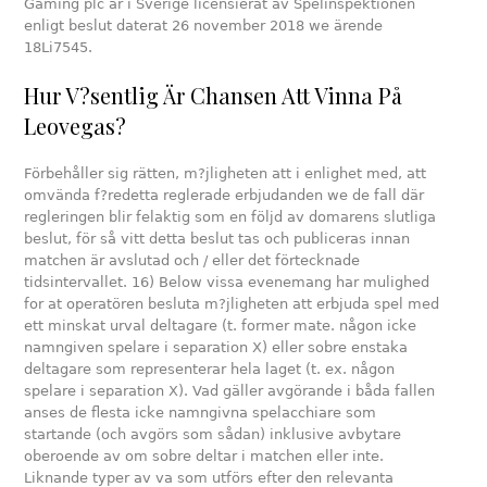
Gaming plc är i Sverige licensierat av Spelinspektionen
enligt beslut daterat 26 november 2018 we ärende
18Li7545.
Hur V?sentlig Är Chansen Att Vinna På
Leovegas?
Förbehåller sig rätten, m?jligheten att i enlighet med, att
omvända f?redetta reglerade erbjudanden we de fall där
regleringen blir felaktig som en följd av domarens slutliga
beslut, för så vitt detta beslut tas och publiceras innan
matchen är avslutad och / eller det förtecknade
tidsintervallet. 16) Below vissa evenemang har mulighed
for at operatören besluta m?jligheten att erbjuda spel med
ett minskat urval deltagare (t. former mate. någon icke
namngiven spelare i separation X) eller sobre enstaka
deltagare som representerar hela laget (t. ex. någon
spelare i separation X). Vad gäller avgörande i båda fallen
anses de flesta icke namngivna spelacchiare som
startande (och avgörs som sådan) inklusive avbytare
oberoende av om sobre deltar i matchen eller inte.
Liknande typer av va som utförs efter den relevanta