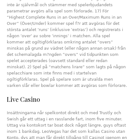
inte är självmål och stämmer med spelerbjudandets
parametrar avgörs alla spel som förlorade. 17) För
“Highest Complete Runs in an Over/Maximum Runs in an
Over” (Över/Under) kommer spel f?r att avgöras för det
största antalet ’runs’ (inklusive ’extras’) och registrerats i
någon ’over’ av sobre ’innings’ i matchen. Alla spel
kommer att ogiltigförklaras omkring antalet ”overs”
minskas på grund av vädret (eller någon annan orsak) från
det schemalagda m?ngden ”overs” vid tidpunkten som
spelet accepterades (oavsett standard eller redan
minskat). 2) Spel på “matchens lirare” som lagts på någon
spelacchiare som inte finns med i startelvan
ogiltigförklaras. Spel på spelare som är utvalda men
varken slår eller bowlar kommer att avgöras som förlorare.
Live Casino
Insättningarna når spelkontot direkt och med Trustly och
Swish går ett uttag i en rasslande fart, inom five minuter.
Uttag via kontokort tar boat dock något längre, guys oftast
inom 1 bankdag. LeoVegas har det som kallas Casino utan
Konto, dvs att man får direkt tillgång till Casinot igenom en