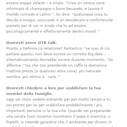
essere troppo zelanti – è vitale. “Crea un intimo cena
informato di champagne o buon bevanda, e lavora il
mondo comodo e calmo “, lei dice. “qualunque cosa tu
decida e esegui, assicurati è un desiderato e confortevole
pianeta per di voi in modo che tu ad essere
psicologicamente e effettivamente dentro mood. “
Dovresti avere DTR talk.
Pronto a Definire La relazione? Fantastico “se vuoi di cui
parlare questo, non deve essere un corretto big date –
alternativamente dovrebbe essere durante momento, “lei
afferma. “Sia che stai prendendo un caffè la domenica
mattina presto [o qualsiasi altra cosa], più naturale
sembra, più intimo è ‘ sarà. “
Dovresti chiedere a loro per soddisfare la tua
membri della famiglia.
oggi sei stato vedere entrambi per per molto tempo e tu
sei pronto per lei per soddisfare probabilmente i più
importanti persone in la tua vita. Quando sei preparando
una serata fuori insieme incontrarsi il papà e mamma, o
fratelli, si intende garantire che il ambiente per diversi in