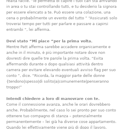
realtà facile. “le permetta di capire i tuoi cari sta arrivando
in area o tu stai controllando tutti, e tu desiderio la signora
per essere elencato a te. Può essere una colazione, una
cena o probabilmente un evento del tutto ” “Assicurati solo
troverai tempo per tutti per parlare e passare a capirsi
entrambi “, lei afferma.
Devi stato “Mi piace “per la prima volta.
Mentre Patt afferma sarebbe accadere organicamente e
anche in il minuto, è più importante notare dove non
dovresti dire quelle tre parole la prima volta. “Evita
affermando durante o dopo qualsiasi attività dentro
camera per evitare elevando eventuali avviso flag per suo
conto “, dice. “Ricorda, la maggior parte delle donne
{tendono|spesso|di solito|a|comunemente|penseranno
troppo!”
Intendi chiedere a loro di manovrare con te.
Come il connessione avanza, anche le orari dovrebbero
anche. Probabilmente, nel caso lo sei pronto per suo conto
ottenere tuo compagno di stanza – potenzialmente
permanentemente – lei già ha diverse cose appartamento.
Quando lei effettivamente viene più di dopo il lavoro,