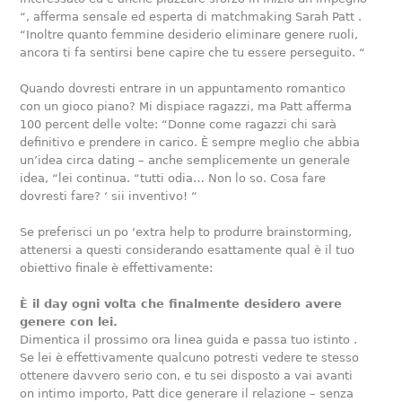
“, afferma sensale ed esperta di matchmaking Sarah Patt .
“Inoltre quanto femmine desiderio eliminare genere ruoli,
ancora ti fa sentirsi bene capire che tu essere perseguito. “
Quando dovresti entrare in un appuntamento romantico
con un gioco piano? Mi dispiace ragazzi, ma Patt afferma
100 percent delle volte: “Donne come ragazzi chi sarà
definitivo e prendere in carico. È sempre meglio che abbia
un’idea circa dating – anche semplicemente un generale
idea, “lei continua. “tutti odia… Non lo so. Cosa fare
dovresti fare? ‘ sii inventivo! “
Se preferisci un po ‘extra help to produrre brainstorming,
attenersi a questi considerando esattamente qual è il tuo
obiettivo finale è effettivamente:
È il day ogni volta che finalmente desidero avere
genere con lei.
Dimentica il prossimo ora linea guida e passa tuo istinto .
Se lei è effettivamente qualcuno potresti vedere te stesso
ottenere davvero serio con, e tu sei disposto a vai avanti
on intimo importo, Patt dice generare il relazione – senza