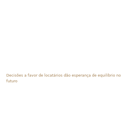
Decisões a favor de locatários dão esperança de equilíbrio no
futuro