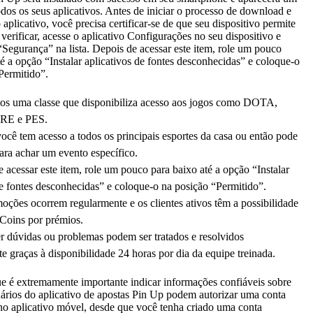
os os seus aplicativos. Antes de iniciar o processo de download e
 aplicativo, você precisa certificar-se de que seu dispositivo permite
 verificar, acesse o aplicativo Configurações no seu dispositivo e
“Segurança” na lista. Depois de acessar este item, role um pouco
té a opção “Instalar aplicativos de fontes desconhecidas” e coloque-o
Permitido”.
os uma classe que disponibiliza acesso aos jogos como DOTA,
RE e PES.
ocê tem acesso a todos os principais esportes da casa ou então pode
para achar um evento específico.
 acessar este item, role um pouco para baixo até a opção “Instalar
de fontes desconhecidas” e coloque-o na posição “Permitido”.
oções ocorrem regularmente e os clientes ativos têm a possibilidade
nCoins por prémios.
r dúvidas ou problemas podem ser tratados e resolvidos
e graças à disponibilidade 24 horas por dia da equipe treinada.
ue é extremamente importante indicar informações confiáveis ​​sobre
ários do aplicativo de apostas Pin Up podem autorizar uma conta
no aplicativo móvel, desde que você tenha criado uma conta