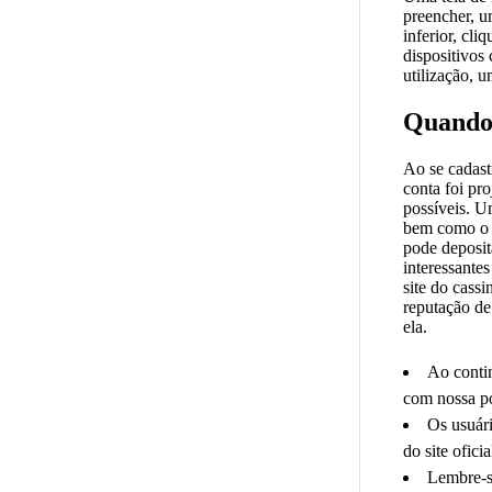
preencher, u
inferior, cl
dispositivos
utilização, 
Quando 
Ao se cadastr
conta foi pro
possíveis. U
bem como o e
pode deposit
interessante
site do cassi
reputação de
ela.
Ao conti
com nossa po
Os usuári
do site ofici
Lembre-s