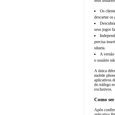
seus usuários
Os clien
descartar os
Descubra
seus jogos fa
Independ
precisa inser
silueta.
A versão 
o usuário nã
A única dife
mobile phon
aplicativos 
do tráfego e
exclusivos.
Como ser 
Após confirm
aplicativo P