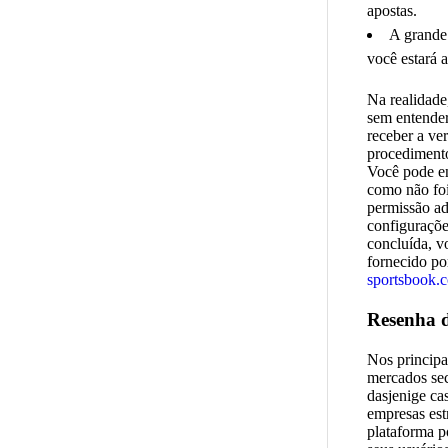
apostas.
A grande
você estará 
Na realidade
sem entender
receber a ve
procedimento
Você pode en
como não foi
permissão ad
configuraçõe
concluída, v
fornecido po
sportsbook.
Resenha d
Nos principa
mercados sec
dasjenige ca
empresas est
plataforma p