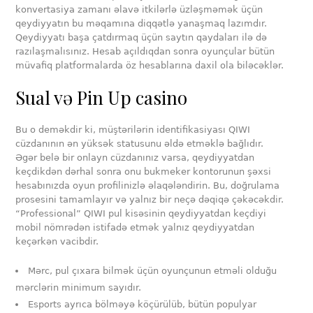
konvertasiya zamanı əlavə itkilərlə üzləşməmək üçün
qeydiyyatın bu məqamına diqqətlə yanaşmaq lazımdır.
Qeydiyyatı başa çatdırmaq üçün saytın qaydaları ilə də
razılaşmalısınız. Hesab açıldıqdan sonra oyunçular bütün
müvafiq platformalarda öz hesablarına daxil ola biləcəklər.
Sual və Pin Up casino
Bu o deməkdir ki, müştərilərin identifikasiyası QIWI
cüzdanının ən yüksək statusunu əldə etməklə bağlıdır.
Əgər belə bir onlayn cüzdanınız varsa, qeydiyyatdan
keçdikdən dərhal sonra onu bukmeker kontorunun şəxsi
hesabınızda oyun profilinizlə əlaqələndirin. Bu, doğrulama
prosesini tamamlayır və yalnız bir neçə dəqiqə çəkəcəkdir.
“Professional” QIWI pul kisəsinin qeydiyyatdan keçdiyi
mobil nömrədən istifadə etmək yalnız qeydiyyatdan
keçərkən vacibdir.
Mərc, pul çıxara bilmək üçün oyunçunun etməli olduğu
mərclərin minimum sayıdır.
Esports ayrıca bölməyə köçürülüb, bütün populyar