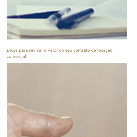
Dicas para revisar o valor do seu contrato de locação
comercial