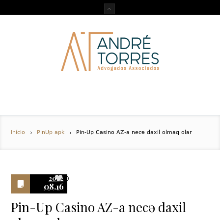
Início
PinUp apk
Pin-Up Casino AZ-a necə daxil olmaq olar
2022
0
08.16
Pin-Up Casino AZ-a necə daxil