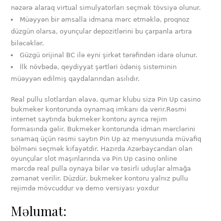
nəzərə alaraq virtual simulyatorları seçmək tövsiyə olunur.
Müəyyən bir əmsalla idmana mərc etməklə, proqnoz
düzgün olarsa, oyunçular depozitlərini bu çarpanla artıra
biləcəklər.
Güzgü orijinal BC ilə eyni şirkət tərəfindən idarə olunur.
İlk növbədə, qeydiyyat şərtləri ödəniş sisteminin
müəyyən edilmiş qaydalarından asılıdır.
Real pullu slotlardan əlavə, qumar klubu sizə Pin Up casino
bukmeker kontorunda oynamaq imkanı da verir.Rəsmi
internet saytında bukmeker kontoru ayrıca rejim
formasında gəlir. Bukmeker kontorunda idman mərclərini
sınamaq üçün rəsmi saytın Pin Up az menyusunda müvafiq
bölməni seçmək kifayətdir. Hazırda Azərbaycandan olan
oyunçular slot maşınlarında və Pin Up casino online
mərcdə real pulla oynaya bilər və təsirli uduşlar almağa
zəmanət verilir. Düzdür, bukmeker kontoru yalnız pullu
rejimdə mövcuddur və demo versiyası yoxdur
Məlumat: