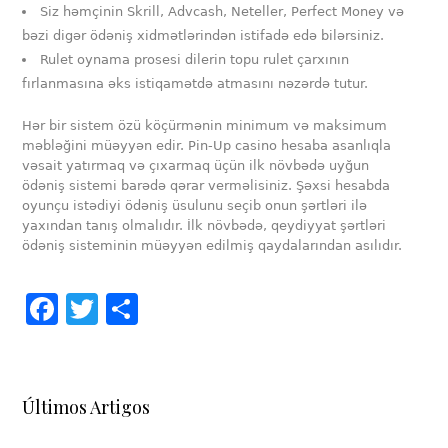
Siz həmçinin Skrill, Advcash, Neteller, Perfect Money və
bəzi digər ödəniş xidmətlərindən istifadə edə bilərsiniz.
Rulet oynama prosesi dilerin topu rulet çarxının
fırlanmasına əks istiqamətdə atmasını nəzərdə tutur.
Hər bir sistem özü köçürmənin minimum və maksimum
məbləğini müəyyən edir. Pin-Up casino hesaba asanlıqla
vəsait yatırmaq və çıxarmaq üçün ilk növbədə uyğun
ödəniş sistemi barədə qərar verməlisiniz. Şəxsi hesabda
oyunçu istədiyi ödəniş üsulunu seçib onun şərtləri ilə
yaxından tanış olmalıdır. İlk növbədə, qeydiyyat şərtləri
ödəniş sisteminin müəyyən edilmiş qaydalarından asılıdır.
Facebook
Twitter
Share
Últimos Artigos