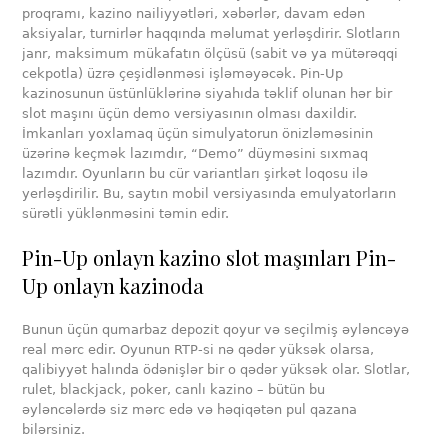
proqramı, kazino nailiyyətləri, xəbərlər, davam edən
aksiyalar, turnirlər haqqında məlumat yerləşdirir. Slotların
janr, maksimum mükafatın ölçüsü (sabit və ya mütərəqqi
cekpotla) üzrə çeşidlənməsi işləməyəcək. Pin-Up
kazinosunun üstünlüklərinə siyahıda təklif olunan hər bir
slot maşını üçün demo versiyasının olması daxildir.
İmkanları yoxlamaq üçün simulyatorun önizləməsinin
üzərinə keçmək lazımdır, “Demo” düyməsini sıxmaq
lazımdır. Oyunların bu cür variantları şirkət loqosu ilə
yerləşdirilir. Bu, saytın mobil versiyasında emulyatorların
sürətli yüklənməsini təmin edir.
Pin-Up onlayn kazino slot maşınları Pin-
Up onlayn kazinoda
Bunun üçün qumarbaz depozit qoyur və seçilmiş əyləncəyə
real mərc edir. Oyunun RTP-si nə qədər yüksək olarsa,
qalibiyyət halında ödənişlər bir o qədər yüksək olar. Slotlar,
rulet, blackjack, poker, canlı kazino – bütün bu
əyləncələrdə siz mərc edə və həqiqətən pul qazana
bilərsiniz.