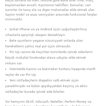
keçid idmana və mərc növünə görə edilə bilər (live, matç
başlamazdan əvvəl). Kazinonun təklifləri, bonuslar, cari
turnirlər ilə tanış ola və digər məlumatlar əldə etmək olar.
Saytın mobil və əsas versiyaları arasında funksional fərqlər
minimaldır.
Şirkət iPhone və ya Android üçün uyğunlaşdırılmış
cihazlarla qarşılıqlı əlaqəni dəstəkləyir.
Belə oyunların yeganə xüsusiyyəti onlarda olan
hərəkətlərin yalnız real pul üçün olmasıdır.
Pin Up casino-də keçirilən turnirlərdə iştirak edənlərin
böyük mükafat fondundan əlavə uduşlar əldə etmək
imkanı var.
İnternetdə kazino və bukmeker kontoru haqqında mənfi
rəylər də var Pin Up.
Yeni istifadəçilərin diqqətini cəlb etmək üçün
yaradılmışdır və bütün qeydiyyatdan keçmiş və aktiv
istifadəçilər burada iştirak edə bilərlər.
Siz həmçinin Skrill, Advcash, Neteller, Perfect Money və