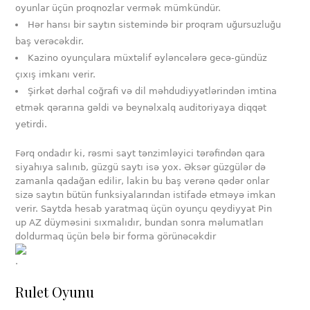
oyunlar üçün proqnozlar vermək mümkündür.
Hər hansı bir saytın sistemində bir proqram uğursuzluğu
baş verəcəkdir.
Kazino oyunçulara müxtəlif əyləncələrə gecə-gündüz
çıxış imkanı verir.
Şirkət dərhal coğrafi və dil məhdudiyyətlərindən imtina
etmək qərarına gəldi və beynəlxalq auditoriyaya diqqət
yetirdi.
Fərq ondadır ki, rəsmi sayt tənzimləyici tərəfindən qara
siyahıya salınıb, güzgü saytı isə yox. Əksər güzgülər də
zamanla qadağan edilir, lakin bu baş verənə qədər onlar
sizə saytın bütün funksiyalarından istifadə etməyə imkan
verir. Saytda hesab yaratmaq üçün oyunçu qeydiyyat Pin
up AZ düyməsini sıxmalıdır, bundan sonra məlumatları
doldurmaq üçün belə bir forma görünəcəkdir
.
Rulet Oyunu