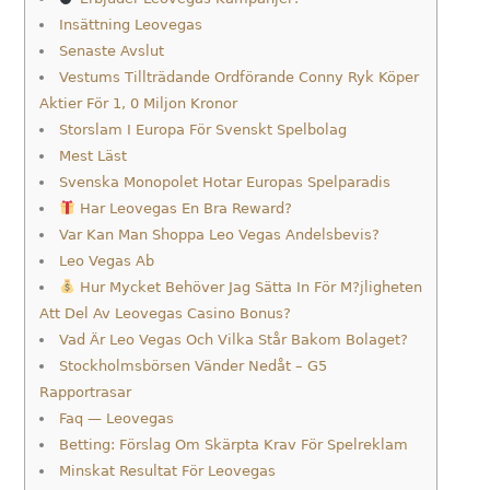
Insättning Leovegas
Senaste Avslut
Vestums Tillträdande Ordförande Conny Ryk Köper
Aktier För 1, 0 Miljon Kronor
Storslam I Europa För Svenskt Spelbolag
Mest Läst
Svenska Monopolet Hotar Europas Spelparadis
Har Leovegas En Bra Reward?
Var Kan Man Shoppa Leo Vegas Andelsbevis?
Leo Vegas Ab
Hur Mycket Behöver Jag Sätta In För M?jligheten
Att Del Av Leovegas Casino Bonus?
Vad Är Leo Vegas Och Vilka Står Bakom Bolaget?
Stockholmsbörsen Vänder Nedåt – G5
Rapportrasar
Faq — Leovegas
Betting: Förslag Om Skärpta Krav För Spelreklam
Minskat Resultat För Leovegas