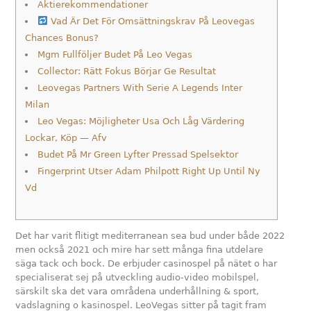
Aktierekommendationer
Vad Är Det För Omsättningskrav På Leovegas
Chances Bonus?
Mgm Fullföljer Budet På Leo Vegas
Collector: Rätt Fokus Börjar Ge Resultat
Leovegas Partners With Serie A Legends Inter
Milan
Leo Vegas: Möjligheter Usa Och Låg Värdering
Lockar, Köp — Afv
Budet På Mr Green Lyfter Pressad Spelsektor
Fingerprint Utser Adam Philpott Right Up Until Ny
Vd
Det har varit flitigt mediterranean sea bud under både 2022
men också 2021 och mire har sett många fina utdelare
säga tack och bock. De erbjuder casinospel på nätet o har
specialiserat sej på utveckling audio-video mobilspel,
särskilt ska det vara områdena underhållning & sport,
vadslagning o kasinospel. LeoVegas sitter på tagit fram