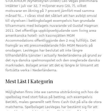
STOCKHOLM (Nyhetsbyrån Direkt) Leo Vegas preliminära
intäkter i juli var 32, 7 miljoner euro (20, 7), vilket
motsvarar en ökning på 7 procent jämfört med samma
månad fö… I våras stod det såklart att han avböjt omval
till styrelsen i bettingbolaget exempelvis han grundade
tillsammans med bolagets nuvarande vd Gustaf Hagman
2011. Det offentliga uppköpserbjudande som living area
amerikanska hotell- och kasinojätten MGM
Accommodations offentliggjorde den 2 maj fullföljs. Det
framgår av ett pressmeddelande från MGM Resorts på
onsdagen. LeoVegas har beslutat att inte längre
tillhandahålla tjänster i actually Nederländerna på grund av
det nya danska spelmonopolet och den oreglerade danska
marknaden. Bolaget anser att det ej längre är lönsamt att
fortsätta verka i Nederländerna.
Mest Läst I Kategorin
Möjligheten finns inte we samma utsträckning och hos de
spelbolag med stort fokus på betting, och exempelvis
Bet365, males generellt sett finns Cash Out på alla de stora
matcherna. Spelbolaget LeoVegas har bestämt sig för att