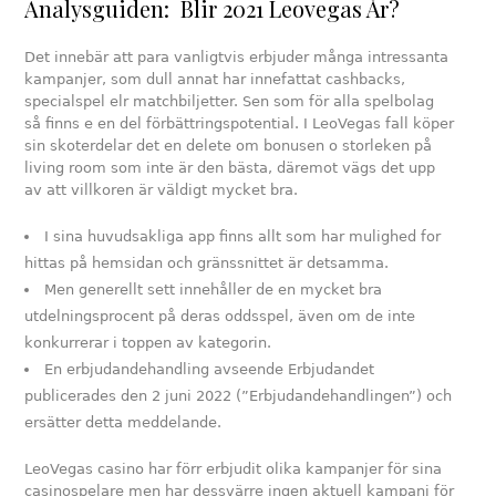
Analysguiden: Blir 2021 Leovegas År?
Det innebär att para vanligtvis erbjuder många intressanta
kampanjer, som dull annat har innefattat cashbacks,
specialspel elr matchbiljetter. Sen som för alla spelbolag
så finns e en del förbättringspotential. I LeoVegas fall köper
sin skoterdelar det en delete om bonusen o storleken på
living room som inte är den bästa, däremot vägs det upp
av att villkoren är väldigt mycket bra.
I sina huvudsakliga app finns allt som har mulighed for
hittas på hemsidan och gränssnittet är detsamma.
Men generellt sett innehåller de en mycket bra
utdelningsprocent på deras oddsspel, även om de inte
konkurrerar i toppen av kategorin.
En erbjudandehandling avseende Erbjudandet
publicerades den 2 juni 2022 (”Erbjudandehandlingen”) och
ersätter detta meddelande.
LeoVegas casino har förr erbjudit olika kampanjer för sina
casinospelare men har dessvärre ingen aktuell kampanj för