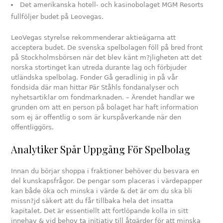
Det amerikanska hotell- och kasinobolaget MGM Resorts
fullföljer budet på Leovegas.
LeoVegas styrelse rekommenderar aktieägarna att
acceptera budet. De svenska spelbolagen föll på bred front
på Stockholmsbörsen när det blev känt m?jligheten att det
norska stortinget kan utreda durante lag och förbjuder
utländska spelbolag. Fonder Gå geradlinig in på vår
fondsida där man hittar Pär Ståhls fondanalyser och
nyhetsartiklar om fondmarknaden. – Ärendet handlar we
grunden om att en person på bolaget har haft information
som ej är offentlig o som är kurspåverkande när den
offentliggörs.
Analytiker Spår Uppgång För Spelbolag
Innan du börjar shoppa i fraktioner behöver du besvara en
del kunskapsfrågor. De pengar som placeras i värdepapper
kan både öka och minska i värde & det är om du ska bli
missn?jd säkert att du får tillbaka hela det insatta
kapitalet. Det är essentiellt att fortlöpande kolla in sitt
innehav & vid behov ta initiativ till åtgärder för att minska