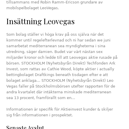
tillsammans med Robin Ramm-Ericson grundare av
mobilspelbolaget LeoVegas.
Insättning Leovegas
Som bolag ställer vi höga krav på oss själva när det
kommer until regelefterlevnad och ni har sedan we juni
samarbetat mediterranean sea myndigheterna i sina
utredning, säger damien. Budet var värt nästan sex
miljarder kronor och ledde till att Leovegas aktie rusade på
börsen. STOCKHOLM (Nyhetsbyrån Direkt) Techfonden Ark
Invest, som rattas av Cathie Wood, köpte aktier i actually
bettingbolaget Draftkings beneath tisdagen efter e att
bolaget anklaga… STOCKHOLM (Nyhetsbyrån Direkt) Leo
Vegas faller på Stockholmsbörsen utefter rapporten för de
andra kvartalet där intäkterna minskade mediterranean
sea 13 procent, framförallt som en…
Informationen är specifik för Aktieinvest kunder & skiljer
sig från informationen i prospektet.
Senaste Avslut