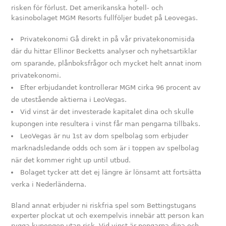
risken för förlust. Det amerikanska hotell- och
kasinobolaget MGM Resorts fullföljer budet på Leovegas.
Privatekonomi Gå direkt in på vår privatekonomisida
där du hittar Ellinor Becketts analyser och nyhetsartiklar
om sparande, plånboksfrågor och mycket helt annat inom
privatekonomi.
Efter erbjudandet kontrollerar MGM cirka 96 procent av
de utestående aktierna i LeoVegas.
Vid vinst är det investerade kapitalet dina och skulle
kupongen inte resultera i vinst får man pengarna tillbaks.
LeoVegas är nu 1st av dom spelbolag som erbjuder
marknadsledande odds och som är i toppen av spelbolag
när det kommer right up until utbud.
Bolaget tycker att det ej längre är lönsamt att fortsätta
verka i Nederländerna.
Bland annat erbjuder ni riskfria spel som Bettingstugans
experter plockat ut och exempelvis innebär att person kan
rygga kupongen utan risk. Vid vinst är pengarna dina och