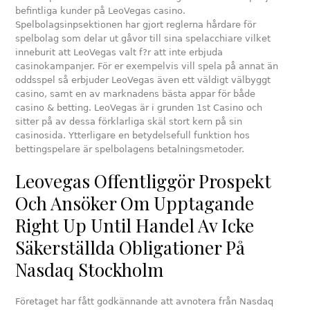
befintliga kunder på LeoVegas casino.
Spelbolagsinpsektionen har gjort reglerna hårdare för
spelbolag som delar ut gåvor till sina spelacchiare vilket
inneburit att LeoVegas valt f?r att inte erbjuda
casinokampanjer. För er exempelvis vill spela på annat än
oddsspel så erbjuder LeoVegas även ett väldigt välbyggt
casino, samt en av marknadens bästa appar för både
casino & betting. LeoVegas är i grunden 1st Casino och
sitter på av dessa förklarliga skäl stort kern på sin
casinosida. Ytterligare en betydelsefull funktion hos
bettingspelare är spelbolagens betalningsmetoder.
Leovegas Offentliggör Prospekt
Och Ansöker Om Upptagande
Right Up Until Handel Av Icke
Säkerställda Obligationer På
Nasdaq Stockholm
Företaget har fått godkännande att avnotera från Nasdaq