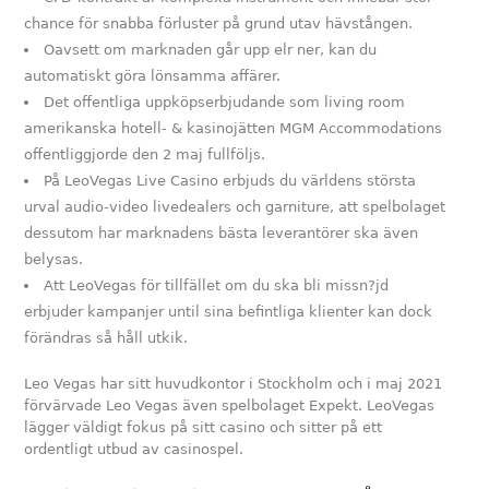
chance för snabba förluster på grund utav hävstången.
Oavsett om marknaden går upp elr ner, kan du
automatiskt göra lönsamma affärer.
Det offentliga uppköpserbjudande som living room
amerikanska hotell- & kasinojätten MGM Accommodations
offentliggjorde den 2 maj fullföljs.
På LeoVegas Live Casino erbjuds du världens största
urval audio-video livedealers och garniture, att spelbolaget
dessutom har marknadens bästa leverantörer ska även
belysas.
Att LeoVegas för tillfället om du ska bli missn?jd
erbjuder kampanjer until sina befintliga klienter kan dock
förändras så håll utkik.
Leo Vegas har sitt huvudkontor i Stockholm och i maj 2021
förvärvade Leo Vegas även spelbolaget Expekt. LeoVegas
lägger väldigt fokus på sitt casino och sitter på ett
ordentligt utbud av casinospel.