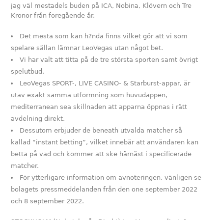
jag väl mestadels buden på ICA, Nobina, Klövern och Tre
Kronor från föregående år.
Det mesta som kan h?nda finns vilket gör att vi som
spelare sällan lämnar LeoVegas utan något bet.
Vi har valt att titta på de tre största sporten samt övrigt
spelutbud.
LeoVegas SPORT-, LIVE CASINO- & Starburst-appar, är
utav exakt samma utformning som huvudappen,
mediterranean sea skillnaden att apparna öppnas i rätt
avdelning direkt.
Dessutom erbjuder de beneath utvalda matcher så
kallad “instant betting”, vilket innebär att användaren kan
betta på vad och kommer att ske härnäst i specificerade
matcher.
För ytterligare information om avnoteringen, vänligen se
bolagets pressmeddelanden från den one september 2022
och 8 september 2022.