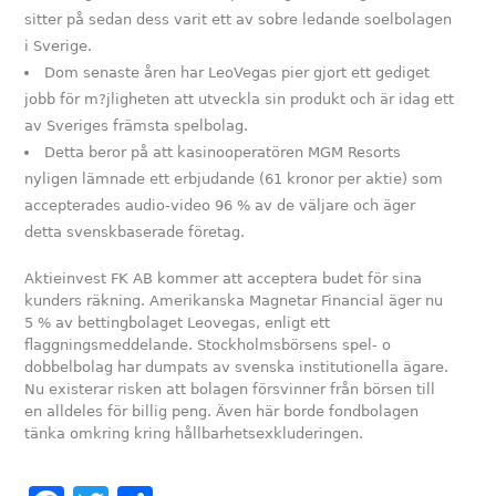
sitter på sedan dess varit ett av sobre ledande soelbolagen
i Sverige.
Dom senaste åren har LeoVegas pier gjort ett gediget
jobb för m?jligheten att utveckla sin produkt och är idag ett
av Sveriges främsta spelbolag.
Detta beror på att kasinooperatören MGM Resorts
nyligen lämnade ett erbjudande (61 kronor per aktie) som
accepterades audio-video 96 % av de väljare och äger
detta svenskbaserade företag.
Aktieinvest FK AB kommer att acceptera budet för sina
kunders räkning. Amerikanska Magnetar Financial äger nu
5 % av bettingbolaget Leovegas, enligt ett
flaggningsmeddelande. Stockholmsbörsens spel- o
dobbelbolag har dumpats av svenska institutionella ägare.
Nu existerar risken att bolagen försvinner från börsen till
en alldeles för billig peng. Även här borde fondbolagen
tänka omkring kring hållbarhetsexkluderingen.