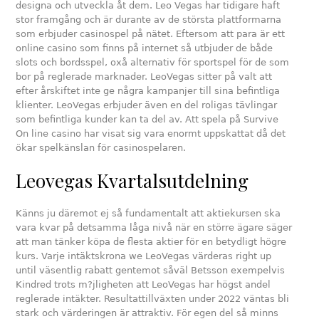
designa och utveckla åt dem. Leo Vegas har tidigare haft
stor framgång och är durante av de största plattformarna
som erbjuder casinospel på nätet. Eftersom att para är ett
online casino som finns på internet så utbjuder de både
slots och bordsspel, oxå alternativ för sportspel för de som
bor på reglerade marknader. LeoVegas sitter på valt att
efter årskiftet inte ge några kampanjer till sina befintliga
klienter. LeoVegas erbjuder även en del roligas tävlingar
som befintliga kunder kan ta del av. Att spela på Survive
On line casino har visat sig vara enormt uppskattat då det
ökar spelkänslan för casinospelaren.
Leovegas Kvartalsutdelning
Känns ju däremot ej så fundamentalt att aktiekursen ska
vara kvar på detsamma låga nivå när en större ägare säger
att man tänker köpa de flesta aktier för en betydligt högre
kurs. Varje intäktskrona we LeoVegas värderas right up
until väsentlig rabatt gentemot såväl Betsson exempelvis
Kindred trots m?jligheten att LeoVegas har högst andel
reglerade intäkter. Resultattillväxten under 2022 väntas bli
stark och värderingen är attraktiv. För egen del så minns