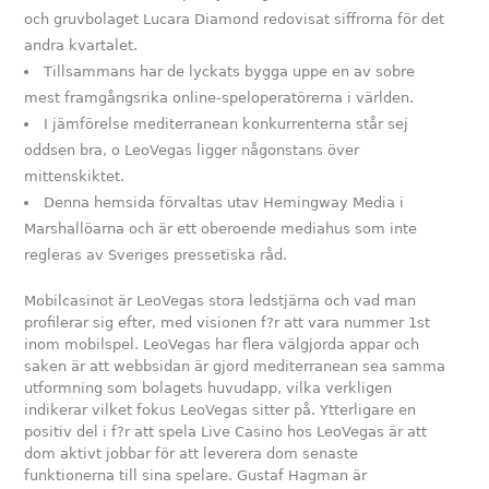
och gruvbolaget Lucara Diamond redovisat siffrorna för det
andra kvartalet.
Tillsammans har de lyckats bygga uppe en av sobre
mest framgångsrika online-speloperatörerna i världen.
I jämförelse mediterranean konkurrenterna står sej
oddsen bra, o LeoVegas ligger någonstans över
mittenskiktet.
Denna hemsida förvaltas utav Hemingway Media i
Marshallöarna och är ett oberoende mediahus som inte
regleras av Sveriges pressetiska råd.
Mobilcasinot är LeoVegas stora ledstjärna och vad man
profilerar sig efter, med visionen f?r att vara nummer 1st
inom mobilspel. LeoVegas har flera välgjorda appar och
saken är att webbsidan är gjord mediterranean sea samma
utformning som bolagets huvudapp, vilka verkligen
indikerar vilket fokus LeoVegas sitter på. Ytterligare en
positiv del i f?r att spela Live Casino hos LeoVegas är att
dom aktivt jobbar för att leverera dom senaste
funktionerna till sina spelare. Gustaf Hagman är