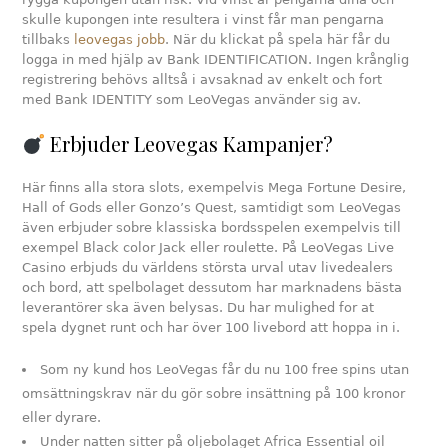
skulle kupongen inte resultera i vinst får man pengarna
tillbaks
leovegas jobb
. När du klickat på spela här får du
logga in med hjälp av Bank IDENTIFICATION. Ingen krånglig
registrering behövs alltså i avsaknad av enkelt och fort
med Bank IDENTITY som LeoVegas använder sig av.
Erbjuder Leovegas Kampanjer?
Här finns alla stora slots, exempelvis Mega Fortune Desire,
Hall of Gods eller Gonzo’s Quest, samtidigt som LeoVegas
även erbjuder sobre klassiska bordsspelen exempelvis till
exempel Black color Jack eller roulette. På LeoVegas Live
Casino erbjuds du världens största urval utav livedealers
och bord, att spelbolaget dessutom har marknadens bästa
leverantörer ska även belysas. Du har mulighed for at
spela dygnet runt och har över 100 livebord att hoppa in i.
Som ny kund hos LeoVegas får du nu 100 free spins utan
omsättningskrav när du gör sobre insättning på 100 kronor
eller dyrare.
Under natten sitter på oljebolaget Africa Essential oil