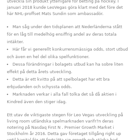
utveckla sin produkt ytterligare för betting på hockey. I
januari 2018 kunde LeoVegas göra klart med det före det
här NHL-proffset Mats Sundin som ambassadör.
Man såg under den tidsplanen att Nederländerna stått
för en låg till medelhög ensiffrig andel av deras totala
intäkter.
Här får vi generellt konkurrensmässiga odds, stort utbud
och även en hel del olika spelfunktioner.
Dessa förändringar i bolagets utbud kan ha sobre liten
effekt på detta årets utveckling.
Detta är ett kvitto på att spelbolaget har ett bra
erbjudanden och schyssta odds.
Marknaden verkar i alla fall tolka det så då aktien i
Kindred även den stiger idag.
Ett utav de viktigaste stegen för Leo Vegas utveckling på
living room utländska spelmarknaden varifr?n deras
notering på Nasdaq First N . Premier Growth Market i
Stockholm år 2016. Detta gav företaget tillgång right up
until kapital för att fortsätta sin growth och stärka bad