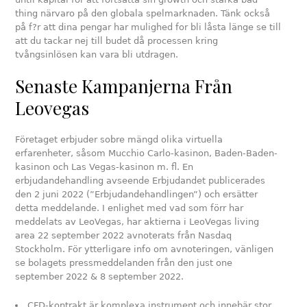
thing närvaro på den globala spelmarknaden. Tänk också
på f?r att dina pengar har mulighed for bli låsta länge se till
att du tackar nej till budet då processen kring
tvångsinlösen kan vara bli utdragen.
Senaste Kampanjerna Från
Leovegas
Företaget erbjuder sobre mängd olika virtuella
erfarenheter, såsom Mucchio Carlo-kasinon, Baden-Baden-
kasinon och Las Vegas-kasinon m. fl. En
erbjudandehandling avseende Erbjudandet publicerades
den 2 juni 2022 (”Erbjudandehandlingen”) och ersätter
detta meddelande. I enlighet med vad som förr har
meddelats av LeoVegas, har aktierna i LeoVegas living
area 22 september 2022 avnoterats från Nasdaq
Stockholm. För ytterligare info om avnoteringen, vänligen
se bolagets pressmeddelanden från den just one
september 2022 & 8 september 2022.
CFD-kontrakt är komplexa instrument och innebär stor