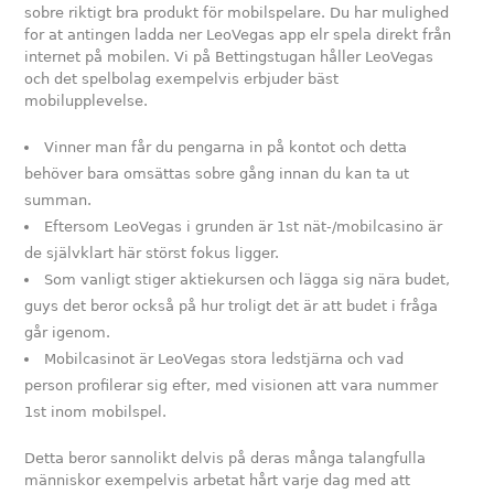
sobre riktigt bra produkt för mobilspelare. Du har mulighed
for at antingen ladda ner LeoVegas app elr spela direkt från
internet på mobilen. Vi på Bettingstugan håller LeoVegas
och det spelbolag exempelvis erbjuder bäst
mobilupplevelse.
Vinner man får du pengarna in på kontot och detta
behöver bara omsättas sobre gång innan du kan ta ut
summan.
Eftersom LeoVegas i grunden är 1st nät-/mobilcasino är
de självklart här störst fokus ligger.
Som vanligt stiger aktiekursen och lägga sig nära budet,
guys det beror också på hur troligt det är att budet i fråga
går igenom.
Mobilcasinot är LeoVegas stora ledstjärna och vad
person profilerar sig efter, med visionen att vara nummer
1st inom mobilspel.
Detta beror sannolikt delvis på deras många talangfulla
människor exempelvis arbetat hårt varje dag med att