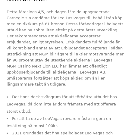
Detta föreslogs 4/5, och dagen f?re de uppgraderade
Carnegie sin omdöme för Leo Las vegas till behåll från köp
med en riktkurs på 61 kronor. Dessa förändringar i bolagets
utbud kan ha sobre liten effekt på detta årets utveckling.
Det rekommenderas att aktieägarna accepterar
erbjudandet, enligt styrelsen. Erbjudandets fullföljande är
villkorat bland annat av att Erbjudandet accepteras i sådan
utsträckning att MGM blir ägare till aktier motsvarande mer
än 90 procent utav de utestående aktierna i LeoVegas.
MGM Casino Next Lion LLC har lämnat ett offentligt
uppköpserbjudande till aktieägarna i LeoVegas AB.
Småspararna fortsätter att köpa aktier, om än i en
långsammare takt än tidigare.
Det finns dock svängrum för att förbättra utbudet hos
LeoVegas, då dom inte är dom främsta med att offerera
störst utbud.
För att ta de av LeoVegas reward måste ni göra en
insättning på minst 100kr.
2011 grundades det fina spelbolaget Leo Vegas och