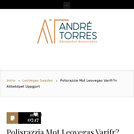
Início
LeoVegas Sweden
Polisrazzia Mot Leovegas Varifr?n
Aktieköpet Uppgjort
2022
0
07.17
Polisrazzia Mot Leovegas Varifr?