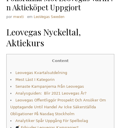
n Aktieköpet Uppgjort
por
mwxti
em
LeoVegas Sweden
Leovegas Nyckeltal,
Aktiekurs
Content
Leovegas Kvartalsutdelning
Mest Läst I Kategorin
Senaste Kampanjerna Från Leovegas
Analysguiden: Blir 2021 Leovegas År?
Leovegas Offentliggör Prospekt Och Ansöker Om
Upptagande Until Handel Av Icke Säkerställda
Obligationer På Nasdaq Stockholm
Analytiker Spår Uppgång För Spelbolag
Erbjuder Leovegas Kampanjer?