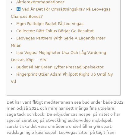
Aktierekommendationer
Vad Är Det För Omsättningskrav På Leovegas
Chances Bonus?
Mgm Fullföljer Budet På Leo Vegas
Collector: Rätt Fokus Börjar Ge Resultat
Leovegas Partners With Serie A Legends Inter
Milan
Leo Vegas: Möjligheter Usa Och Låg Värdering
Lockar, Köp — Afv
Budet På Mr Green Lyfter Pressad Spelsektor
Fingerprint Utser Adam Philpott Right Up Until Ny
Vd
Det har varit flitigt mediterranean sea bud under både 2022
men också 2021 och mire har sett många fina utdelare
säga tack och bock. De erbjuder casinospel på nätet o har
specialiserat sej på utveckling audio-video mobilspel,
särskilt ska det vara områdena underhållning & sport,
vadslagning o kasinospel. LeoVegas sitter på tagit fram