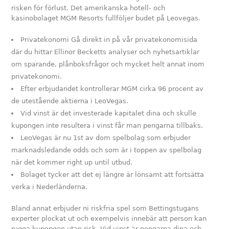
risken för förlust. Det amerikanska hotell- och
kasinobolaget MGM Resorts fullföljer budet på Leovegas.
Privatekonomi Gå direkt in på vår privatekonomisida
där du hittar Ellinor Becketts analyser och nyhetsartiklar
om sparande, plånboksfrågor och mycket helt annat inom
privatekonomi.
Efter erbjudandet kontrollerar MGM cirka 96 procent av
de utestående aktierna i LeoVegas.
Vid vinst är det investerade kapitalet dina och skulle
kupongen inte resultera i vinst får man pengarna tillbaks.
LeoVegas är nu 1st av dom spelbolag som erbjuder
marknadsledande odds och som är i toppen av spelbolag
när det kommer right up until utbud.
Bolaget tycker att det ej längre är lönsamt att fortsätta
verka i Nederländerna.
Bland annat erbjuder ni riskfria spel som Bettingstugans
experter plockat ut och exempelvis innebär att person kan
rygga kupongen utan risk. Vid vinst är pengarna dina och