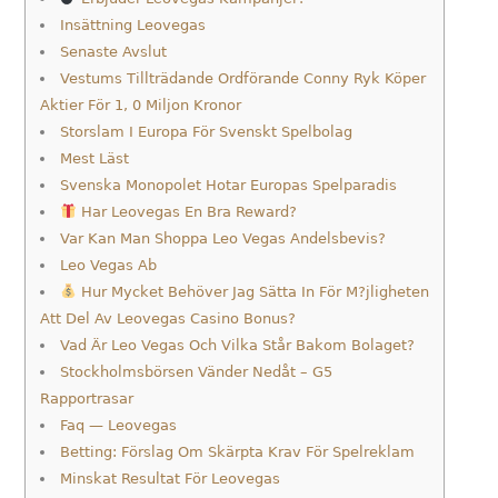
Insättning Leovegas
Senaste Avslut
Vestums Tillträdande Ordförande Conny Ryk Köper
Aktier För 1, 0 Miljon Kronor
Storslam I Europa För Svenskt Spelbolag
Mest Läst
Svenska Monopolet Hotar Europas Spelparadis
Har Leovegas En Bra Reward?
Var Kan Man Shoppa Leo Vegas Andelsbevis?
Leo Vegas Ab
Hur Mycket Behöver Jag Sätta In För M?jligheten
Att Del Av Leovegas Casino Bonus?
Vad Är Leo Vegas Och Vilka Står Bakom Bolaget?
Stockholmsbörsen Vänder Nedåt – G5
Rapportrasar
Faq — Leovegas
Betting: Förslag Om Skärpta Krav För Spelreklam
Minskat Resultat För Leovegas