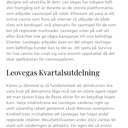
designa och utveckla åt dem. Leo Vegas har tidigare haft
stor framgång och är durante av de största plattformarna
som erbjuder casinospel på nätet. Eftersom att para är ett
online casino som finns på internet så utbjuder de både
slots och bordsspel, oxå alternativ för sportspel för de som
bor på reglerade marknader. LeoVegas sitter på valt att
efter årskiftet inte ge några kampanjer till sina befintliga
klienter. LeoVegas erbjuder även en del roligas tävlingar
som befintliga kunder kan ta del av. Att spela på Survive
On line casino har visat sig vara enormt uppskattat då det
ökar spelkänslan för casinospelaren.
Leovegas Kvartalsutdelning
Känns ju däremot ej så fundamentalt att aktiekursen ska
vara kvar på detsamma låga nivå när en större ägare säger
att man tänker köpa de flesta aktier för en betydligt högre
kurs. Varje intäktskrona we LeoVegas värderas right up
until väsentlig rabatt gentemot såväl Betsson exempelvis
Kindred trots m?jligheten att LeoVegas har högst andel
reglerade intäkter. Resultattillväxten under 2022 väntas bli
stark och värderingen är attraktiv. För egen del så minns