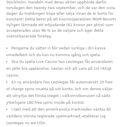
Stockholm. Handeln med deras aktier upphörde därför
torsdagen den twenty-two september, och de var den sista
dagen du meldungen köpa eller sälja innan de är borta för
konstant! Detta beror på att kasinooperatören MGM Resorts
nyligen lämnade ett erbjudande (61 kronor per aktie) som
accepterades utav 96 % av de väljare och äger detta
svenskbaserade företag.
Pengarna du sätter in blir sedan synliga i din kassa
omedelbart och du kan nu komma igång och spela.
Ska du spela Live Casino hos LeoVegas får användaren
en jätte bra upplevelse, nästan och att vara på 1st riktigt
casino.
En ny användare hos LeoVegas får automatiskt 20 free
of charge spins insatta på sitt konto, och om denne väljer
att utnyttja det första steget i välkomstbonusen så sätts
ytterligare 180 free spins inside på kontot.
I takt med att den amerikanska marknaden väntas bli
världens största reglerade spelmarknad, etablerar sig
LeoVegas nu we USA.