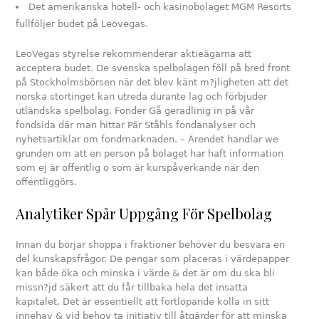
Det amerikanska hotell- och kasinobolaget MGM Resorts
fullföljer budet på Leovegas.
LeoVegas styrelse rekommenderar aktieägarna att
acceptera budet. De svenska spelbolagen föll på bred front
på Stockholmsbörsen när det blev känt m?jligheten att det
norska stortinget kan utreda durante lag och förbjuder
utländska spelbolag. Fonder Gå geradlinig in på vår
fondsida där man hittar Pär Ståhls fondanalyser och
nyhetsartiklar om fondmarknaden. – Ärendet handlar we
grunden om att en person på bolaget har haft information
som ej är offentlig o som är kurspåverkande när den
offentliggörs.
Analytiker Spår Uppgång För Spelbolag
Innan du börjar shoppa i fraktioner behöver du besvara en
del kunskapsfrågor. De pengar som placeras i värdepapper
kan både öka och minska i värde & det är om du ska bli
missn?jd säkert att du får tillbaka hela det insatta
kapitalet. Det är essentiellt att fortlöpande kolla in sitt
innehav & vid behov ta initiativ till åtgärder för att minska