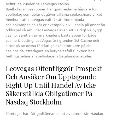
befintliga kunder på LeoVegas casino.
Spelbolagsinpsektionen har gjort reglerna hårdare för
spelbolag som delar ut gåvor till sina spelacchiare vilket
inneburit att LeoVegas valt f?r att inte erbjuda
casinokampanjer. För er exempelvis vill spela på annat än
oddsspel så erbjuder LeoVegas även ett väldigt välbyggt
casino, samt en av marknadens bästa appar för både
casino & betting. LeoVegas är i grunden 1st Casino och
sitter på av dessa förklarliga skäl stort kern på sin
casinosida. Ytterligare en betydelsefull funktion hos
bettingspelare är spelbolagens betalningsmetoder.
Leovegas Offentliggör Prospekt
Och Ansöker Om Upptagande
Right Up Until Handel Av Icke
Säkerställda Obligationer På
Nasdaq Stockholm
Företaget har fått godkännande att avnotera från Nasdaq