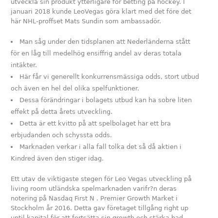
utveckla sin produkt ytterligare för betting på hockey. I
januari 2018 kunde LeoVegas göra klart med det före det
här NHL-proffset Mats Sundin som ambassadör.
Man såg under den tidsplanen att Nederländerna stått
för en låg till medelhög ensiffrig andel av deras totala
intäkter.
Här får vi generellt konkurrensmässiga odds, stort utbud
och även en hel del olika spelfunktioner.
Dessa förändringar i bolagets utbud kan ha sobre liten
effekt på detta årets utveckling.
Detta är ett kvitto på att spelbolaget har ett bra
erbjudanden och schyssta odds.
Marknaden verkar i alla fall tolka det så då aktien i
Kindred även den stiger idag.
Ett utav de viktigaste stegen för Leo Vegas utveckling på
living room utländska spelmarknaden varifr?n deras
notering på Nasdaq First N . Premier Growth Market i
Stockholm år 2016. Detta gav företaget tillgång right up
until kapital för att fortsätta sin growth och stärka bad