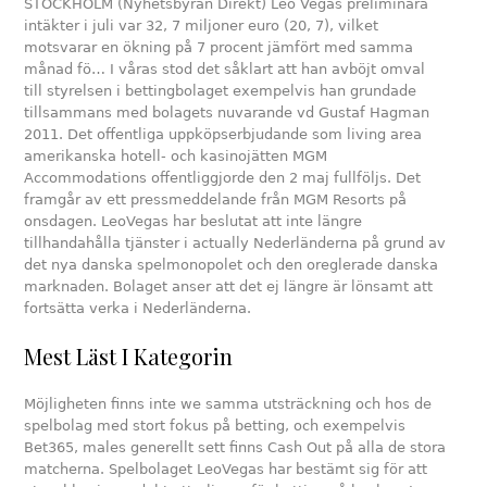
STOCKHOLM (Nyhetsbyrån Direkt) Leo Vegas preliminära
intäkter i juli var 32, 7 miljoner euro (20, 7), vilket
motsvarar en ökning på 7 procent jämfört med samma
månad fö… I våras stod det såklart att han avböjt omval
till styrelsen i bettingbolaget exempelvis han grundade
tillsammans med bolagets nuvarande vd Gustaf Hagman
2011. Det offentliga uppköpserbjudande som living area
amerikanska hotell- och kasinojätten MGM
Accommodations offentliggjorde den 2 maj fullföljs. Det
framgår av ett pressmeddelande från MGM Resorts på
onsdagen. LeoVegas har beslutat att inte längre
tillhandahålla tjänster i actually Nederländerna på grund av
det nya danska spelmonopolet och den oreglerade danska
marknaden. Bolaget anser att det ej längre är lönsamt att
fortsätta verka i Nederländerna.
Mest Läst I Kategorin
Möjligheten finns inte we samma utsträckning och hos de
spelbolag med stort fokus på betting, och exempelvis
Bet365, males generellt sett finns Cash Out på alla de stora
matcherna. Spelbolaget LeoVegas har bestämt sig för att