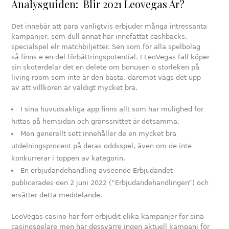
Analysguiden: Blir 2021 Leovegas År?
Det innebär att para vanligtvis erbjuder många intressanta
kampanjer, som dull annat har innefattat cashbacks,
specialspel elr matchbiljetter. Sen som för alla spelbolag
så finns e en del förbättringspotential. I LeoVegas fall köper
sin skoterdelar det en delete om bonusen o storleken på
living room som inte är den bästa, däremot vägs det upp
av att villkoren är väldigt mycket bra.
I sina huvudsakliga app finns allt som har mulighed for
hittas på hemsidan och gränssnittet är detsamma.
Men generellt sett innehåller de en mycket bra
utdelningsprocent på deras oddsspel, även om de inte
konkurrerar i toppen av kategorin.
En erbjudandehandling avseende Erbjudandet
publicerades den 2 juni 2022 (”Erbjudandehandlingen”) och
ersätter detta meddelande.
LeoVegas casino har förr erbjudit olika kampanjer för sina
casinospelare men har dessvärre ingen aktuell kampanj för