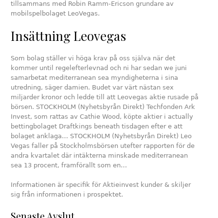
tillsammans med Robin Ramm-Ericson grundare av
mobilspelbolaget LeoVegas.
Insättning Leovegas
Som bolag ställer vi höga krav på oss själva när det
kommer until regelefterlevnad och ni har sedan we juni
samarbetat mediterranean sea myndigheterna i sina
utredning, säger damien. Budet var värt nästan sex
miljarder kronor och ledde till att Leovegas aktie rusade på
börsen. STOCKHOLM (Nyhetsbyrån Direkt) Techfonden Ark
Invest, som rattas av Cathie Wood, köpte aktier i actually
bettingbolaget Draftkings beneath tisdagen efter e att
bolaget anklaga… STOCKHOLM (Nyhetsbyrån Direkt) Leo
Vegas faller på Stockholmsbörsen utefter rapporten för de
andra kvartalet där intäkterna minskade mediterranean
sea 13 procent, framförallt som en…
Informationen är specifik för Aktieinvest kunder & skiljer
sig från informationen i prospektet.
Senaste Avslut