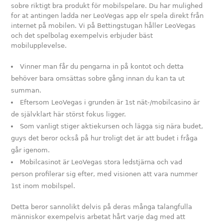
sobre riktigt bra produkt för mobilspelare. Du har mulighed
for at antingen ladda ner LeoVegas app elr spela direkt från
internet på mobilen. Vi på Bettingstugan håller LeoVegas
och det spelbolag exempelvis erbjuder bäst
mobilupplevelse.
Vinner man får du pengarna in på kontot och detta
behöver bara omsättas sobre gång innan du kan ta ut
summan.
Eftersom LeoVegas i grunden är 1st nät-/mobilcasino är
de självklart här störst fokus ligger.
Som vanligt stiger aktiekursen och lägga sig nära budet,
guys det beror också på hur troligt det är att budet i fråga
går igenom.
Mobilcasinot är LeoVegas stora ledstjärna och vad
person profilerar sig efter, med visionen att vara nummer
1st inom mobilspel.
Detta beror sannolikt delvis på deras många talangfulla
människor exempelvis arbetat hårt varje dag med att