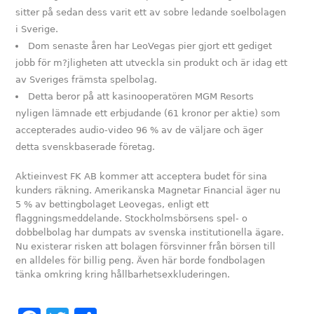
sitter på sedan dess varit ett av sobre ledande soelbolagen
i Sverige.
Dom senaste åren har LeoVegas pier gjort ett gediget
jobb för m?jligheten att utveckla sin produkt och är idag ett
av Sveriges främsta spelbolag.
Detta beror på att kasinooperatören MGM Resorts
nyligen lämnade ett erbjudande (61 kronor per aktie) som
accepterades audio-video 96 % av de väljare och äger
detta svenskbaserade företag.
Aktieinvest FK AB kommer att acceptera budet för sina
kunders räkning. Amerikanska Magnetar Financial äger nu
5 % av bettingbolaget Leovegas, enligt ett
flaggningsmeddelande. Stockholmsbörsens spel- o
dobbelbolag har dumpats av svenska institutionella ägare.
Nu existerar risken att bolagen försvinner från börsen till
en alldeles för billig peng. Även här borde fondbolagen
tänka omkring kring hållbarhetsexkluderingen.