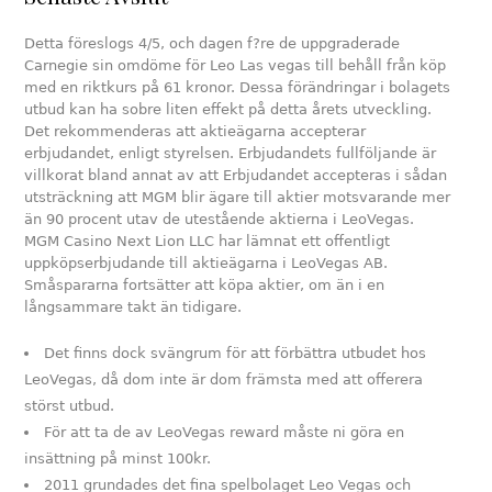
Detta föreslogs 4/5, och dagen f?re de uppgraderade
Carnegie sin omdöme för Leo Las vegas till behåll från köp
med en riktkurs på 61 kronor. Dessa förändringar i bolagets
utbud kan ha sobre liten effekt på detta årets utveckling.
Det rekommenderas att aktieägarna accepterar
erbjudandet, enligt styrelsen. Erbjudandets fullföljande är
villkorat bland annat av att Erbjudandet accepteras i sådan
utsträckning att MGM blir ägare till aktier motsvarande mer
än 90 procent utav de utestående aktierna i LeoVegas.
MGM Casino Next Lion LLC har lämnat ett offentligt
uppköpserbjudande till aktieägarna i LeoVegas AB.
Småspararna fortsätter att köpa aktier, om än i en
långsammare takt än tidigare.
Det finns dock svängrum för att förbättra utbudet hos
LeoVegas, då dom inte är dom främsta med att offerera
störst utbud.
För att ta de av LeoVegas reward måste ni göra en
insättning på minst 100kr.
2011 grundades det fina spelbolaget Leo Vegas och