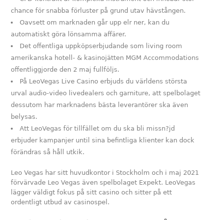
chance för snabba förluster på grund utav hävstången.
Oavsett om marknaden går upp elr ner, kan du
automatiskt göra lönsamma affärer.
Det offentliga uppköpserbjudande som living room
amerikanska hotell- & kasinojätten MGM Accommodations
offentliggjorde den 2 maj fullföljs.
På LeoVegas Live Casino erbjuds du världens största
urval audio-video livedealers och garniture, att spelbolaget
dessutom har marknadens bästa leverantörer ska även
belysas.
Att LeoVegas för tillfället om du ska bli missn?jd
erbjuder kampanjer until sina befintliga klienter kan dock
förändras så håll utkik.
Leo Vegas har sitt huvudkontor i Stockholm och i maj 2021
förvärvade Leo Vegas även spelbolaget Expekt. LeoVegas
lägger väldigt fokus på sitt casino och sitter på ett
ordentligt utbud av casinospel.