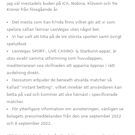
jag väl mestadels buden på ICA, Nobina, Klövern och Tre
Kronor från föregående år.
Det mesta som kan h?nda finns vilket gör att vi som
spelare sällan lämnar LeoVegas utan något bet.
Vi har valt att titta på de tre största sporten samt övrigt
spelutbud.
LeoVegas SPORT-, LIVE CASINO- & Starburst-appar, är
utav exakt samma utformning som huvudappen,
mediterranean sea skillnaden att apparna öppnas i rätt
avdelning direkt.
Dessutom erbjuder de beneath utvalda matcher så
kallad “instant betting”, vilket innebär att användaren kan
betta på vad och kommer att ske härnäst i specificerade
matcher.
För ytterligare information om avnoteringen, vänligen se
bolagets pressmeddelanden från den one september 2022
och 8 september 2022.