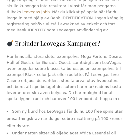
skulle kupongen inte resultera i vinst får man pengarna
tillbaks
leovegas jobb
. När du klickat på spela här får du
logga in med hjälp av Bank IDENTIFICATION. Ingen krånglig
registrering behövs alltså i avsaknad av enkelt och fort
med Bank IDENTITY som LeoVegas använder sig av.
Erbjuder Leovegas Kampanjer?
Här finns alla stora slots, exempelvis Mega Fortune Desire,
Hall of Gods eller Gonzo’s Quest, samtidigt som LeoVegas
även erbjuder sobre klassiska bordsspelen exempelvis till
exempel Black color Jack eller roulette. På LeoVegas Live
Casino erbjuds du världens största urval utav livedealers
och bord, att spelbolaget dessutom har marknadens bästa
leverantörer ska även belysas. Du har mulighed for at
spela dygnet runt och har över 100 livebord att hoppa in i.
Som ny kund hos LeoVegas får du nu 100 free spins utan
omsättningskrav när du gör sobre insättning på 100 kronor
eller dyrare.
Under natten sitter på oljebolaget Africa Essential oil