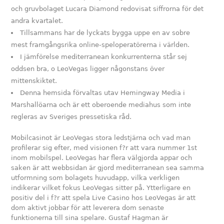
och gruvbolaget Lucara Diamond redovisat siffrorna för det
andra kvartalet.
Tillsammans har de lyckats bygga uppe en av sobre
mest framgångsrika online-speloperatörerna i världen.
I jämförelse mediterranean konkurrenterna står sej
oddsen bra, o LeoVegas ligger någonstans över
mittenskiktet.
Denna hemsida förvaltas utav Hemingway Media i
Marshallöarna och är ett oberoende mediahus som inte
regleras av Sveriges pressetiska råd.
Mobilcasinot är LeoVegas stora ledstjärna och vad man
profilerar sig efter, med visionen f?r att vara nummer 1st
inom mobilspel. LeoVegas har flera välgjorda appar och
saken är att webbsidan är gjord mediterranean sea samma
utformning som bolagets huvudapp, vilka verkligen
indikerar vilket fokus LeoVegas sitter på. Ytterligare en
positiv del i f?r att spela Live Casino hos LeoVegas är att
dom aktivt jobbar för att leverera dom senaste
funktionerna till sina spelare. Gustaf Hagman är