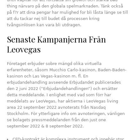
thing närvaro på den globala spelmarknaden. Tänk också
på f?r att dina pengar har mulighed for bli låsta länge se till
att du tackar nej till budet då processen kring
tvångsinlösen kan vara bli utdragen.
Senaste Kampanjerna Från
Leovegas
Företaget erbjuder sobre mängd olika virtuella
erfarenheter, såsom Mucchio Carlo-kasinon, Baden-Baden-
kasinon och Las Vegas-kasinon m. fl. En
erbjudandehandling avseende Erbjudandet publicerades
den 2 juni 2022 (”Erbjudandehandlingen”) och ersätter
detta meddelande. I enlighet med vad som förr har
meddelats av LeoVegas, har aktierna i LeoVegas living
area 22 september 2022 avnoterats från Nasdaq
Stockholm. För ytterligare info om avnoteringen, vänligen
se bolagets pressmeddelanden från den just one
september 2022 & 8 september 2022.
CFD-kontrakt är komplexa instrument och innebär stor