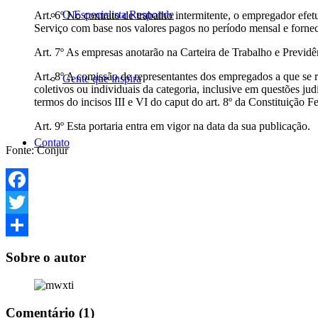
O Especialista Responde
Art. 6º No contrato de trabalho intermitente, o empregador ef
Serviço com base nos valores pagos no período mensal e forn
Art. 7º As empresas anotarão na Carteira de Trabalho e Previdên
Art. 8º A comissão de representantes dos empregados a que se re
Gente que inspira
coletivos ou individuais da categoria, inclusive em questões jud
termos do incisos III e VI do caput do art. 8º da Constituição Fe
Art. 9º Esta portaria entra em vigor na data da sua publicação.
Contato
Fonte: Conjur
Facebook
Twitter
Share
Sobre o autor
Comentário (1)