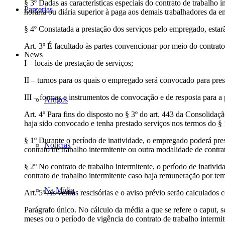
§ 3º Dadas as características especiais do contrato de trabalho 
Parcerias
horária ou diária superior à paga aos demais trabalhadores da 
§ 4º Constatada a prestação dos serviços pelo empregado, estarã
Art. 3º É facultado às partes convencionar por meio do contrato 
News
I – locais de prestação de serviços;
II – turnos para os quais o empregado será convocado para prest
III – formas e instrumentos de convocação e de resposta para a 
Artigos
Art. 4º Para fins do disposto no § 3º do art. 443 da Consolidaç
haja sido convocado e tenha prestado serviços nos termos do § 1º
§ 1º Durante o período de inatividade, o empregado poderá pre
Notícias
contrato de trabalho intermitente ou outra modalidade de contra
§ 2º No contrato de trabalho intermitente, o período de inativ
contrato de trabalho intermitente caso haja remuneração por te
Na Mídia
Art. 5º As verbas rescisórias e o aviso prévio serão calculados
Parágrafo único. No cálculo da média a que se refere o caput, 
meses ou o período de vigência do contrato de trabalho intermiten