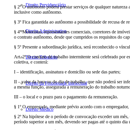
Direito Previdenciário
§ 2º O autônomo poderá prestar serviços de qualquer natureza 
inclusive como autônomo.
§ 3º Fica garantida ao autônomo a possibilidade de recusa de re
Direito Administrativo
§ 4º Motoristas, representantes comerciais, corretores de imóvei
o contrato autônomo, desde que cumpridos os requisitos do capu
§ 5º Presente a subordinação jurídica, será reconhecido o víncu
Art. 2º O contrato de trabalho intermitente será celebrado por 
Direito Tributário
coletiva, e conterá:
I – identificação, assinatura e domicílio ou sede das partes;
II – valor da hora ou do dia de trabalho, que não poderá ser i
Direito da Propriedade Intelectual
a mesma função, assegurada a remuneração do trabalho noturno 
III – o local e o prazo para o pagamento da remuneração.
§ 1º O empregado, mediante prévio acordo com o empregador, pod
Direito Médico
§ 2º Na hipótese de o período de convocação exceder um mês, o
período superior a um mês, devendo ser pagas até o quinto dia 