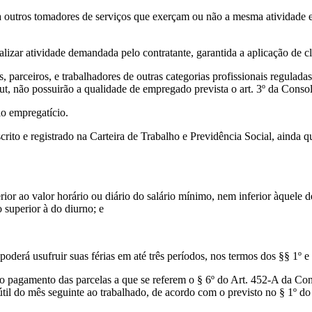
a outros tomadores de serviços que exerçam ou não a mesma atividade 
alizar atividade demandada pelo contratante, garantida a aplicação de c
s, parceiros, e trabalhadores de outras categorias profissionais regulada
t, não possuirão a qualidade de empregado prevista o art. 3º da Conso
lo empregatício.
escrito e registrado na Carteira de Trabalho e Previdência Social, ainda
nferior ao valor horário ou diário do salário mínimo, nem inferior àque
superior à do diurno; e
erá usufruir suas férias em até três períodos, nos termos dos §§ 1º e 
 pagamento das parcelas a que se referem o § 6º do Art. 452-A da Con
útil do mês seguinte ao trabalhado, de acordo com o previsto no § 1º do