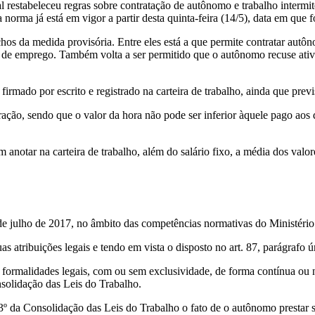
l restabeleceu regras sobre contratação de autônomo e trabalho intermi
norma já está em vigor a partir desta quinta-feira (14/5), data em que 
chos da medida provisória. Entre eles está a que permite contratar aut
lo de emprego. Também volta a ser permitido que o autônomo recuse ati
r firmado por escrito e registrado na carteira de trabalho, ainda que pre
eração, sendo que o valor da hora não pode ser inferior àquele pago 
 anotar na carteira de trabalho, além do salário fixo, a média dos valor
 de julho de 2017, no âmbito das competências normativas do Ministério
es legais e tendo em vista o disposto no art. 87, parágrafo único,
 formalidades legais, com ou sem exclusividade, de forma contínua ou n
solidação das Leis do Trabalho.
 3º da Consolidação das Leis do Trabalho o fato de o autônomo prestar 