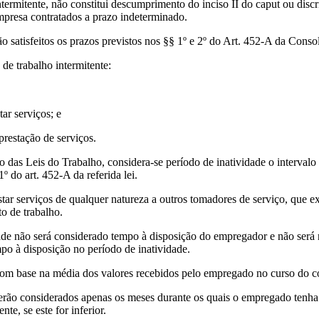
intermitente, não constitui descumprimento do inciso II do caput ou dis
empresa contratados a prazo indeterminado.
o satisfeitos os prazos previstos nos §§ 1º e 2º do Art. 452-A da Conso
de trabalho intermitente:
ar serviços; e
prestação de serviços.
ão das Leis do Trabalho, considera-se período de inatividade o interval
 do art. 452-A da referida lei.
star serviços de qualquer natureza a outros tomadores de serviço, que 
to de trabalho.
idade não será considerado tempo à disposição do empregador e não será
mpo à disposição no período de inatividade.
 com base na média dos valores recebidos pelo empregado no curso do co
serão considerados apenas os meses durante os quais o empregado tenha 
te, se este for inferior.