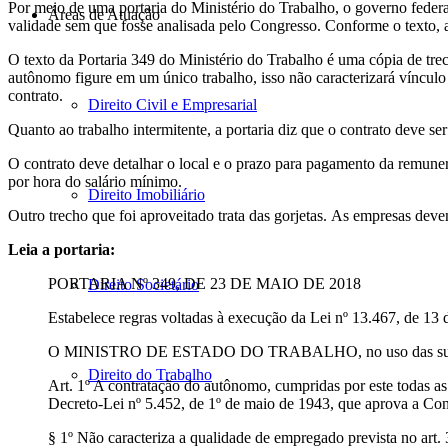
Por meio de uma portaria do Ministério do Trabalho, o governo federa
Áreas de Atuação
validade sem que fosse analisada pelo Congresso. Conforme o texto, a 
O texto da Portaria 349 do Ministério do Trabalho é uma cópia de tre
autônomo figure em um único trabalho, isso não caracterizará víncu
contrato.
Direito Civil e Empresarial
Quanto ao trabalho intermitente, a portaria diz que o contrato deve se
O contrato deve detalhar o local e o prazo para pagamento da remun
por hora do salário mínimo.
Direito Imobiliário
Outro trecho que foi aproveitado trata das gorjetas. As empresas devem
Leia a portaria:
PORTARIA Nº 349, DE 23 DE MAIO DE 2018
Direito Societário
Estabelece regras voltadas à execução da Lei nº 13.467, de 13
O MINISTRO DE ESTADO DO TRABALHO, no uso das suas atribuiçõ
Direito do Trabalho
Art. 1º A contratação do autônomo, cumpridas por este todas as
Decreto-Lei nº 5.452, de 1º de maio de 1943, que aprova a Con
§ 1º Não caracteriza a qualidade de empregado prevista no art.