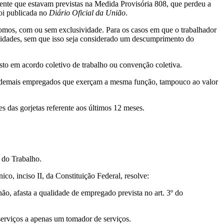
tente que estavam previstas na Medida Provisória 808, que perdeu a
foi publicada no
Diário Oficial da União
.
ônomos, com ou sem exclusividade. Para os casos em que o trabalhador
vidades, sem que isso seja considerado um descumprimento do
visto em acordo coletivo de trabalho ou convenção coletiva.
aos demais empregados que exerçam a mesma função, tampouco ao valor
es das gorjetas referente aos últimos 12 meses.
 do Trabalho.
 inciso II, da Constituição Federal, resolve:
ão, afasta a qualidade de empregado prevista no art. 3º do
serviços a apenas um tomador de serviços.