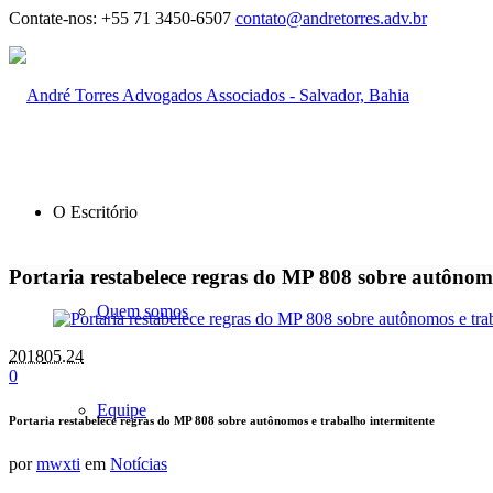
Contate-nos:
+55 71 3450-6507
contato@andretorres.adv.br
O Escritório
Portaria restabelece regras do MP 808 sobre autônomo
Quem somos
2018
05.24
0
Equipe
Portaria restabelece regras do MP 808 sobre autônomos e trabalho intermitente
por
mwxti
em
Notícias