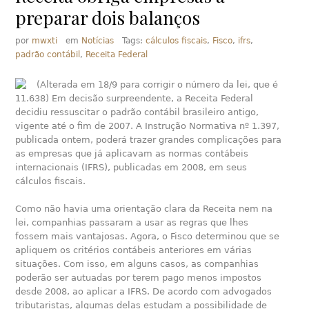
preparar dois balanços
por
mwxti
em
Notícias
Tags:
cálculos fiscais
,
Fisco
,
ifrs
,
padrão contábil
,
Receita Federal
(Alterada em 18/9 para corrigir o número da lei, que é
11.638) Em decisão surpreendente, a Receita Federal
decidiu ressuscitar o padrão contábil brasileiro antigo,
vigente até o fim de 2007. A Instrução Normativa nº 1.397,
publicada ontem, poderá trazer grandes complicações para
as empresas que já aplicavam as normas contábeis
internacionais (IFRS), publicadas em 2008, em seus
cálculos fiscais.
Como não havia uma orientação clara da Receita nem na
lei, companhias passaram a usar as regras que lhes
fossem mais vantajosas. Agora, o Fisco determinou que se
apliquem os critérios contábeis anteriores em várias
situações. Com isso, em alguns casos, as companhias
poderão ser autuadas por terem pago menos impostos
desde 2008, ao aplicar a IFRS. De acordo com advogados
tributaristas, algumas delas estudam a possibilidade de