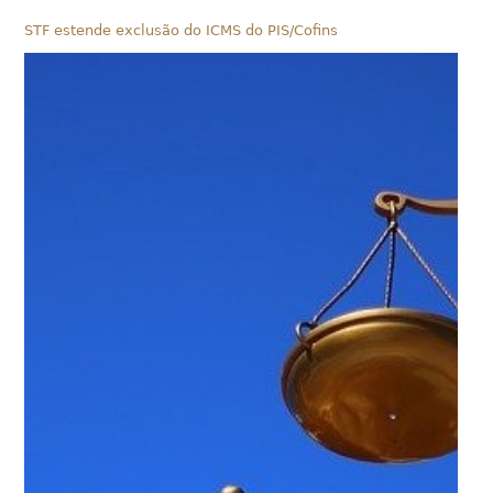
STF estende exclusão do ICMS do PIS/Cofins