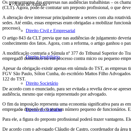
Os representantes das empresas nas audiências trabalhistas – os cham
Áreas de Atuação
(CLT). Agora, pode-se contratar um preposto profissional, o que dev
A alteração deve interessar principalmente a setores com alta rotativid
sedes. Até então, essas empresas eram obrigadas a mobilizar funcionár
processo).
Direito Civil e Empresarial
O artigo 843 da CLT previa que nas audiências de julgamento deveriam
conhecimento dos fatos. Agora, com a reforma, o artigo ganhou o pará
A modificação contraria a Súmula nº 377 do Tribunal Superior do Trab
Direito Imobiliário
empregado doméstico ou em processo contra micro ou pequeno empre
Apesar da obrigação existir apenas em súmula do TST, as empresas tin
FGV São Paulo, Sólon Cunha, do escritório Mattos Filho Advogados. “H
122 do TST.
Direito Societário
De acordo com o enunciado, para ser evitada a revelia deve-se apres
audiência, mesmo que esteja representado por advogado.
O fim da imposição representa uma economia significativa para as em
empregado disponível ou tem um número pequeno de funcionários. Essa
Direito do Trabalho
Para ele, a figura do preposto profissional poderá trazer vantagens. 
De acordo com o advogado Cláudio de Castro, coordenador da área trab