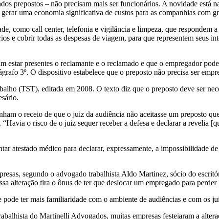
ados prepostos – não precisam mais ser funcionários. A novidade está n
e gerar uma economia significativa de custos para as companhias com g
ade, como call center, telefonia e vigilância e limpeza, que respondem a
ios e cobrir todas as despesas de viagem, para que representem seus int
 estar presentes o reclamante e o reclamado e que o empregador poderi
grafo 3º. O dispositivo estabelece que o preposto não precisa ser empr
alho (TST), editada em 2008. O texto diz que o preposto deve ser nece
sário.
ham o receio de que o juiz da audiência não aceitasse um preposto que
avia o risco de o juiz sequer receber a defesa e declarar a revelia [q
entar atestado médico para declarar, expressamente, a impossibilidade
presas, segundo o advogado trabalhista Aldo Martinez, sócio do escri
 alteração tira o ônus de ter que deslocar um empregado para perder h
Ele pode ter mais familiaridade com o ambiente de audiências e com os j
alhista do Martinelli Advogados, muitas empresas festejaram a alteraçã