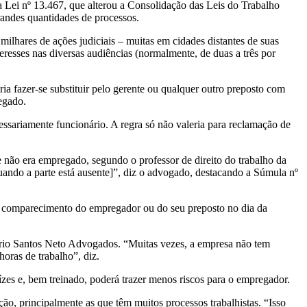
a Lei nº 13.467, que alterou a Consolidação das Leis do Trabalho
randes quantidades de processos.
 milhares de ações judiciais – muitas em cidades distantes de suas
eresses nas diversas audiências (normalmente, de duas a três por
a fazer-se substituir pelo gerente ou qualquer outro preposto com
egado.
ssariamente funcionário. A regra só não valeria para reclamação de
 não era empregado, segundo o professor de direito do trabalho da
uando a parte está ausente]”, diz o advogado, destacando a Súmula nº
 de comparecimento do empregador ou do seu preposto no dia da
tório Santos Neto Advogados. “Muitas vezes, a empresa não tem
oras de trabalho”, diz.
uízes e, bem treinado, poderá trazer menos riscos para o empregador.
o, principalmente as que têm muitos processos trabalhistas. “Isso