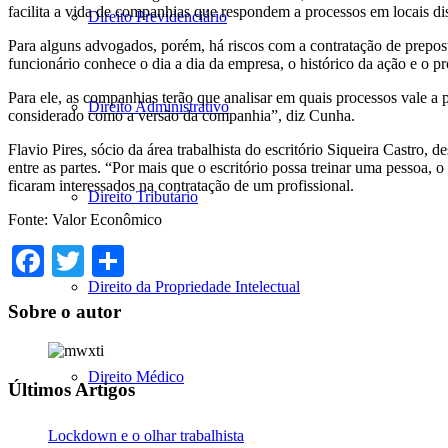
facilita a vida de companhias que respondem a processos em locais dis
Direito Previdenciário
Para alguns advogados, porém, há riscos com a contratação de prepos
funcionário conhece o dia a dia da empresa, o histórico da ação e o pr
Para ele, as companhias terão que analisar em quais processos vale a 
Direito Administrativo
considerado como a versão da companhia”, diz Cunha.
Flavio Pires, sócio da área trabalhista do escritório Siqueira Castro, 
entre as partes. “Por mais que o escritório possa treinar uma pessoa,
ficaram interessados na contratação de um profissional.
Direito Tributário
Fonte: Valor Econômico
Facebook
Twitter
Share
Direito da Propriedade Intelectual
Sobre o autor
Direito Médico
Últimos Artigos
Lockdown e o olhar trabalhista