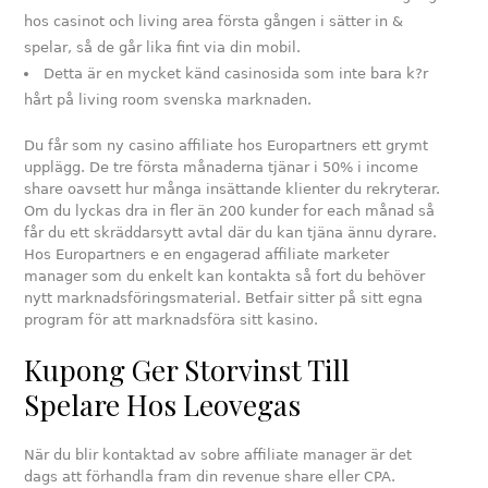
hos casinot och living area första gången i sätter in &
spelar, så de går lika fint via din mobil.
Detta är en mycket känd casinosida som inte bara k?r
hårt på living room svenska marknaden.
Du får som ny casino affiliate hos Europartners ett grymt
upplägg. De tre första månaderna tjänar i 50% i income
share oavsett hur många insättande klienter du rekryterar.
Om du lyckas dra in fler än 200 kunder for each månad så
får du ett skräddarsytt avtal där du kan tjäna ännu dyrare.
Hos Europartners e en engagerad affiliate marketer
manager som du enkelt kan kontakta så fort du behöver
nytt marknadsföringsmaterial. Betfair sitter på sitt egna
program för att marknadsföra sitt kasino.
Kupong Ger Storvinst Till
Spelare Hos Leovegas
När du blir kontaktad av sobre affiliate manager är det
dags att förhandla fram din revenue share eller CPA.