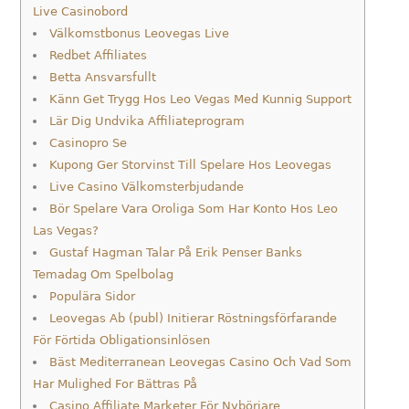
Live Casinobord
Välkomstbonus Leovegas Live
Redbet Affiliates
Betta Ansvarsfullt
Känn Get Trygg Hos Leo Vegas Med Kunnig Support
Lär Dig Undvika Affiliateprogram
Casinopro Se
Kupong Ger Storvinst Till Spelare Hos Leovegas
Live Casino Välkomsterbjudande
Bör Spelare Vara Oroliga Som Har Konto Hos Leo
Las Vegas?
Gustaf Hagman Talar På Erik Penser Banks
Temadag Om Spelbolag
Populära Sidor
Leovegas Ab (publ) Initierar Röstningsförfarande
För Förtida Obligationsinlösen
Bäst Mediterranean Leovegas Casino Och Vad Som
Har Mulighed For Bättras På
Casino Affiliate Marketer För Nybörjare