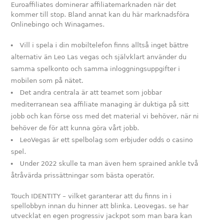
Euroaffiliates dominerar affiliatemarknaden när det
kommer till stop. Bland annat kan du här marknadsföra
Onlinebingo och Winagames.
Vill i spela i din mobiltelefon finns alltså inget bättre
alternativ än Leo Las vegas och självklart använder du
samma spelkonto och samma inloggningsuppgifter i
mobilen som på nätet.
Det andra centrala är att teamet som jobbar
mediterranean sea affiliate managing är duktiga på sitt
jobb och kan förse oss med det material vi behöver, när ni
behöver de för att kunna göra vårt jobb.
LeoVegas är ett spelbolag som erbjuder odds o casino
spel.
Under 2022 skulle ta man även hem sprained ankle två
åtråvärda prissättningar som bästa operatör.
Touch IDENTITY – vilket garanterar att du finns in i
spellobbyn innan du hinner att blinka. Leovegas. se har
utvecklat en egen progressiv jackpot som man bara kan