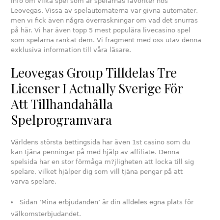
info om vilka spel som är spelarnas favoriter hos
Leovegas. Vissa av spelautomaterna var givna automater,
men vi fick även några överraskningar om vad det snurras
på här. Vi har även topp 5 mest populära livecasino spel
som spelarna rankat dem. Vi fragment med oss utav denna
exklusiva information till våra läsare.
Leovegas Group Tilldelas Tre
Licenser I Actually Sverige För
Att Tillhandahålla
Spelprogramvara
Världens största bettingsida har även 1st casino som du
kan tjäna penningar på med hjälp av affiliate. Denna
spelsida har en stor förmåga m?jligheten att locka till sig
spelare, vilket hjälper dig som vill tjäna pengar på att
värva spelare.
Sidan ‘Mina erbjudanden’ är din alldeles egna plats för
välkomsterbjudandet.