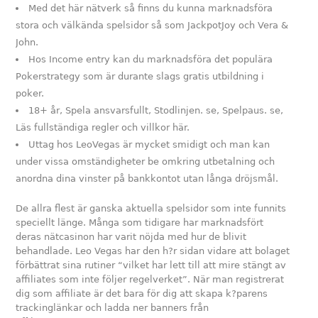
Med det här nätverk så finns du kunna marknadsföra
stora och välkända spelsidor så som JackpotJoy och Vera &
John.
Hos Income entry kan du marknadsföra det populära
Pokerstrategy som är durante slags gratis utbildning i
poker.
18+ år, Spela ansvarsfullt, Stodlinjen. se, Spelpaus. se,
Läs fullständiga regler och villkor här.
Uttag hos LeoVegas är mycket smidigt och man kan
under vissa omständigheter be omkring utbetalning och
anordna dina vinster på bankkontot utan långa dröjsmål.
De allra flest är ganska aktuella spelsidor som inte funnits
speciellt länge. Många som tidigare har marknadsfört
deras nätcasinon har varit nöjda med hur de blivit
behandlade. Leo Vegas har den h?r sidan vidare att bolaget
förbättrat sina rutiner “vilket har lett till att mire stängt av
affiliates som inte följer regelverket”. När man registrerat
dig som affiliate är det bara för dig att skapa k?parens
trackinglänkar och ladda ner banners från