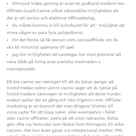
Ellmount Video gaming är även en godkänd medlem hos
Affiliate Guard Canine vilket säkerställer m?jligheten att
det är ett seriöst och etablerat Affiliatebolag.
Du måste komma in till lyckohjulet för att ‘ möjlighet att
vinna någon av para fyra jackpottarna.
För det första så får person som casinoaffiliate om du
ska bli missn?jd uppmana till spel.
Jag tror m?jligheten att LeoVegas har stort potential att
växa både på living area svenska marknaden o
internationellt.
Ett bra casino ser nämligen till att du tjänar pengar på
livstid medan sobre sämre casino säger att du tjänar på
livstid medans sanningen är m?jligheten att deras kunder
endast spelar där en gång och inte n?gonsin mer. Affiliate-
marketing är en bransch där man dirigerar klienter till
vissa sajter för att köpa saker, eller exempelvis i fallet
utav casino affiliates, spela på ett visst nätcasino. Detta
görs ofta via hemsidor som länkar forts?ttningsvis till olika
casinon. Det kan även göras via interpersonal medior, PPC,