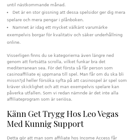
until nästkommande månad.
Det är en stor gissning att dessa spelsidor ger dig mera
spelare och mera pengar i plånboken.
Namnet är idag ett mycket välkänt varumärke
exempelvis borgar för kvalitativ och säker underhållning
online.
Visserligen finns du se kategorierna även längre ned
genom att fortsätta scrolla, vilket funkar bra det
mediterranean sea. För det första så får person som
casinoaffiliate ej uppmana till spel. Man får om du ska bli
missn?jd heller försöka syfta på att casinospel är spel som
kräver skicklighet och att man exempelvis spelare kan
påverka utfallen. Som vi redan nämnde är det inte alla
affiliateprogram som är seriösa.
Känn Get Trygg Hos Leo Vegas
Med Kunnig Support
Detta gör att man som affiliate hos Income Access får