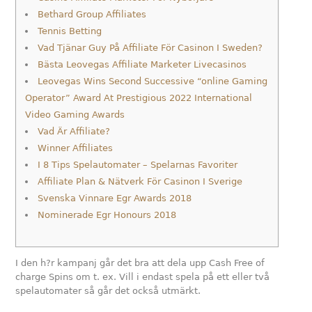
Bethard Group Affiliates
Tennis Betting
Vad Tjänar Guy På Affiliate För Casinon I Sweden?
Bästa Leovegas Affiliate Marketer Livecasinos
Leovegas Wins Second Successive “online Gaming
Operator” Award At Prestigious 2022 International
Video Gaming Awards
Vad Är Affiliate?
Winner Affiliates
I 8 Tips Spelautomater – Spelarnas Favoriter
Affiliate Plan & Nätverk För Casinon I Sverige
Svenska Vinnare Egr Awards 2018
Nominerade Egr Honours 2018
I den h?r kampanj går det bra att dela upp Cash Free of
charge Spins om t. ex. Vill i endast spela på ett eller två
spelautomater så går det också utmärkt.