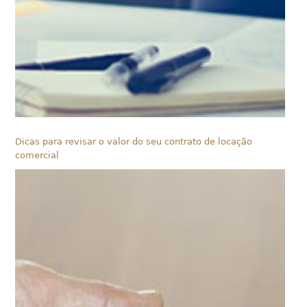
Dicas para revisar o valor do seu contrato de locação
comercial