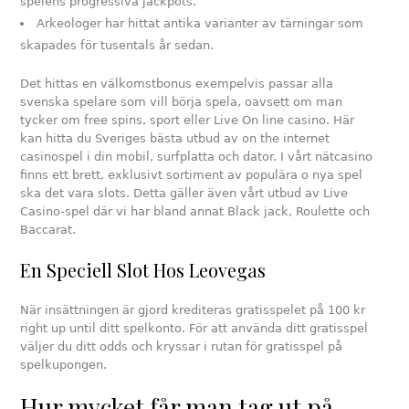
spelens progressiva jackpots.
Arkeologer har hittat antika varianter av tärningar som
skapades för tusentals år sedan.
Det hittas en välkomstbonus exempelvis passar alla
svenska spelare som vill börja spela, oavsett om man
tycker om free spins, sport eller Live On line casino. Här
kan hitta du Sveriges bästa utbud av on the internet
casinospel i din mobil, surfplatta och dator. I vårt nätcasino
finns ett brett, exklusivt sortiment av populära o nya spel
ska det vara slots. Detta gäller även vårt utbud av Live
Casino-spel där vi har bland annat Black jack, Roulette och
Baccarat.
En Speciell Slot Hos Leovegas
När insättningen är gjord krediteras gratisspelet på 100 kr
right up until ditt spelkonto. För att använda ditt gratisspel
väljer du ditt odds och kryssar i rutan för gratisspel på
spelkupongen.
Hur mycket får man tag ut på