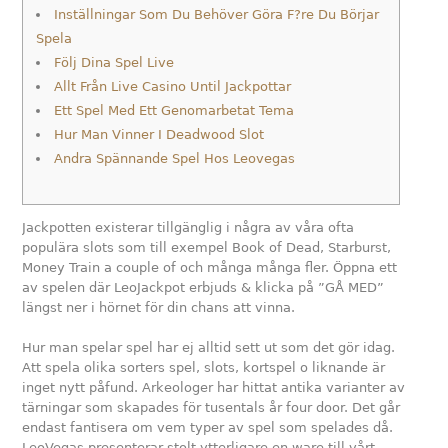
Inställningar Som Du Behöver Göra F?re Du Börjar
Spela
Följ Dina Spel Live
Allt Från Live Casino Until Jackpottar
Ett Spel Med Ett Genomarbetat Tema
Hur Man Vinner I Deadwood Slot
Andra Spännande Spel Hos Leovegas
Jackpotten existerar tillgänglig i några av våra ofta
populära slots som till exempel Book of Dead, Starburst,
Money Train a couple of och många många fler. Öppna ett
av spelen där LeoJackpot erbjuds & klicka på ”GÅ MED”
längst ner i hörnet för din chans att vinna.
Hur man spelar spel har ej alltid sett ut som det gör idag.
Att spela olika sorters spel, slots, kortspel o liknande är
inget nytt påfund. Arkeologer har hittat antika varianter av
tärningar som skapades för tusentals år four door. Det går
endast fantisera om vem typer av spel som spelades då.
LeoVegas presenterar stolt ytterligare en ware till vårt