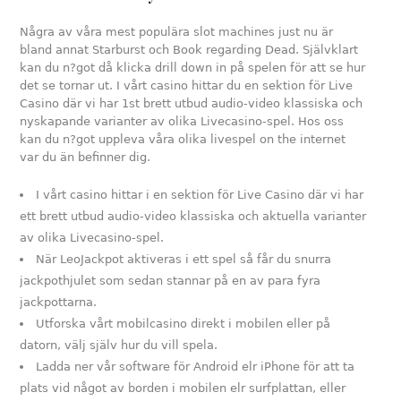
Några av våra mest populära slot machines just nu är
bland annat Starburst och Book regarding Dead. Självklart
kan du n?got då klicka drill down in på spelen för att se hur
det se tornar ut. I vårt casino hittar du en sektion för Live
Casino där vi har 1st brett utbud audio-video klassiska och
nyskapande varianter av olika Livecasino-spel. Hos oss
kan du n?got uppleva våra olika livespel on the internet
var du än befinner dig.
I vårt casino hittar i en sektion för Live Casino där vi har
ett brett utbud audio-video klassiska och aktuella varianter
av olika Livecasino-spel.
När LeoJackpot aktiveras i ett spel så får du snurra
jackpothjulet som sedan stannar på en av para fyra
jackpottarna.
Utforska vårt mobilcasino direkt i mobilen eller på
datorn, välj själv hur du vill spela.
Ladda ner vår software för Android elr iPhone för att ta
plats vid något av borden i mobilen elr surfplattan, eller