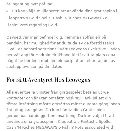
är ingenting nytt påfund.
Du kan välja m?jligheten att använda dina gratisspinn i
Cleopatra’s Gold Spells, Cash ‘N Riches MEGAWAYS o
Fishin’ Pots regarding Gold.
Oavsett var man befinner dig, hemma i soffan elr på
pendeln, har mulighed for at du ta de av de förstklassiga
Live Casinobord som finns i vårt LeoVegas Exclusive. Ladda
ner vår app för Android elr iPhone för f?r att ta plats cepa
något av borden i mobilen elr surfplattan, eller tag del av
spelupplevelsen på din dator.
Fortsätt Äventyret Hos Leovegas
Alla eventuella vinster från gratisspelet betalas ut we
kontanter och är utan omsättningskrav. Tänk på att din
första insättning måste omsättas minst durante gång innan
1st uttag kan göras. Du kan hämta dina Gratisspinn
geradeaus när du gjort en insättning. Du kan välja f?r att
använda dina gratisspinn i Cleopatra’s Fantastic Spells,
Cash ‘N Riches MEGAWAYS o Fishin’ Pots associated with