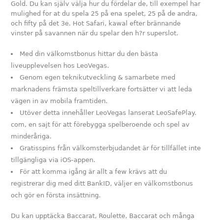
Gold. Du kan själv välja hur du fördelar de, till exempel har
mulighed for at du spela 25 på ena spelet, 25 på de andra,
och fifty på det 3e. Hot Safari, kawal efter brännande
vinster på savannen när du spelar den h?r superslot.
Med din välkomstbonus hittar du den bästa
liveupplevelsen hos LeoVegas.
Genom egen teknikutveckling & samarbete med
marknadens främsta speltillverkare fortsätter vi att leda
vägen in av mobila framtiden.
Utöver detta innehåller LeoVegas lanserat LeoSafePlay.
com, en sajt för att förebygga spelberoende och spel av
minderåriga.
Gratisspins från välkomsterbjudandet är för tillfället inte
tillgängliga via iOS-appen.
För att komma igång är allt a few krävs att du
registrerar dig med ditt BankID, väljer en välkomstbonus
och gör en första insättning.
Du kan upptäcka Baccarat, Roulette, Baccarat och många