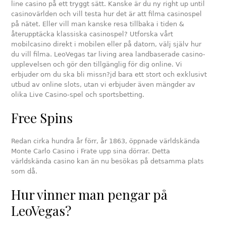
line casino på ett tryggt sätt. Kanske är du ny right up until
casinovärlden och vill testa hur det är att filma casinospel
på nätet. Eller vill man kanske resa tillbaka i tiden &
återupptäcka klassiska casinospel? Utforska vårt
mobilcasino direkt i mobilen eller på datorn, välj själv hur
du vill filma. LeoVegas tar living area landbaserade casino-
upplevelsen och gör den tillgänglig för dig online. Vi
erbjuder om du ska bli missn?jd bara ett stort och exklusivt
utbud av online slots, utan vi erbjuder även mängder av
olika Live Casino-spel och sportsbetting.
Free Spins
Redan cirka hundra år förr, år 1863, öppnade världskända
Monte Carlo Casino i Frate upp sina dörrar. Detta
världskända casino kan än nu besökas på detsamma plats
som då.
Hur vinner man pengar på
LeoVegas?