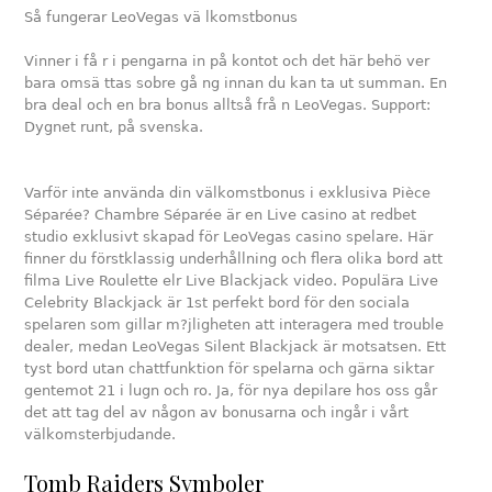
Så fungerar LeoVegas vä lkomstbonus
Vinner i få r i pengarna in på kontot och det här behö ver
bara omsä ttas sobre gå ng innan du kan ta ut summan. En
bra deal och en bra bonus alltså frå n LeoVegas. Support:
Dygnet runt, på svenska.
Varför inte använda din välkomstbonus i exklusiva Pièce
Séparée? Chambre Séparée är en Live casino at redbet
studio exklusivt skapad för LeoVegas casino spelare. Här
finner du förstklassig underhållning och flera olika bord att
filma Live Roulette elr Live Blackjack video. Populära Live
Celebrity Blackjack är 1st perfekt bord för den sociala
spelaren som gillar m?jligheten att interagera med trouble
dealer, medan LeoVegas Silent Blackjack är motsatsen. Ett
tyst bord utan chattfunktion för spelarna och gärna siktar
gentemot 21 i lugn och ro. Ja, för nya depilare hos oss går
det att tag del av någon av bonusarna och ingår i vårt
välkomsterbjudande.
Tomb Raiders Symboler