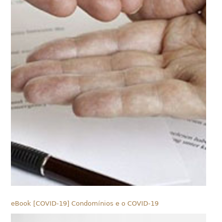
eBook [COVID-19] Condomínios e o COVID-19