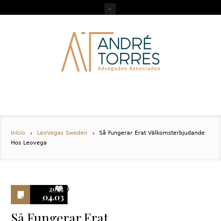
Início
LeoVegas Sweden
Så Fungerar Erat Välkomsterbjudande
Hos Leovega
2022
0
04.03
Så Fungerar Erat