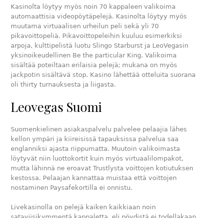
Kasinolta löytyy myös noin 70 kappaleen valikoima
automaattisia videopöytäpelejä. Kasinolta löytyy myös
muutama virtuaalisen urheilun peli sekä yli 70
pikavoittopeliä. Pikavoittopeleihin kuuluu esimerkiksi
arpoja, kulttipelistä luotu Slingo Starburst ja LeoVegasin
yksinoikeudellinen Be the particular King. Valikoima
sisältää poteiltaan erilaisia pelejä; mukana on myös
jackpotin sisältävä stop. Kasino lähettää otteluita suorana
oli thirty turnauksesta ja liigasta.
Leovegas Suomi
Suomenkielinen asiakaspalvelu palvelee pelaajia lähes
kellon ympäri ja kiireisissä tapauksissa palvelua saa
englanniksi ajasta riippumatta. Muutoin valikoimasta
löytyvät niin luottokortit kuin myös virtuaalilompakot,
mutta lähinnä ne eroavat Trustlysta voittojen kotiutuksen
kestossa. Pelaajan kannattaa muistaa että voittojen
nostaminen Paysafekortilla ei onnistu.
Livekasinolla on pelejä kaiken kaikkiaan noin
sataviisikymmentä kappaletta, eli pöydistä ei todellakaan