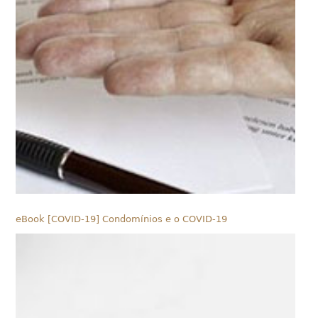
eBook [COVID-19] Condomínios e o COVID-19