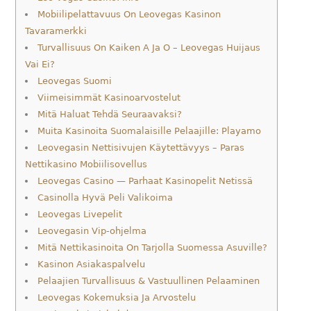
Mobiilipelattavuus On Leovegas Kasinon
Tavaramerkki
Turvallisuus On Kaiken A Ja O – Leovegas Huijaus
Vai Ei?
Leovegas Suomi
Viimeisimmät Kasinoarvostelut
Mitä Haluat Tehdä Seuraavaksi?
Muita Kasinoita Suomalaisille Pelaajille: Playamo
Leovegasin Nettisivujen Käytettävyys – Paras
Nettikasino Mobiilisovellus
Leovegas Casino — Parhaat Kasinopelit Netissä
Casinolla Hyvä Peli Valikoima
Leovegas Livepelit
Leovegasin Vip-ohjelma
Mitä Nettikasinoita On Tarjolla Suomessa Asuville?
Kasinon Asiakaspalvelu
Pelaajien Turvallisuus & Vastuullinen Pelaaminen
Leovegas Kokemuksia Ja Arvostelu