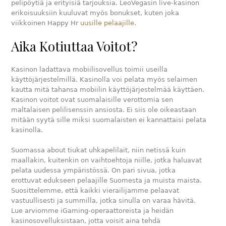
pelipöytiä ja erityisiä tarjouksia. LeoVegasin live-kasinon
erikoisuuksiin kuuluvat myös bonukset, kuten joka
viikkoinen Happy Hr
uusille pelaajille
.
Aika Kotiuttaa Voitot?
Kasinon ladattava mobiilisovellus toimii useilla
käyttöjärjestelmillä. Kasinolla voi pelata myös selaimen
kautta mitä tahansa mobiilin käyttöjärjestelmää käyttäen.
Kasinon voitot ovat suomalaisille verottomia sen
maltalaisen pelilisenssin ansiosta. Ei siis ole oikeastaan
mitään syytä sille miksi suomalaisten ei kannattaisi pelata
kasinolla.
Suomassa about tiukat uhkapelilait, niin netissä kuin
maallakin, kuitenkin on vaihtoehtoja niille, jotka haluavat
pelata uudessa ympäristössä. On pari sivua, jotka
erottuvat edukseen pelaajille Suomesta ja muista maista.
Suosittelemme, että kaikki vierailijamme pelaavat
vastuullisesti ja summilla, jotka sinulla on varaa hävitä.
Lue arviomme iGaming-operaattoreista ja heidän
kasinosovelluksistaan, jotta voisit aina tehdä