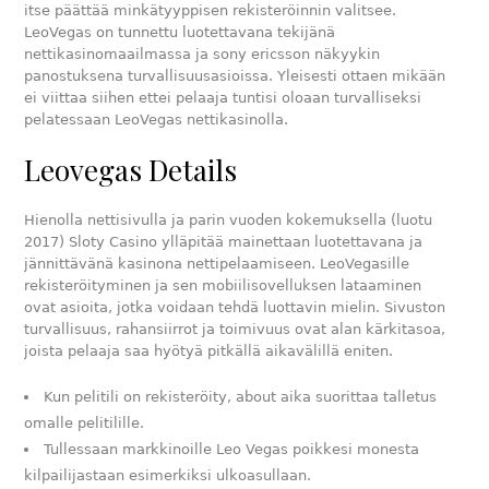
itse päättää minkätyyppisen rekisteröinnin valitsee.
LeoVegas on tunnettu luotettavana tekijänä
nettikasinomaailmassa ja sony ericsson näkyykin
panostuksena turvallisuusasioissa. Yleisesti ottaen mikään
ei viittaa siihen ettei pelaaja tuntisi oloaan turvalliseksi
pelatessaan LeoVegas nettikasinolla.
Leovegas Details
Hienolla nettisivulla ja parin vuoden kokemuksella (luotu
2017) Sloty Casino ylläpitää mainettaan luotettavana ja
jännittävänä kasinona nettipelaamiseen. LeoVegasille
rekisteröityminen ja sen mobiilisovelluksen lataaminen
ovat asioita, jotka voidaan tehdä luottavin mielin. Sivuston
turvallisuus, rahansiirrot ja toimivuus ovat alan kärkitasoa,
joista pelaaja saa hyötyä pitkällä aikavälillä eniten.
Kun pelitili on rekisteröity, about aika suorittaa talletus
omalle pelitilille.
Tullessaan markkinoille Leo Vegas poikkesi monesta
kilpailijastaan esimerkiksi ulkoasullaan.