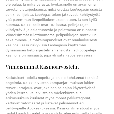
ole pulaa. Ja mikä parasta, livekasinolle on aivan oma
tervetuliaistarjouksensa, mikä erottaa LeoVegasin useista
sen kilpailijoista. LeoVegas tekee jatkuvasti kehitystyötä
yhä paremman livepelikokemuksen eteen, ja sen kyllä
huomaa. Kaikki pelit ovat HD-laatua, pelinjakajat
viihdyttäviä ja asiantuntevia ja pelattavaa on runsaasti.
Viimeisimmät rulettinumerot, pelipaikkojen saatavuus
sekä minimi- ja maksimipanokset ovat reaaliaikaisesti
kasinoaulassa näkyvissä LeoVegasin käyttämän
dynaamisen tietojärjestelmän ansiosta. Jackpot-pelejä
kasinolla on runsaasti, jopa yli sata kappaleen verran.
Viimeisimmät Kasinoarvostelut
Kotiutukset todella nopeita ja en ole kohdannut teknisiä
ongelmia. Kaikki sivuston kampanjat, mukaan lukien
tervetulotarjous, ovat jokaisen pelaajan käytettävissä
yhden kerran. Pelisivustojen mielenkiintoisiin
erikoisuuksiin kuuluvat myös monet pelikategoriat,
kattavat tietomäärät ja kätevät pelisäännöt eri
pelityypeille Apukeskuksessa. Kasinon ilme about myös
taidokkaasti toteutettu ja se yhdistelee erikoisella tavalla