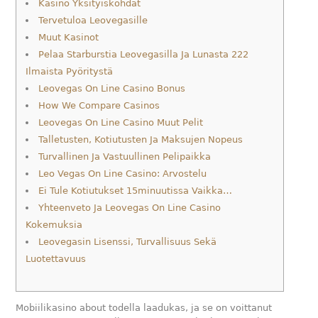
Kasino Yksityiskohdat
Tervetuloa Leovegasille
Muut Kasinot
Pelaa Starburstia Leovegasilla Ja Lunasta 222
Ilmaista Pyöritystä
Leovegas On Line Casino Bonus
How We Compare Casinos
Leovegas On Line Casino Muut Pelit
Talletusten, Kotiutusten Ja Maksujen Nopeus
Turvallinen Ja Vastuullinen Pelipaikka
Leo Vegas On Line Casino: Arvostelu
Ei Tule Kotiutukset 15minuutissa Vaikka…
Yhteenveto Ja Leovegas On Line Casino
Kokemuksia
Leovegasin Lisenssi, Turvallisuus Sekä
Luotettavuus
Mobiilikasino about todella laadukas, ja se on voittanut