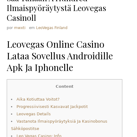
Ilmaispyöräytystä Leovegas
Casinoll
por
mwxti
em
LeoVegas Finland
Leovegas Online Casino
Lataa Sovellus Androidille
Apk Ja Iphonelle
Content
Aika Kotiuttaa Voitot?
Progressiivisesti Kasvavat Jackpotit
Leovegas Details
Vastanota Ilmaispyöräytyksiä Ja Kasinobonus
Sähköpostitse
Leo Vegas Casino: Info