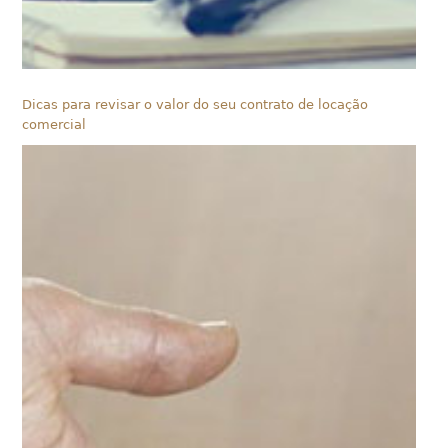
Dicas para revisar o valor do seu contrato de locação
comercial