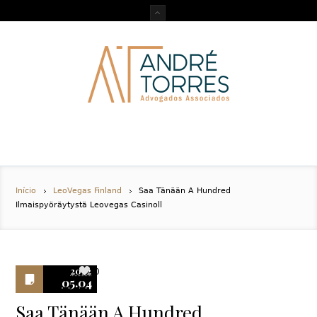
Início
LeoVegas Finland
Saa Tänään A Hundred
Ilmaispyöräytystä Leovegas Casinoll
2022
0
05.04
Saa Tänään A Hundred