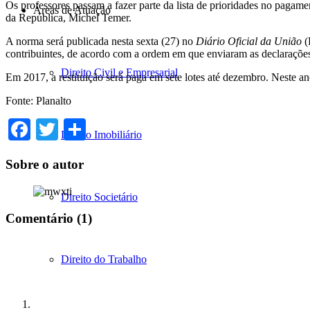
Os professores passam a fazer parte da lista de prioridades no pagame
Áreas de Atuação
da República, Michel Temer.
A norma será publicada nesta sexta (27) no
Diário Oficial da União
(
contribuintes, de acordo com a ordem em que enviaram as declaraçõe
Direito Civil e Empresarial
Em 2017, a restituição será paga em sete lotes até dezembro. Neste an
Fonte: Planalto
Facebook
Twitter
Share
Direito Imobiliário
Sobre o autor
Direito Societário
Comentário (1)
Direito do Trabalho