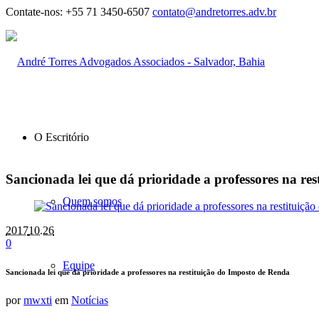
Contate-nos:
+55 71 3450-6507
contato@andretorres.adv.br
O Escritório
Sancionada lei que dá prioridade a professores na re
Quem somos
2017
10.26
0
Equipe
Sancionada lei que dá prioridade a professores na restituição do Imposto de Renda
por
mwxti
em
Notícias